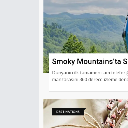
Smoky Mountains’ta Sı
Cam Teleferik!
Dünyanın ilk tamamen cam teleferiğ
manzarasını 360 derece izleme den
DESTINATIONS