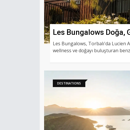
Les Bungalows Doğa, G
Çatıda Buluşturuyor
Les Bungalows, Torbalı'da Lucien A
wellness ve doğayı buluşturan ben
DESTINATIONS