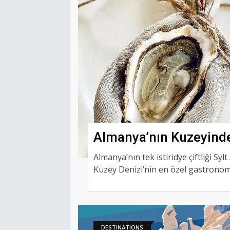
Almanya’nın Kuzeyinde
Gastronomi Hikayesi
Almanya’nın tek istiridye çiftliği Syl
Kuzey Denizi’nin en özel gastronom
DESTINATIONS