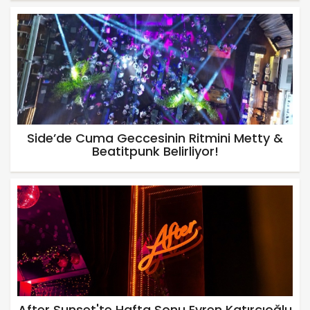
Side’de Cuma Geccesinin Ritmini Metty &
Beatitpunk Belirliyor!
After Sunset'te Hafta Sonu Evren Katırcıoğlu