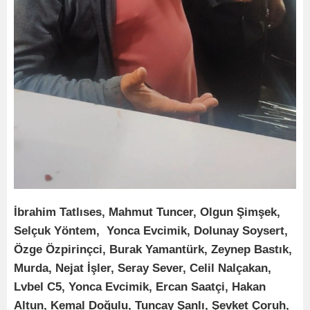
İbrahim Tatlıses, Mahmut Tuncer, Olgun Şimşek,
Selçuk Yöntem, Yonca Evcimik, Dolunay Soysert,
Özge Özpirinçci, Burak Yamantürk, Zeynep Bastık,
Murda, Nejat İşler, Seray Sever, Celil Nalçakan,
Lvbel C5, Yonca Evcimik, Ercan Saatçi, Hakan
Altun, Kemal Doğulu, Tuncay Şanlı, Şevket Çoruh,