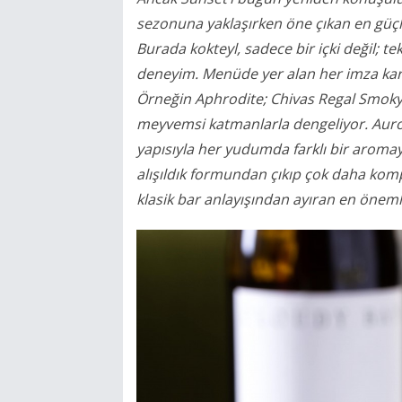
sezonuna yaklaşırken öne çıkan en güçlü
Burada kokteyl, sadece bir içki değil; te
deneyim. Menüde yer alan her imza karı
Örneğin Aphrodite; Chivas Regal Smoky ve
meyvemsi katmanlarla dengeliyor. Auro
yapısıyla her yudumda farklı bir aromay
alışıldık formundan çıkıp çok daha komp
klasik bar anlayışından ayıran en önemli