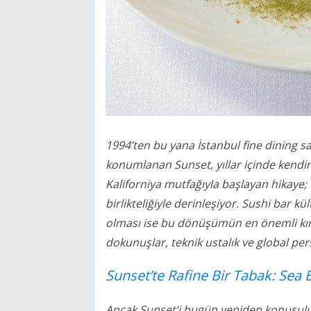
1994’ten bu yana İstanbul fine dining sa
konumlanan Sunset, yıllar içinde kendin
Kaliforniya mutfağıyla başlayan hikaye;
birlikteliğiyle derinleşiyor. Sushi bar k
olması ise bu dönüşümün en önemli kırı
dokunuşlar, teknik ustalık ve global per
Sunset’te Rafine Bir Tabak: Sea
Ancak Sunset’i bugün yeniden konuşulur k