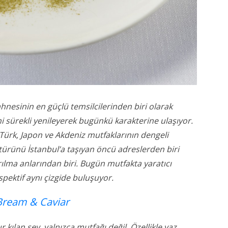
hnesinin en güçlü temsilcilerinden biri olarak
i sürekli yenileyerek bugünkü karakterine ulaşıyor.
 Türk, Japon ve Akdeniz mutfaklarının dengeli
ültürünü İstanbul’a taşıyan öncü adreslerden biri
lma anlarından biri. Bugün mutfakta yaratıcı
spektif aynı çizgide buluşuyor.
 Bream & Caviar
ılan şey, yalnızca mutfağı değil. Özellikle yaz