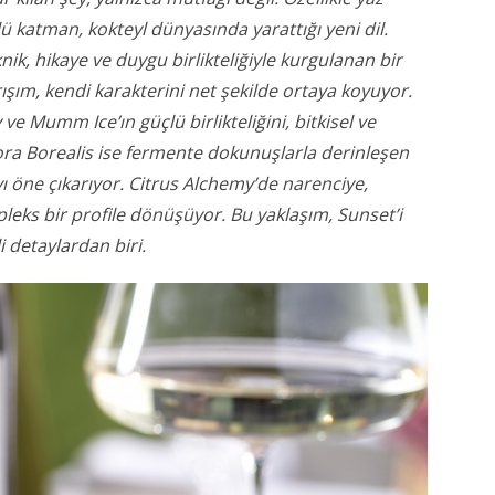
 katman, kokteyl dünyasında yarattığı yeni dil.
knik, hikaye ve duygu birlikteliğiyle kurgulanan bir
şım, kendi karakterini net şekilde ortaya koyuyor.
 Mumm Ice’ın güçlü birlikteliğini, bitkisel ve
ra Borealis ise fermente dokunuşlarla derinleşen
ı öne çıkarıyor. Citrus Alchemy’de narenciye,
leks bir profile dönüşüyor. Bu yaklaşım, Sunset’i
 detaylardan biri.