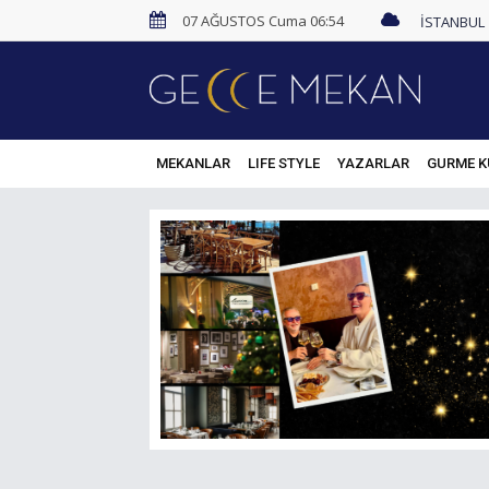
07 AĞUSTOS Cuma 06:54
MEKANLAR
LIFE STYLE
YAZARLAR
GURME K