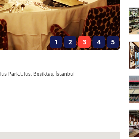
1
2
3
4
5
us Park,Ulus, Beşiktaş, İstanbul