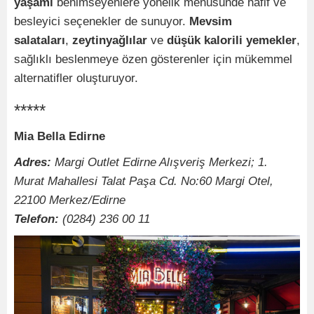
yaşamı
benimseyenlere yönelik menüsünde hafif ve
besleyici seçenekler de sunuyor.
Mevsim
salataları
,
zeytinyağlılar
ve
düşük kalorili yemekler
,
sağlıklı beslenmeye özen gösterenler için mükemmel
alternatifler oluşturuyor.
*****
Mia Bella Edirne
Adres:
Margi Outlet Edirne Alışveriş Merkezi; 1.
Murat Mahallesi Talat Paşa Cd. No:60 Margi Otel,
22100 Merkez/Edirne
Telefon:
(0284) 236 00 11