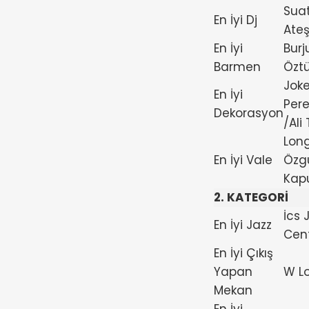
Sua
En İyi Dj
Ateş
En İyi
Burj
Barmen
Özt
Jok
En İyi
Pere
Dekorasyon
/Ali
Long
En İyi Vale
Özg
Kap
2. KATEGORİ
İcs 
En İyi Jazz
Cen
En İyi Çıkış
Yapan
W L
Mekan