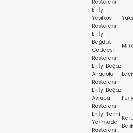
Restoranı
En İyi
Yeşilköy
Yüks
Restoranı
En İyi
Bağdat
Mirr
Caddesi
Restoranı
En İyi Boğaz
Anadolu
Laci
Restoranı
En İyi Boğaz
Avrupa
Feri
Restoranı
En İyi Tarihi
Kar
Yarımada
Balık
Restoranı