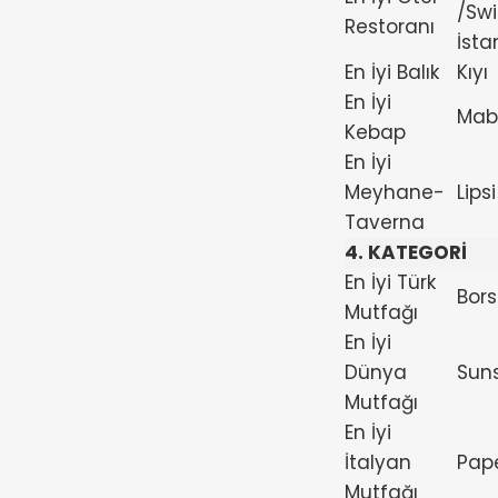
/Swi
Restoranı
İsta
En İyi Balık
Kıyı
En İyi
Mab
Kebap
En İyi
Meyhane-
Lipsi
Taverna
4. KATEGORİ
En İyi Türk
Bor
Mutfağı
En İyi
Dünya
Sun
Mutfağı
En İyi
İtalyan
Pap
Mutfağı