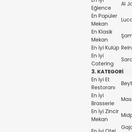
En İyi
Al 
Eğlence
En Popüler
Luc
Mekan
En Klasik
Şa
Mekan
En İyi Kulüp
Rei
En İyi
Sar
Catering
3. KATEGORİ
En İyi Et
Beyt
Restoranı
En İyi
Mas
Brasserie
En İyi Zincir
Midp
Mekan
Gaj
En İyi Otel