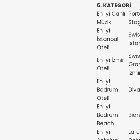
6. KATEGORİ
En İyi Canlı
Port
Müzik
Sta
En İyi
Swis
İstanbul
İsta
Oteli
Swis
En İyi İzmir
Gra
Oteli
İzmi
En İyi
Bodrum
Diva
Oteli
En İyi
Bodrum
Bia
Beach
En İyi
Lare