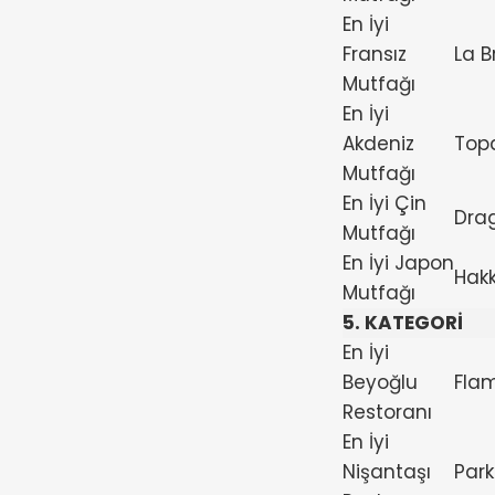
En İyi
Fransız
La B
Mutfağı
En İyi
Akdeniz
Top
Mutfağı
En İyi Çin
Dra
Mutfağı
En İyi Japon
Hak
Mutfağı
5. KATEGORİ
En İyi
Beyoğlu
Fla
Restoranı
En İyi
Nişantaşı
Par