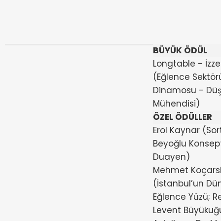
BÜYÜK ÖDÜL
Longtable - İzz
(Eğlence Sektö
Dinamosu - Dü
Mühendisi)
ÖZEL ÖDÜLLER
Erol Kaynar (Sor
Beyoğlu Konsept
Duayen)
Mehmet Koçars
(İstanbul’un Dü
Eğlence Yüzü; R
Levent Büyükuğur