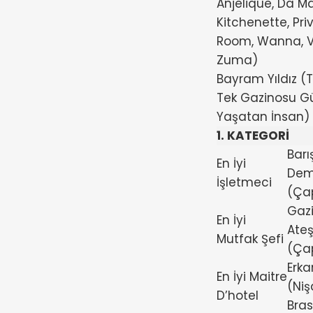
Anjelique, Da Ma
Kitchenette, Pri
Room, Wanna, 
Zuma)
Bayram Yıldız (T
Tek Gazinosu G
Yaşatan İnsan)
1. KATEGORİ
Barı
En İyi
Dem
İşletmeci
(Ça
Gazi
En İyi
Ate
Mutfak Şefi
(Ça
Erka
En İyi Maitre
(Niş
D’hotel
Bras