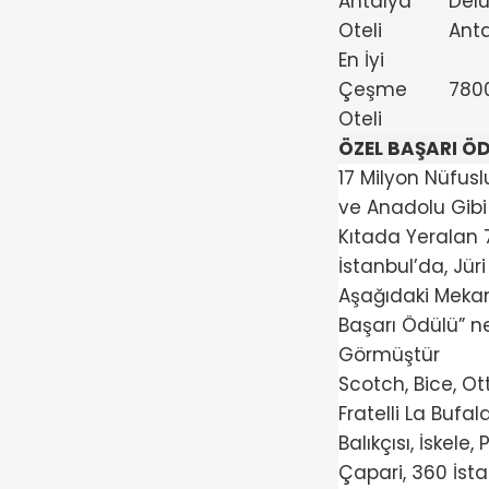
Antalya
Delu
Oteli
Ant
En İyi
Çeşme
780
Oteli
ÖZEL BAŞARI ÖD
17 Milyon Nüfusl
ve Anadolu Gibi İ
Kıtada Yeralan 
İstanbul’da, Jüri
Aşağıdaki Mekan
Başarı Ödülü” ne
Görmüştür
Scotch, Bice, Ott
Fratelli La Bufal
Balıkçısı, İskele, 
Çapari, 360 İsta