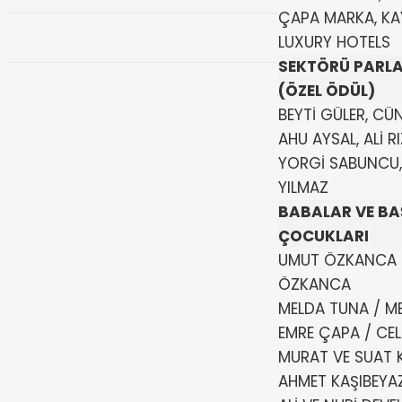
ÇAPA MARKA, KA
LUXURY HOTELS
SEKTÖRÜ PARL
(ÖZEL ÖDÜL)
BEYTİ GÜLER, CÜ
AHU AYSAL, ALİ R
YORGİ SABUNCU,
YILMAZ
BABALAR VE BA
ÇOCUKLARI
UMUT ÖZKANCA 
ÖZKANCA
MELDA TUNA / M
EMRE ÇAPA / CE
MURAT VE SUAT K
AHMET KAŞIBEYA