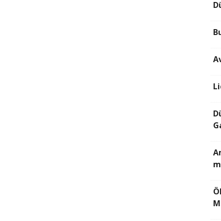
D
B
A
L
D
G
Am
m
Ö
M