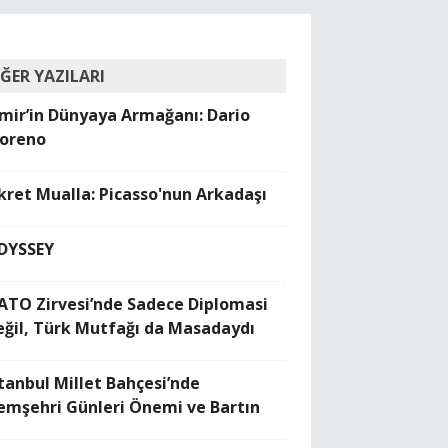
İĞER YAZILARI
zmir’in Dünyaya Armağanı: Dario
oreno
ikret Mualla: Picasso'nun Arkadaşı
DYSSEY
ATO Zirvesi’nde Sadece Diplomasi
eğil, Türk Mutfağı da Masadaydı
stanbul Millet Bahçesi’nde
emşehri Günleri Önemi ve Bartın