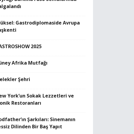
algalandı
rüksel: Gastrodiplomaside Avrupa
aşkenti
ASTROSHOW 2025
üney Afrika Mutfağı
elekler Şehri
ew York’un Sokak Lezzetleri ve
konik Restoranları
odfather’ın Şarkıları: Sinemanın
ssiz Dilinden Bir Baş Yapıt