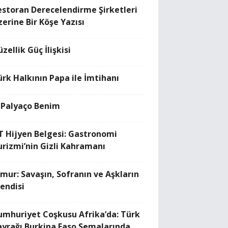
estoran Derecelendirme Şirketleri
zerine Bir Köşe Yazısı
zellik Güç İlişkisi
ürk Halkının Papa ile İmtihanı
 Palyaço Benim
T Hijyen Belgesi: Gastronomi
urizmi’nin Gizli Kahramanı
imur: Savaşın, Sofranın ve Aşkların
fendisi
umhuriyet Coşkusu Afrika’da: Türk
ayrağı Burkina Faso Semalarında