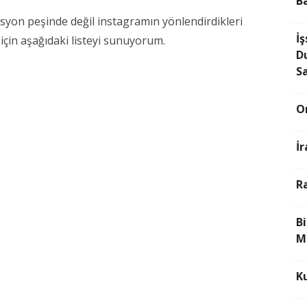
B
syon peşinde değil instagramın yönlendirdikleri
İş
için aşağıdaki listeyi sunuyorum.
D
S
O
İ
R
B
M
K