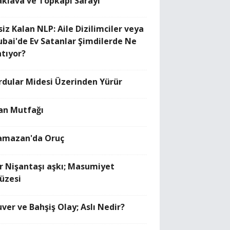
aklava ve Topkapı Sarayı
siz Kalan NLP: Aile Dizilimciler veya
ubai'de Ev Satanlar Şimdilerde Ne
atıyor?
rdular Midesi Üzerinden Yürür
ran Mutfağı
amazan'da Oruç
ir Nişantaşı aşkı; Masumiyet
üzesi
uver ve Bahşiş Olay; Aslı Nedir?