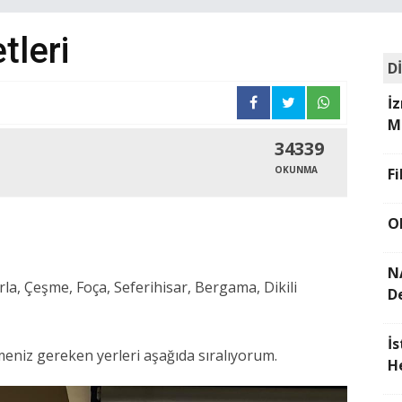
tleri
D
İ
M
34339
OKUNMA
F
O
N
Urla, Çeşme, Foça, Seferihisar, Bergama, Dikili
D
İ
niz gereken yerleri aşağıda sıralıyorum.
H