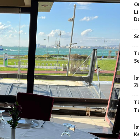
O
L
D
S
Tu
Se
İs
Z
T
Ta
İ
Ke