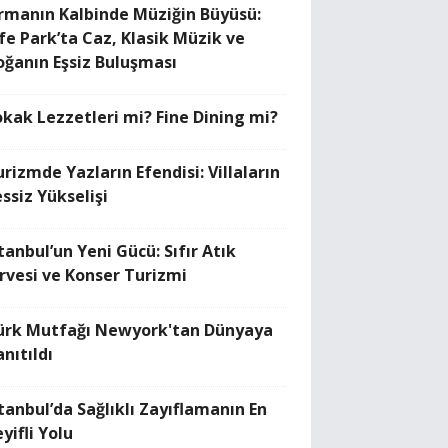
rmanın Kalbinde Müziğin Büyüsü:
ife Park’ta Caz, Klasik Müzik ve
oğanın Eşsiz Buluşması
okak Lezzetleri mi? Fine Dining mi?
rizmde Yazların Efendisi: Villaların
ssiz Yükselişi
tanbul’un Yeni Gücü: Sıfır Atık
irvesi ve Konser Turizmi
ürk Mutfağı Newyork'tan Dünyaya
nıtıldı
stanbul’da Sağlıklı Zayıflamanın En
yifli Yolu