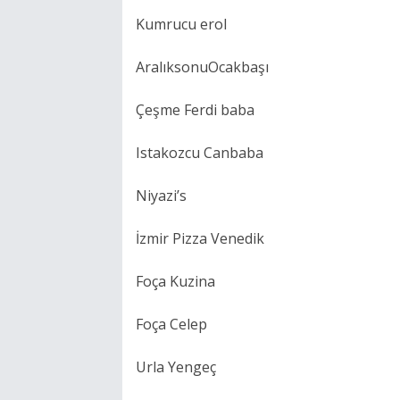
Kumrucu erol
AralıksonuOcakbaşı
Çeşme Ferdi baba
Istakozcu Canbaba
Niyazi’s
İzmir Pizza Venedik
Foça Kuzina
Foça Celep
Urla Yengeç