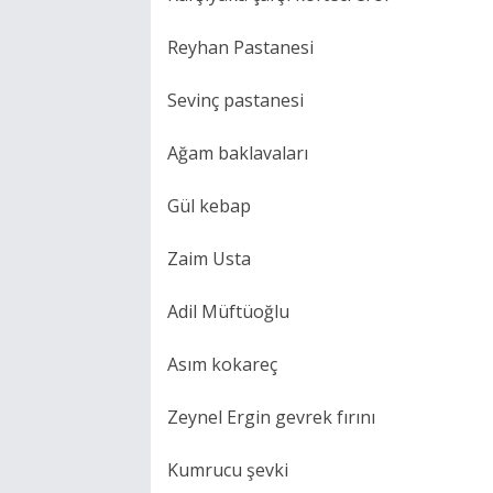
Reyhan Pastanesi
Sevinç pastanesi
Ağam baklavaları
Gül kebap
Zaim Usta
Adil Müftüoğlu
Asım kokareç
Zeynel Ergin gevrek fırını
Kumrucu şevki