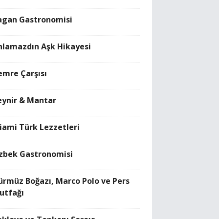
agan Gastronomisi
nlamazdın Aşk Hikayesi
emre Çarşısı
eynir & Mantar
iami Türk Lezzetleri
zbek Gastronomisi
ürmüz Boğazı, Marco Polo ve Pers
utfağı