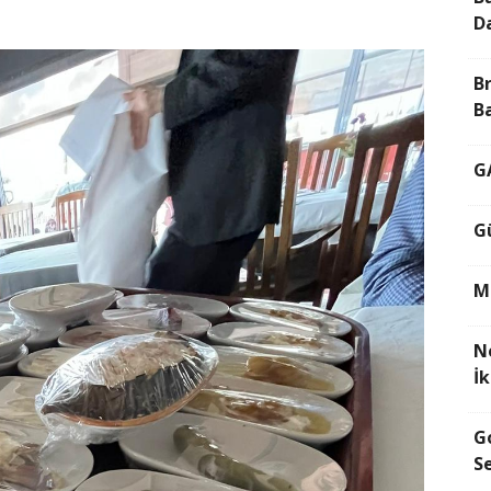
D
B
B
G
G
M
N
İ
G
Se