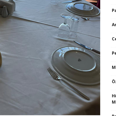
P
A
C
P
M
Ö
H
M