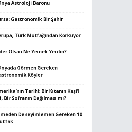
ünya Astroloji Baronu
ursa: Gastronomik Bir Şehir
vrupa, Türk Mutfağından Korkuyor
ider Olsan Ne Yemek Yerdin?
ünyada Görmen Gereken
astronomik Köyler
erika’nın Tarihi: Bir Kıtanın Keşfi
i, Bir Sofranın Dağılması mı?
lmeden Deneyimlemen Gereken 10
utfak