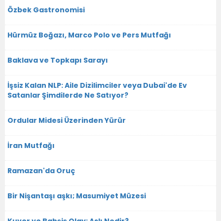
Özbek Gastronomisi
Hürmüz Boğazı, Marco Polo ve Pers Mutfağı
Baklava ve Topkapı Sarayı
İşsiz Kalan NLP: Aile Dizilimciler veya Dubai'de Ev
Satanlar Şimdilerde Ne Satıyor?
Ordular Midesi Üzerinden Yürür
İran Mutfağı
Ramazan'da Oruç
Bir Nişantaşı aşkı; Masumiyet Müzesi
Kuver ve Bahşiş Olay; Aslı Nedir?