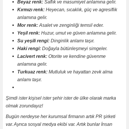
Beyaz renk:
Saflık ve masumiyet anlamına gelir.
Kırmızı renk:
Heyecan, sıcaklık, güç ve agresiflik
anlamına gelir.
Mor renk:
Asalet ve zenginliği temsil eder.
Yeşil renk:
Huzur, umut ve güven anlamına gelir.
Su yeşili rengi:
Dinginlik anlamı taşır.
Haki rengi:
Doğayla bütünleşmeyi simgeler.
Lacivert renk:
Otorite ve kendine güvenme
anlamına gelir.
Turkuaz renk:
Mutluluk ve hayattan zevk alma
anlamı taşır.
Şimdi ister kişisel ister şehir ister de ülke olarak marka
olmak zorundayız!
Bugün nerdeyse her kurumsal firmanın artık PR şirketi
var. Ayrıca sosyal medya ekibi var. Artık bunlar İnsan