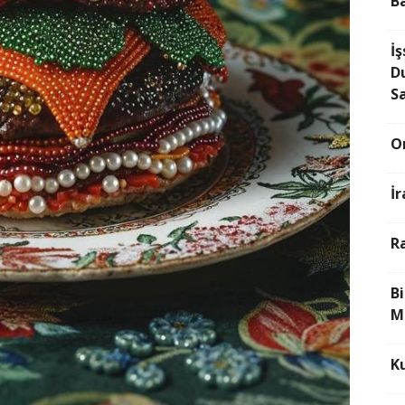
B
İş
D
S
O
İ
R
B
M
K