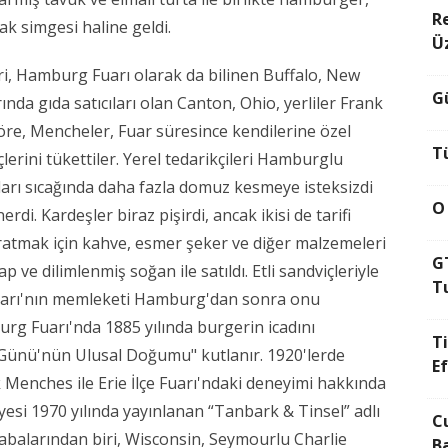
R
ak simgesi haline geldi.
Ü
ri, Hamburg Fuarı olarak da bilinen Buffalo, New
Gü
nda gıda satıcıları olan Canton, Ohio, yerliler Frank
öre, Mencheler, Fuar süresince kendilerine özel
T
erini tükettiler. Yerel tedarikçileri Hamburglu
arı sıcağında daha fazla domuz kesmeye isteksizdi
O
di. Kardeşler biraz pişirdi, ancak ikisi de tarifi
ratmak için kahve, esmer şeker ve diğer malzemeleri
G
ap ve dilimlenmiş soğan ile satıldı. Etli sandviçleriyle
T
 Fuarı'nın memleketi Hamburg'dan sonra onu
urg Fuarı'nda 1885 yılında burgerin icadını
T
 Günü'nün Ulusal Doğumu" kutlanır. 1920'lerde
E
k Menches ile Erie İlçe Fuarı'ndaki deneyimi hakkında
yesi 1970 yılında yayınlanan “Tanbark & Tinsel” adlı
C
abalarından biri, Wisconsin, Seymourlu Charlie
B