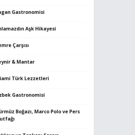
agan Gastronomisi
nlamazdın Aşk Hikayesi
emre Çarşısı
eynir & Mantar
iami Türk Lezzetleri
zbek Gastronomisi
ürmüz Boğazı, Marco Polo ve Pers
utfağı