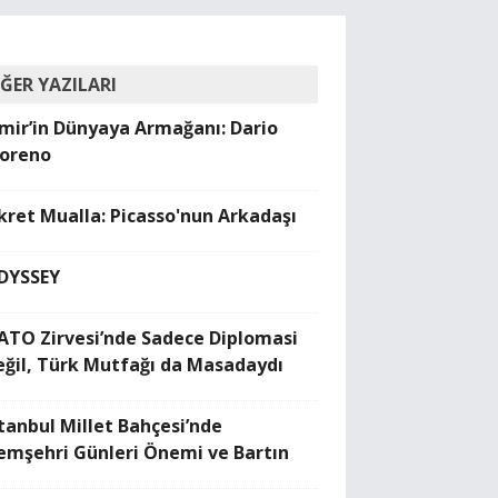
İĞER YAZILARI
zmir’in Dünyaya Armağanı: Dario
oreno
ikret Mualla: Picasso'nun Arkadaşı
DYSSEY
ATO Zirvesi’nde Sadece Diplomasi
eğil, Türk Mutfağı da Masadaydı
stanbul Millet Bahçesi’nde
emşehri Günleri Önemi ve Bartın