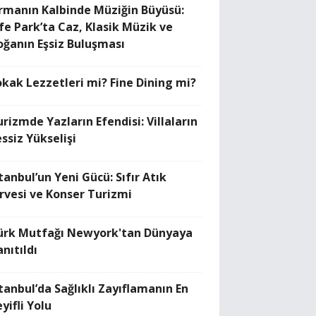
rmanın Kalbinde Müziğin Büyüsü:
ife Park’ta Caz, Klasik Müzik ve
oğanın Eşsiz Buluşması
okak Lezzetleri mi? Fine Dining mi?
rizmde Yazların Efendisi: Villaların
ssiz Yükselişi
tanbul’un Yeni Gücü: Sıfır Atık
irvesi ve Konser Turizmi
ürk Mutfağı Newyork'tan Dünyaya
nıtıldı
stanbul’da Sağlıklı Zayıflamanın En
yifli Yolu