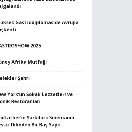
algalandı
rüksel: Gastrodiplomaside Avrupa
aşkenti
ASTROSHOW 2025
üney Afrika Mutfağı
elekler Şehri
ew York’un Sokak Lezzetleri ve
konik Restoranları
odfather’ın Şarkıları: Sinemanın
ssiz Dilinden Bir Baş Yapıt