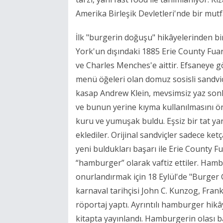
Amerika Birleşik Devletleri'nde bir mutf
İlk "burgerin doğuşu" hikâyelerinden bi
York'un dışındaki 1885 Erie County Fuarı
ve Charles Menches'e aittir. Efsaneye g
menü öğeleri olan domuz sosisli sandviçl
kasap Andrew Klein, mevsimsiz yaz sonl
ve bunun yerine kıyma kullanılmasını öner
kuru ve yumuşak buldu. Eşsiz bir tat ya
eklediler. Orijinal sandviçler sadece ketç
yeni buldukları başarı ile Erie County
“hamburger” olarak vaftiz ettiler. Hamb
onurlandırmak için 18 Eylül'de "Burger
karnaval tarihçisi John C. Kunzog, Fran
röportaj yaptı. Ayrıntılı hamburger hikâ
kitapta yayınlandı. Hamburgerin olası b