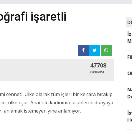
rafi işaretli
D
İ
M
F
47708
OKUNMA
O
N
 cenneti. Ülke olarak tüm işleri bir kenara bırakıp
D
m, ülke uçar. Anadolu kadınının ürünlerini dünyaya
or, anlamak istemeyen yine anlamıyor.
İ
H