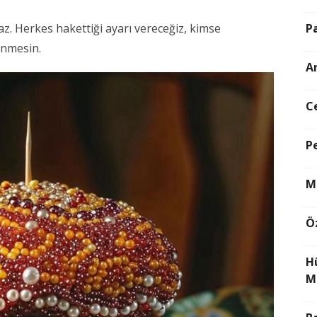
az. Herkes hakettiği ayarı vereceğiz, kimse
P
ünmesin.
A
C
P
M
Ö
H
M