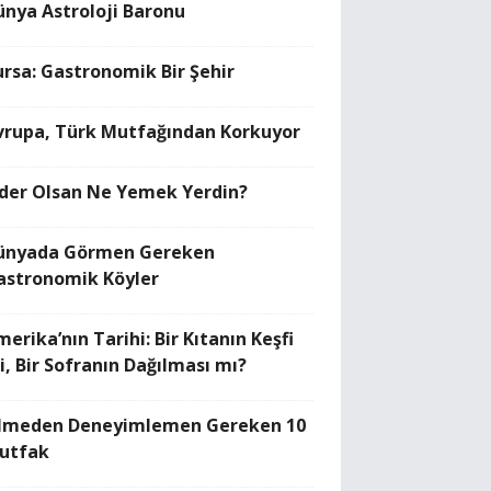
ünya Astroloji Baronu
ursa: Gastronomik Bir Şehir
vrupa, Türk Mutfağından Korkuyor
ider Olsan Ne Yemek Yerdin?
ünyada Görmen Gereken
astronomik Köyler
erika’nın Tarihi: Bir Kıtanın Keşfi
i, Bir Sofranın Dağılması mı?
lmeden Deneyimlemen Gereken 10
utfak