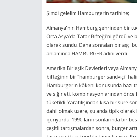
Şimdi gelelim Hamburgerin tarihine;
Almanya'nın Hamburg şehrinden bir tüccar
Orta Asya'da Tatar Bifteği'ni gördü ve 
olarak sundu. Daha sonraları bir aşçı bu
anlamında HAMBURGER adını verdi.
Amerika Birleşik Devletleri veya Almany
bifteğinin bir "hamburger sandviçi" halin
Hamburgerin kökeni konusunda bazı tar
ve sığır eti, kombinasyonlarından önce fa
tüketildi. Yaratılışından kısa bir süre 
dahil olmak üzere, şu anda tipik olarak 
içeriyordu. 1990'ların sonlarında bir be
çeşitli tartışmalardan sonra, burger artı
tarzı, yani fast food ile tanımlanıyor. K