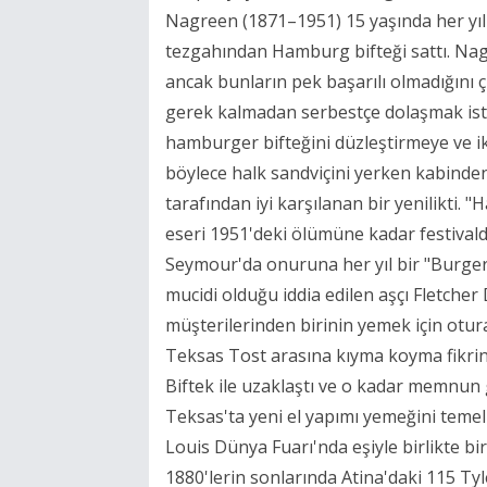
Nagreen (1871–1951) 15 yaşında her yıl
tezgahından Hamburg bifteği sattı. Nag
ancak bunların pek başarılı olmadığını 
gerek kalmadan serbestçe dolaşmak iste
hamburger bifteğini düzleştirmeye ve ik
böylece halk sandviçini yerken kabinden
tarafından iyi karşılanan bir yenilikti.
eseri 1951'deki ölümüne kadar festivald
Seymour'da onuruna her yıl bir "Burger
mucidi olduğu iddia edilen aşçı Fletcher 
müşterilerinden birinin yemek için otu
Teksas Tost arasına kıyma koyma fikrin
Biftek ile uzaklaştı ve o kadar memnun
Teksas'ta yeni el yapımı yemeğini temel
Louis Dünya Fuarı'nda eşiyle birlikte bir
1880'lerin sonlarında Atina'daki 115 Ty