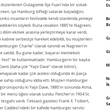
 düzenlenen Outagamie İlçe Fuarı'nda bir sokak
D
reen, işe Hamburg bifteği satarak başladığını,
çünkü insanların festivalde kendi standında yemeye
B
B
diklerini söyledi. Buna cevaben 1885'te Nagreen,
i dilim ekmek arasına yerleştirmeye karar verdi,
G
 kabine serbestçe hareket edebildi, bu müşterileri
 "Hamburger Charlie" olarak tanındı ve Nagreen'in
G
e satıldı. Bu güne kadar, başarısı memleketi
 Fest" ile kutlanmaktadır. Hamburgerin bir başka
M
Davis (daha çok "Yaşlı Dave" olarak bilinir),
ramayacak kadar çok acelesi olduğunda iki parça
N
e sahip olduğunu iddia etti. Müşteri Hamburger
İ
 görünüyordu ki Yaşlı Dave, 1880'in sonunda Atina,
 bir menü öğesi olarak sundu. Fletcher'ın 1904 St.
G
 tezgahı vardı. Teksaslı gazeteci Frank X. Tolbert,
Se
ler Caddesi'ndeki bir kafede hamburger servisi