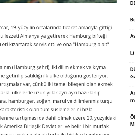
D
B
, 19. yüzyılın ortalarında ticaret amacıyla gittiği
bu lezzeti Almanya'ya getirerek Hamburg bifteği
A
 eti kızartarak servis etti ve ona "Hamburg'a ait"
L
a'nın (Hamburg şehri), iki dilim ekmek ve kıyma
D
e getirilip satıldığı ilk ülke olduğunu gösteriyor.
G
tışmalar var, çünkü iki temel bileşeni olan ekmek
rklı ülkelerde uzun yıllar ayrı ayrı hazırlanıp
Am
m
sonra, hamburger, soğan, marul ve dilimlenmiş turşu
karakteristik olan tüm süslemelerini hızla
Ö
slenme tartışması da dahil olmak üzere 20. yüzyıldaki
M
k Amerika Birleşik Devletleri ve belirli bir mutfak
ızarmış tavuk ve elmalı turta ile birlikte hamburger,