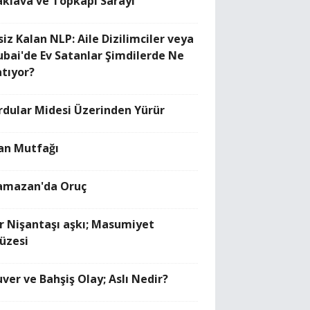
aklava ve Topkapı Sarayı
siz Kalan NLP: Aile Dizilimciler veya
ubai'de Ev Satanlar Şimdilerde Ne
atıyor?
rdular Midesi Üzerinden Yürür
ran Mutfağı
amazan'da Oruç
ir Nişantaşı aşkı; Masumiyet
üzesi
uver ve Bahşiş Olay; Aslı Nedir?