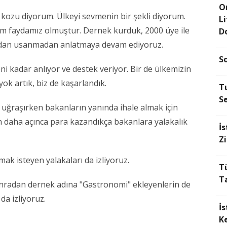
O
 kozu diyorum. Ülkeyi sevmenin bir şekli diyorum.
L
rım faydamız olmuştur. Dernek kurduk, 2000 üye ile
D
madan usanmadan anlatmaya devam ediyoruz.
S
ni kadar anlıyor ve destek veriyor. Bir de ülkemizin
yok artık, biz de kaşarlandık.
Tu
Se
uğraşırken bakanların yanında ihale almak için
n daha açınca para kazandıkça bakanlara yalakalık
İs
Z
zmak isteyen yalakaları da izliyoruz.
T
Ta
sonradan dernek adına "Gastronomi" ekleyenlerin de
da izliyoruz.
İ
Ke