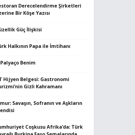
estoran Derecelendirme Şirketleri
zerine Bir Köşe Yazısı
zellik Güç İlişkisi
ürk Halkının Papa ile İmtihanı
 Palyaço Benim
T Hijyen Belgesi: Gastronomi
urizmi’nin Gizli Kahramanı
imur: Savaşın, Sofranın ve Aşkların
fendisi
umhuriyet Coşkusu Afrika’da: Türk
ayrağı Burkina Faso Semalarında