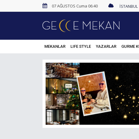
07 AĞUSTOS Cuma 06:40
MEKANLAR
LIFE STYLE
YAZARLAR
GURME K