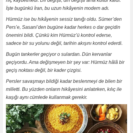
hiç kaybetmedi. Dil değişti, din değişti ama kültür kaldı.
İşte bugünkü İran, bu uzun hikâyenin modern adı.
Hürmüz ise bu hikâyenin sessiz tanığı oldu. Sümer’den
Pers’e, Sasani’den bugüne kadar herkes o dar geçidin
önemini bildi. Çünkü kim Hürmüz’ü kontrol ederse,
sadece bir su yolunu değil, tarihin akışını kontrol ederdi.
Bugün tankerler geçiyor o sulardan. Dün kervanlar
geçiyordu. Ama değişmeyen bir şey var: Hürmüz hâlâ bir
geçiş noktası değil, bir kader çizgisi.
Persler savaşmayı bildiği kadar beslenmeyi de bilen bir
milletti. Bu yüzden onların hikâyesini anlatırken, kılıç ile
kaşığı aynı cümlede kullanmak gerekir.