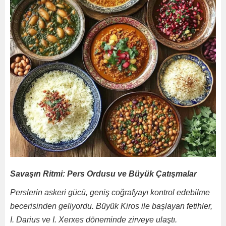
Savaşın Ritmi: Pers Ordusu ve Büyük Çatışmalar
Perslerin askeri gücü, geniş coğrafyayı kontrol edebilme
becerisinden geliyordu. Büyük Kiros ile başlayan fetihler,
I. Darius ve I. Xerxes döneminde zirveye ulaştı.