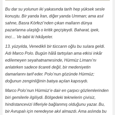
Bu dar su yolunun iki yakasında tarih hep yüksek sesle
konuştu. Bir yanda İran, diğer yanda Umman; ama asıl
sahne, Basra Körfezi’nden çıkan malların dünya
pazarlarına ulaştığı o kritik geçişteydi. Baharat, ipek,
inci… Ve tabii ki hikâyeler.
13. yüzyılda, Venedikli bir tüccarın oğlu bu sulara geldi.
Adı Marco Polo. Bugün hâlâ tartışılan ama etkisi inkâr
edilemeyen seyahatnamesinde, Hürmüz Limanı’nı
anlatırken sadece ticareti değil, bir medeniyetin
damarlarını tarif eder. Polo’nun gözünde Hürmüz;
doğunun zenginliğinin batıya açılan kapısıydı.
Marco Polo’nun Hürmüz’e dair en çarpıcı gözlemlerinden
biri gemilerle ilgiliydi. Bölgedeki teknelerin çivisiz,
hindistancevizi lifleriyle bağlanmış olduğunu yazar. Bu,
bir Avrupalı için neredeyse akıl almazdı. Ama aslında bu