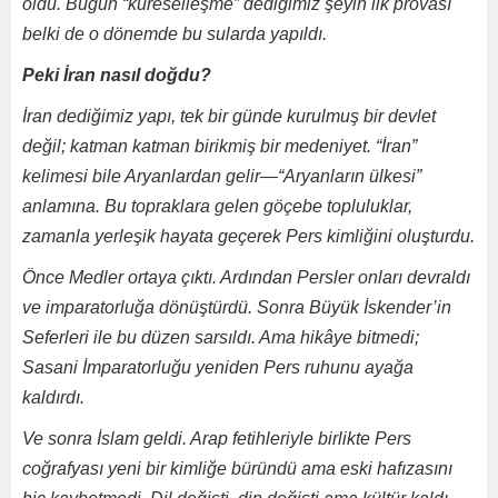
oldu. Bugün “küreselleşme” dediğimiz şeyin ilk provası
belki de o dönemde bu sularda yapıldı.
Peki İran nasıl doğdu?
İran dediğimiz yapı, tek bir günde kurulmuş bir devlet
değil; katman katman birikmiş bir medeniyet. “İran”
kelimesi bile Aryanlardan gelir—“Aryanların ülkesi”
anlamına. Bu topraklara gelen göçebe topluluklar,
zamanla yerleşik hayata geçerek Pers kimliğini oluşturdu.
Önce Medler ortaya çıktı. Ardından Persler onları devraldı
ve imparatorluğa dönüştürdü. Sonra Büyük İskender’in
Seferleri ile bu düzen sarsıldı. Ama hikâye bitmedi;
Sasani İmparatorluğu yeniden Pers ruhunu ayağa
kaldırdı.
Ve sonra İslam geldi. Arap fetihleriyle birlikte Pers
coğrafyası yeni bir kimliğe büründü ama eski hafızasını