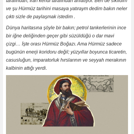
tarafından, İran kendi tarafından anlatıyor. Ben de sıkıldım
ve şu Hürmüz tarihini masaya yatıraym dedim bakın neler
çıktı sizle de paylaşmak istedim .
Dünya haritasına şöyle bir bakın; petrol tankerlerinin ince
bir iğne deliğinden geçer gibi süzüldüğü o dar mavi
çizgi… İşte orası Hürmüz Boğazı. Ama Hürmüz sadece
bugünün enerji koridoru değil; yüzyıllar boyunca ticaretin,
casusluğun, imparatorluk hırslarının ve seyyah merakının
kalbinin attığı yerdi.