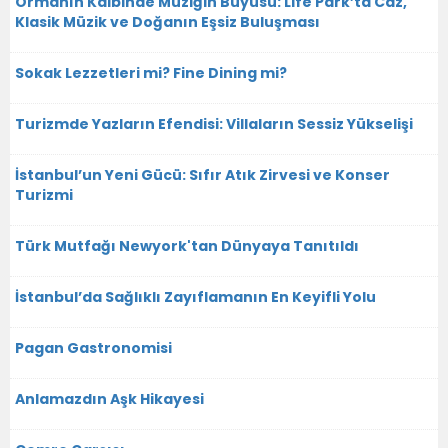
Ormanın Kalbinde Müziğin Büyüsü: Life Park’ta Caz,
Klasik Müzik ve Doğanın Eşsiz Buluşması
Sokak Lezzetleri mi? Fine Dining mi?
Turizmde Yazların Efendisi: Villaların Sessiz Yükselişi
İstanbul’un Yeni Gücü: Sıfır Atık Zirvesi ve Konser
Turizmi
Türk Mutfağı Newyork'tan Dünyaya Tanıtıldı
İstanbul’da Sağlıklı Zayıflamanın En Keyifli Yolu
Pagan Gastronomisi
Anlamazdın Aşk Hikayesi