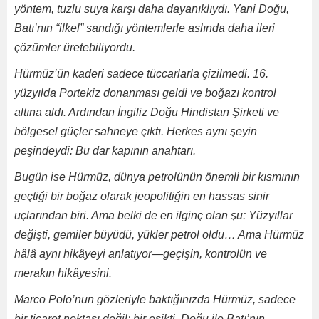
yöntem, tuzlu suya karşı daha dayanıklıydı. Yani Doğu,
Batı’nın “ilkel” sandığı yöntemlerle aslında daha ileri
çözümler üretebiliyordu.
Hürmüz’ün kaderi sadece tüccarlarla çizilmedi. 16.
yüzyılda Portekiz donanması geldi ve boğazı kontrol
altına aldı. Ardından İngiliz Doğu Hindistan Şirketi ve
bölgesel güçler sahneye çıktı. Herkes aynı şeyin
peşindeydi: Bu dar kapının anahtarı.
Bugün ise Hürmüz, dünya petrolünün önemli bir kısmının
geçtiği bir boğaz olarak jeopolitiğin en hassas sinir
uçlarından biri. Ama belki de en ilginç olan şu: Yüzyıllar
değişti, gemiler büyüdü, yükler petrol oldu… Ama Hürmüz
hâlâ aynı hikâyeyi anlatıyor—geçişin, kontrolün ve
merakın hikâyesini.
Marco Polo’nun gözleriyle baktığınızda Hürmüz, sadece
bir ticaret noktası değil; bir eşikti. Doğu ile Batı’nın