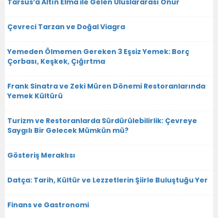
Tarsus’a Altın Elma ile Gelen Uluslararası Onur
Çevreci Tarzan ve Doğal Viagra
Yemeden Ölmemen Gereken 3 Eşsiz Yemek: Borç
Çorbası, Keşkek, Çığırtma
Frank Sinatra ve Zeki Müren Dönemi Restoranlarında
Yemek Kültürü
Turizm ve Restoranlarda Sürdürülebilirlik: Çevreye
Saygılı Bir Gelecek Mümkün mü?
Gösteriş Meraklısı
Datça: Tarih, Kültür ve Lezzetlerin Şiirle Buluştuğu Yer
Finans ve Gastronomi