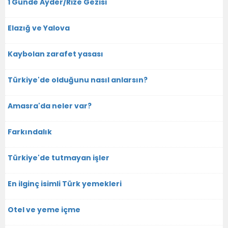
1 Günde Ayder/Rize Gezisi
Elazığ ve Yalova
Kaybolan zarafet yasası
Türkiye'de olduğunu nasıl anlarsın?
Amasra'da neler var?
Farkındalık
Türkiye'de tutmayan işler
En ilginç isimli Türk yemekleri
Otel ve yeme içme