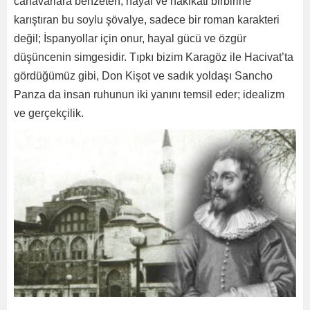
canavarlara benzeten, hayal ve hakikati birbirine
karıştıran bu soylu şövalye, sadece bir roman karakteri
değil; İspanyollar için onur, hayal gücü ve özgür
düşüncenin simgesidir. Tıpkı bizim Karagöz ile Hacivat’ta
gördüğümüz gibi, Don Kişot ve sadık yoldaşı Sancho
Panza da insan ruhunun iki yanını temsil eder; idealizm
ve gerçekçilik.