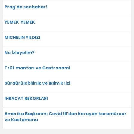
Prag'da sonbahar!
YEMEK YEMEK
MICHELIN YILDIZI
Ne İzleyelim?
Trüf mantarı ve Gastronomi
Sürdürülebilirlik ve İklim Krizi
İHRACAT REKORLARI
Amerika Başkanını Covid 19'dan koruyan karamürver
ve Kastamonu