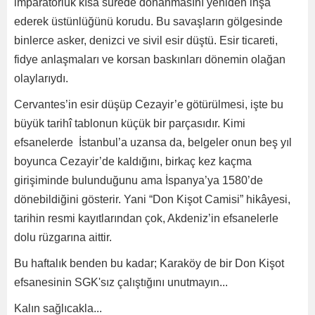
imparatorluk kısa sürede donanmasını yeniden inşa
ederek üstünlüğünü korudu. Bu savaşların gölgesinde
binlerce asker, denizci ve sivil esir düştü. Esir ticareti,
fidye anlaşmaları ve korsan baskınları dönemin olağan
olaylarıydı.
Cervantes’in esir düşüp Cezayir’e götürülmesi, işte bu
büyük tarihî tablonun küçük bir parçasıdır. Kimi
efsanelerde İstanbul’a uzansa da, belgeler onun beş yıl
boyunca Cezayir’de kaldığını, birkaç kez kaçma
girişiminde bulunduğunu ama İspanya’ya 1580’de
dönebildiğini gösterir. Yani “Don Kişot Camisi” hikâyesi,
tarihin resmi kayıtlarından çok, Akdeniz’in efsanelerle
dolu rüzgarına aittir.
Bu haftalık benden bu kadar; Karaköy de bir Don Kişot
efsanesinin SGK'sız çalıştığını unutmayın...
Kalın sağlıcakla...