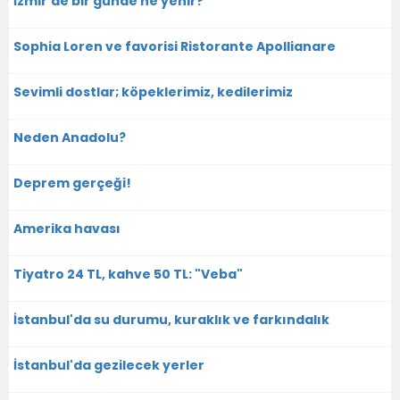
İzmir'de bir günde ne yenir?
Sophia Loren ve favorisi Ristorante Apollianare
Sevimli dostlar; köpeklerimiz, kedilerimiz
Neden Anadolu?
Deprem gerçeği!
Amerika havası
Tiyatro 24 TL, kahve 50 TL: "Veba"
İstanbul'da su durumu, kuraklık ve farkındalık
İstanbul'da gezilecek yerler