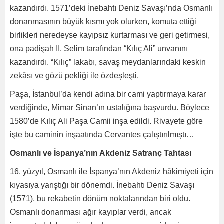
kazandırdı. 1571’deki İnebahtı Deniz Savaşı’nda Osmanlı
donanmasının büyük kısmı yok olurken, komuta ettiği
birlikleri neredeyse kayıpsız kurtarması ve geri getirmesi,
ona padişah II. Selim tarafından “Kılıç Ali” unvanını
kazandırdı. “Kılıç” lakabı, savaş meydanlarındaki keskin
zekâsı ve gözü pekliği ile özdeşleşti.
Paşa, İstanbul’da kendi adına bir cami yaptırmaya karar
verdiğinde, Mimar Sinan’ın ustalığına başvurdu. Böylece
1580’de Kılıç Ali Paşa Camii inşa edildi. Rivayete göre
işte bu caminin inşaatında Cervantes çalıştırılmıştı…
Osmanlı ve İspanya’nın Akdeniz Satranç Tahtası
16. yüzyıl, Osmanlı ile İspanya’nın Akdeniz hâkimiyeti için
kıyasıya yarıştığı bir dönemdi. İnebahtı Deniz Savaşı
(1571), bu rekabetin dönüm noktalarından biri oldu.
Osmanlı donanması ağır kayıplar verdi, ancak