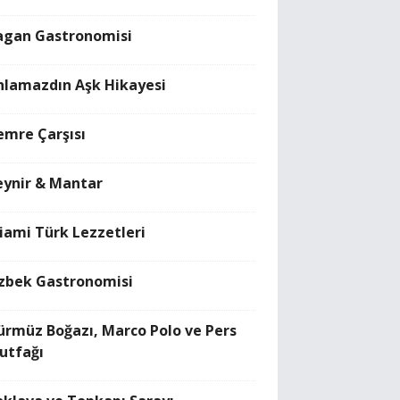
agan Gastronomisi
nlamazdın Aşk Hikayesi
emre Çarşısı
eynir & Mantar
iami Türk Lezzetleri
zbek Gastronomisi
ürmüz Boğazı, Marco Polo ve Pers
utfağı