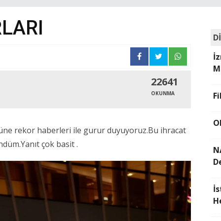
LARI
D
İ
M
22641
OKUNMA
F
O
ne rekor haberleri ile gurur duyuyoruz.Bu ihracat
ndüm.Yanıt çok basit .
N
D
İ
H