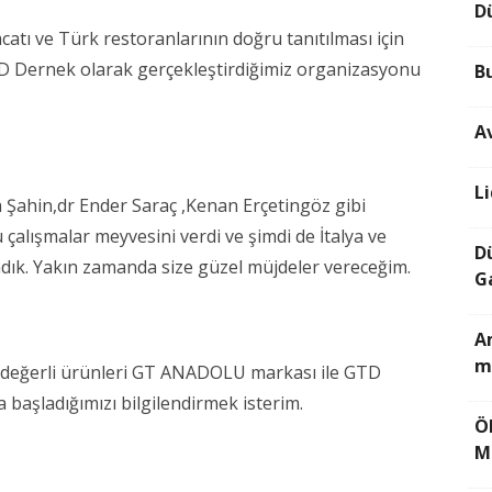
D
tı ve Türk restoranlarının doğru tanıtılması için
 Dernek olarak gerçekleştirdiğimiz organizasyonu
B
A
L
a Şahin,dr Ender Saraç ,Kenan Erçetingöz gibi
u çalışmalar meyvesini verdi ve şimdi de İtalya ve
D
adık. Yakın zamanda size güzel müjdeler vereceğim.
G
Am
m
i değerli ürünleri GT ANADOLU markası ile GTD
 başladığımızı bilgilendirmek isterim.
Ö
M