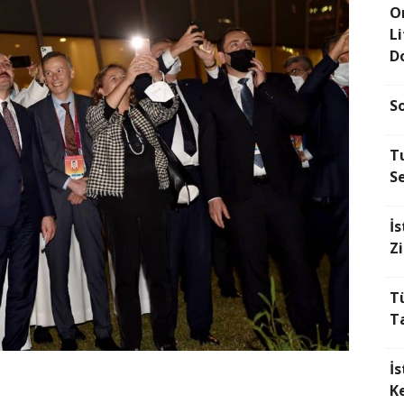
O
L
D
S
Tu
Se
İs
Z
T
Ta
İ
Ke