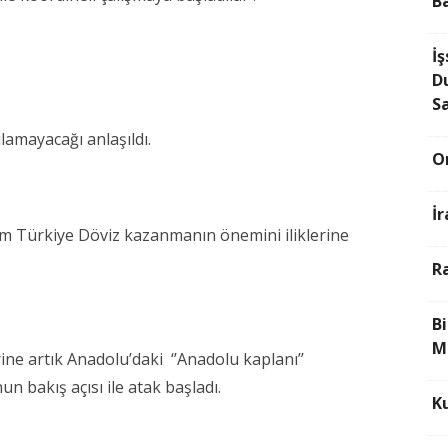
B
İş
D
S
ılamayacağı anlaşıldı.
O
İ
üm Türkiye Döviz kazanmanın önemini iliklerine
R
B
M
ine artık Anadolu’daki ‘’Anadolu kaplanı’’
n bakış açısı ile atak başladı.
K