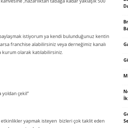
kahvesine ,nazarlıktan tabağa kadar yaklaşık 500
D
B
B
le paylaşmak istiyorum ya kendi bulunduğunuz kentin
 varsa franchise alabilirsiniz veya derneğimiz kanalı
G
a kurum olarak katılabilirsiniz.
G
M
N
 yoldan çekil’’
İ
G
etkinlikler yapmak isteyen bizleri çok taklit eden
Se