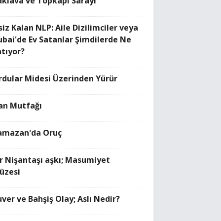
aklava ve Topkapı Sarayı
siz Kalan NLP: Aile Dizilimciler veya
ubai'de Ev Satanlar Şimdilerde Ne
atıyor?
rdular Midesi Üzerinden Yürür
ran Mutfağı
amazan'da Oruç
ir Nişantaşı aşkı; Masumiyet
üzesi
uver ve Bahşiş Olay; Aslı Nedir?