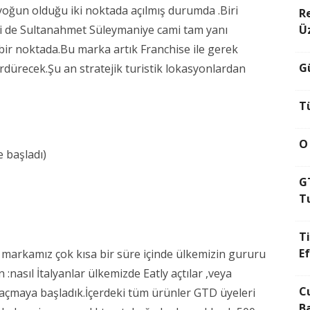
 yoğun olduğu iki noktada açılmış durumda .Biri
R
eri de Sultanahmet Süleymaniye cami tam yanı
Ü
bir noktada.Bu marka artık Franchise ile gerek
Gü
rdürecek.Şu an stratejik turistik lokasyonlardan
T
O
e başladı)
G
T
T
E
 markamız çok kısa bir süre içinde ülkemizin gururu
nasıl İtalyanlar ülkemizde Eatly açtılar ,veya
C
ni açmaya başladık.İçerdeki tüm ürünler GTD üyeleri
B