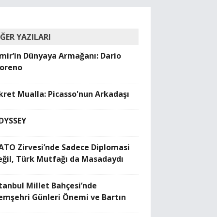
İĞER YAZILARI
zmir’in Dünyaya Armağanı: Dario
oreno
ikret Mualla: Picasso'nun Arkadaşı
DYSSEY
ATO Zirvesi’nde Sadece Diplomasi
eğil, Türk Mutfağı da Masadaydı
stanbul Millet Bahçesi’nde
emşehri Günleri Önemi ve Bartın