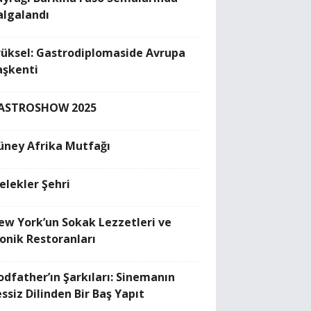
algalandı
rüksel: Gastrodiplomaside Avrupa
aşkenti
ASTROSHOW 2025
üney Afrika Mutfağı
elekler Şehri
ew York’un Sokak Lezzetleri ve
konik Restoranları
odfather’ın Şarkıları: Sinemanın
ssiz Dilinden Bir Baş Yapıt