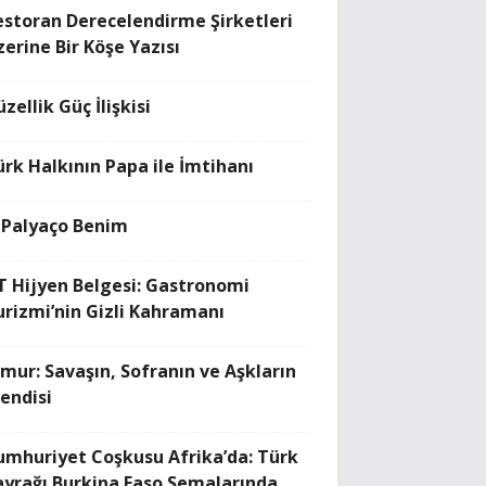
estoran Derecelendirme Şirketleri
zerine Bir Köşe Yazısı
zellik Güç İlişkisi
ürk Halkının Papa ile İmtihanı
 Palyaço Benim
T Hijyen Belgesi: Gastronomi
urizmi’nin Gizli Kahramanı
imur: Savaşın, Sofranın ve Aşkların
fendisi
umhuriyet Coşkusu Afrika’da: Türk
ayrağı Burkina Faso Semalarında