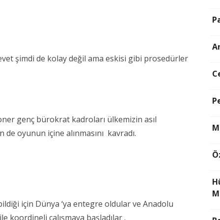
P
A
evet şimdi de kolay değil ama eskisi gibi prosedürler
C
P
yoner genç bürokrat kadroları ülkemizin asıl
M
in de oyunun içine alınmasını kavradı.
Ö
H
M
ildiği için Dünya ‘ya entegre oldular ve Anadolu
le koordineli çalışmaya başladılar .