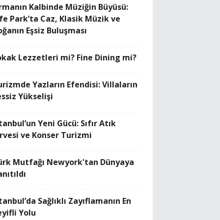
rmanın Kalbinde Müziğin Büyüsü:
ife Park’ta Caz, Klasik Müzik ve
oğanın Eşsiz Buluşması
okak Lezzetleri mi? Fine Dining mi?
rizmde Yazların Efendisi: Villaların
ssiz Yükselişi
tanbul’un Yeni Gücü: Sıfır Atık
irvesi ve Konser Turizmi
ürk Mutfağı Newyork'tan Dünyaya
nıtıldı
stanbul’da Sağlıklı Zayıflamanın En
yifli Yolu