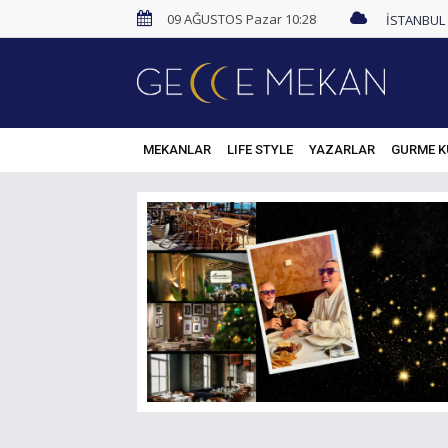
09 AĞUSTOS Pazar 10:28
MEKANLAR
LIFE STYLE
YAZARLAR
GURME K