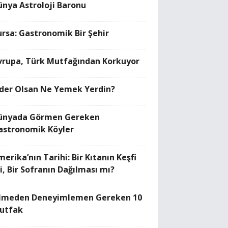
ünya Astroloji Baronu
ursa: Gastronomik Bir Şehir
vrupa, Türk Mutfağından Korkuyor
ider Olsan Ne Yemek Yerdin?
ünyada Görmen Gereken
astronomik Köyler
erika’nın Tarihi: Bir Kıtanın Keşfi
i, Bir Sofranın Dağılması mı?
lmeden Deneyimlemen Gereken 10
utfak