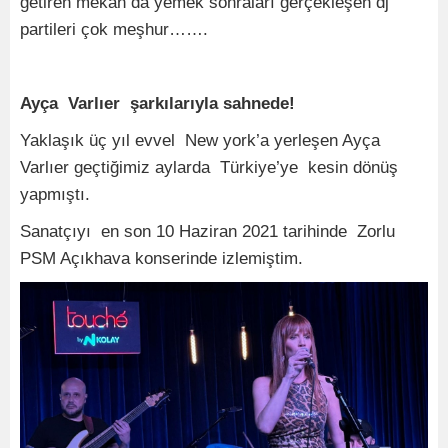
getiren mekan da yemek sonraları gerçekleşen dj
partileri çok meşhur…….
Ayça Varlıer şarkılarıyla sahnede!
Yaklaşık üç yıl evvel New york’a yerleşen Ayça
Varlıer geçtiğimiz aylarda Türkiye’ye kesin dönüş
yapmıştı.
Sanatçıyı en son 10 Haziran 2021 tarihinde Zorlu
PSM Açıkhava konserinde izlemiştim.