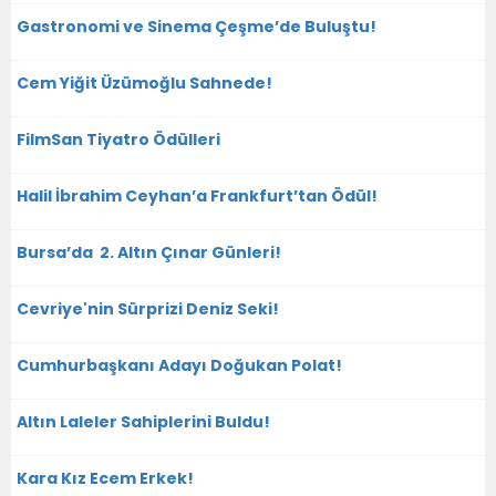
Gastronomi ve Sinema Çeşme’de Buluştu!
Cem Yiğit Üzümoğlu Sahnede!
FilmSan Tiyatro Ödülleri
Halil İbrahim Ceyhan’a Frankfurt’tan Ödül!
Bursa’da 2. Altın Çınar Günleri!
Cevriye'nin Sürprizi Deniz Seki!
Cumhurbaşkanı Adayı Doğukan Polat!
Altın Laleler Sahiplerini Buldu!
Kara Kız Ecem Erkek!