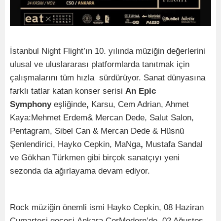
İstanbul Night Flight’ın 10. yılında müziğin değerlerini
ulusal ve uluslararası platformlarda tanıtmak için
çalışmalarını tüm hızla sürdürüyor. Sanat dünyasına
farklı tatlar katan konser serisi
An Epic
Symphony
eşliğinde
,
Karsu, Cem Adrian, Ahmet
Kaya:Mehmet Erdem& Mercan Dede, Salut Salon,
Pentagram, Sibel Can & Mercan Dede & Hüsnü
Şenlendirici, Hayko Cepkin, MaNga
,
Mustafa
Sandal
ve Gökhan Türkmen gibi birçok sanatçıyı yeni
sezonda da ağırlayama devam ediyor.
Rock müziğin önemli ismi Hayko Cepkin, 08 Haziran
Cumartesi gecesi Ankara CerModern’de, 02 Ağustos