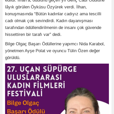
edildi. İlhan’a, ödülünü geçen yıl Genç Cadı Ödülüne
lâyık görülen Öyküsu Özyürek verdi. İlhan,
konuşmasında “Bütün kadınlar cadıyız ama tescilli
cadı olmak çok sevindirdi. Kadın dayanışması
tarafından ödüllendirilmenin de insanı çok güvende
hissettiren bir tarafı var” dedi.
Bilge Olgaç Başarı Ödüllerine yapımcı Nida Karabol,
yönetmen Ayşe Polat ve oyuncu Tülin Özen değer
görüldü.