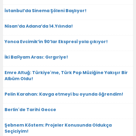
İstanbul’da Sinema Şöleni Başlıyor!
Nisan’da Adana’da 14.Yılında!
Yonca Evcimik’in 90’lar Ekspresİ yola çıkıyor!
İki BaЯyam Arası: Gırgıriye!
Emre Altuğ: Türkiye'me, Türk Pop Müziğine Yakışır Bir
Albüm Oldu!
Pelin Karahan: Kavga etmeyi bu oyunda öğrendim!
Berlin'de Tarihi Gecce
Şebnem Köstem: Projeler Konusunda Oldukça
Seçiciyim!