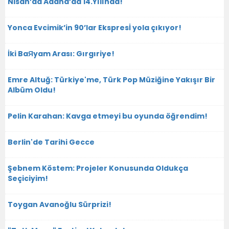
Nisan’da Adana’da 14.Yılında!
Yonca Evcimik’in 90’lar Ekspresİ yola çıkıyor!
İki BaЯyam Arası: Gırgıriye!
Emre Altuğ: Türkiye'me, Türk Pop Müziğine Yakışır Bir
Albüm Oldu!
Pelin Karahan: Kavga etmeyi bu oyunda öğrendim!
Berlin'de Tarihi Gecce
Şebnem Köstem: Projeler Konusunda Oldukça
Seçiciyim!
Toygan Avanoğlu Sürprizi!