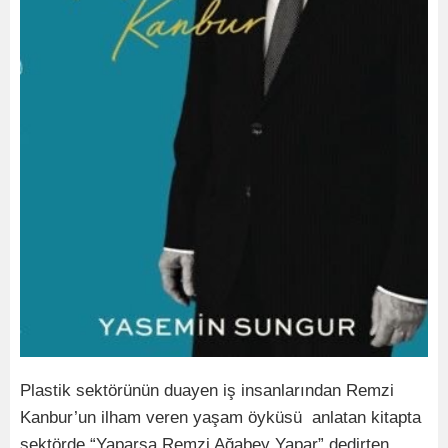
Plastik sektörünün duayen iş insanlarından Remzi
Kanbur’un ilham veren yaşam öyküsü anlatan kitapta
sektörde “Yaparsa Remzi Ağabey Yapar” dedirten