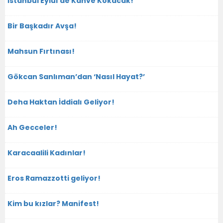
İstanbul Eylül’de Kahve Kokacak!
Bir Başkadır Avşa!
Mahsun Fırtınası!
Gökcan Sanlıman’dan ‘Nasıl Hayat?’
Deha Haktan İddialı Geliyor!
Ah Gecceler!
Karacaalili Kadınlar!
Eros Ramazzotti geliyor!
Kim bu kızlar? Manifest!