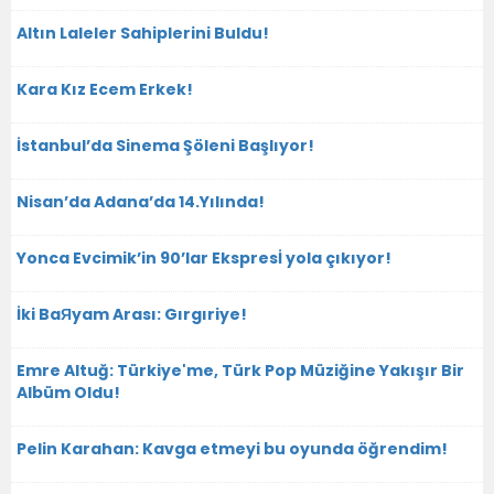
Altın Laleler Sahiplerini Buldu!
Kara Kız Ecem Erkek!
İstanbul’da Sinema Şöleni Başlıyor!
Nisan’da Adana’da 14.Yılında!
Yonca Evcimik’in 90’lar Ekspresİ yola çıkıyor!
İki BaЯyam Arası: Gırgıriye!
Emre Altuğ: Türkiye'me, Türk Pop Müziğine Yakışır Bir
Albüm Oldu!
Pelin Karahan: Kavga etmeyi bu oyunda öğrendim!