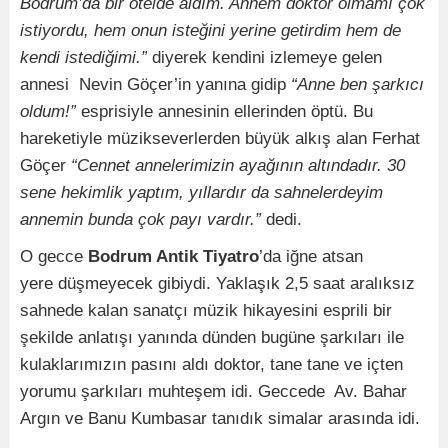
Bodrum’da bir otelde aldım. Annem doktor olmamı çok
istiyordu, hem onun isteğini yerine getirdim hem de
kendi istediğimi.”
diyerek kendini izlemeye gelen
annesi Nevin Göçer’in yanına gidip
“Anne ben şarkıcı
oldum!”
esprisiyle annesinin ellerinden öptü. Bu
hareketiyle müzikseverlerden büyük alkış alan Ferhat
Göçer
“Cennet annelerimizin ayağının altındadır. 30
sene hekimlik yaptım, yıllardır da sahnelerdeyim
annemin bunda çok payı vardır.”
dedi.
O gecce
Bodrum Antik Tiyatro
’da iğne atsan
yere düşmeyecek gibiydi. Yaklaşık 2,5 saat aralıksız
sahnede kalan sanatçı müzik hikayesini esprili bir
şekilde anlatışı yanında dünden bugüne şarkıları ile
kulaklarımızın pasını aldı doktor, tane tane ve içten
yorumu şarkıları muhteşem idi. Geccede Av. Bahar
Argın ve Banu Kumbasar tanıdık simalar arasında idi.