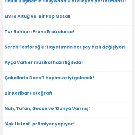
Haluk Bilginer’in Hollywood’u etkileyen performansı!
Emre Altuğ ve ‘Bir Pop Masalı'
Tur Rehberi Prens Ercü olursa!
Seren Fosforoğlu; Hayatımda her şey hızlı değişiyor!
Ayça Varlıer müzikal hazırlığında!
Çakallarla Dans 7 hepimize iyi gelecek!
Bir Keribar Fotoğrafı
Nuh, Tufan, Gecce ve ‘Dünya Varmış’
‘Aşk Listesi’ prömiyer yapıyor!