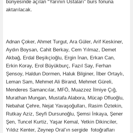
bünyesinde açılan “Yarının Ustaları” burs fonuna
aktarılacak.
Adnan Çoker, Ahmet Turgut, Ara Güler, Arif Keskiner,
Aydın Boysan, Cahit Berkay, Cem Yılmaz, Demet
Akbağ, Erdal Beşikçioğlu, Ergin İnan, Erkan Can,
Erkin Koray, Erol Büyükburç, Fazıl Say, Ferhan
Şensoy, Haldun Dormen, Haluk Bilginer, İlber Ortaylı,
Leman Sam, Mehmet Ali Birand, Mehmet Güreli,
Menderes Samancılar, MFÖ, Muazzez İlmiye Çığ,
Murathan Mungan, Mustafa Alabora, Mücap Ofluoğlu,
Nebahat Çehre, Nejat Yavaşoğulları, Rasim Öztekin,
Rutkay Aziz, Seyfi Dursunoğlu, Şemsi İnkaya, Şener
Şen, Tuncel Kurtiz, Yaşar Kemal, Yetkin Dikinciler,
Yıldız Kenter, Zeynep Oral’ın sergide fotoğrafları