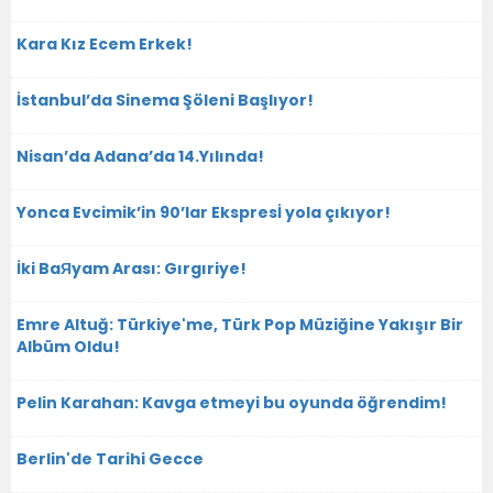
Kara Kız Ecem Erkek!
İstanbul’da Sinema Şöleni Başlıyor!
Nisan’da Adana’da 14.Yılında!
Yonca Evcimik’in 90’lar Ekspresİ yola çıkıyor!
İki BaЯyam Arası: Gırgıriye!
Emre Altuğ: Türkiye'me, Türk Pop Müziğine Yakışır Bir
Albüm Oldu!
Pelin Karahan: Kavga etmeyi bu oyunda öğrendim!
Berlin'de Tarihi Gecce