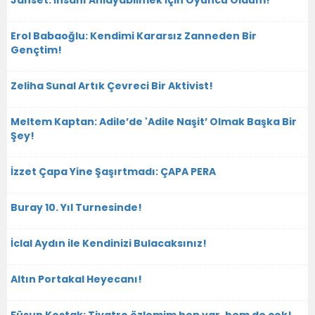
Janset: İnsanı Anlayabilmek İçin Oyuncu Oldum!
Erol Babaoğlu: Kendimi Kararsız Zanneden Bir
Gençtim!
Zeliha Sunal Artık Çevreci Bir Aktivist!
Meltem Kaptan: Adile’de 'Adile Naşit’ Olmak Başka Bir
Şey!
İzzet Çapa Yine Şaşırtmadı: ÇAPA PERA
Buray 10. Yıl Turnesinde!
İclal Aydın ile Kendinizi Bulacaksınız!
Altın Portakal Heyecanı!