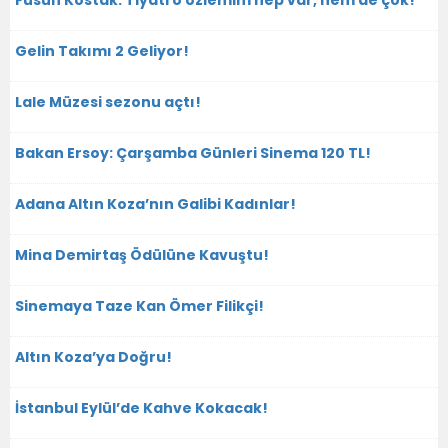
Füsun Kostak: Tiyatro özlemim hep var, hem de çok!
Gelin Takımı 2 Geliyor!
Lale Müzesi sezonu açtı!
Bakan Ersoy: Çarşamba Günleri Sinema 120 TL!
Adana Altın Koza’nın Galibi Kadınlar!
Mina Demirtaş Ödülüne Kavuştu!
Sinemaya Taze Kan Ömer Filikçi!
Altın Koza’ya Doğru!
İstanbul Eylül’de Kahve Kokacak!