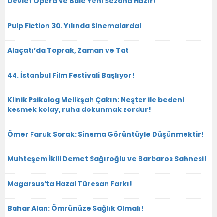
Devlet Opera ve Bale Yeni Sezona Hazır!
Pulp Fiction 30. Yılında Sinemalarda!
Alaçatı’da Toprak, Zaman ve Tat
44. İstanbul Film Festivali Başlıyor!
Klinik Psikolog Melikşah Çakın: Neşter ile bedeni
kesmek kolay, ruha dokunmak zordur!
Ömer Faruk Sorak: Sinema Görüntüyle Düşünmektir!
Muhteşem İkili Demet Sağıroğlu ve Barbaros Sahnesi!
Magarsus’ta Hazal Türesan Farkı!
Bahar Alan: Ömrünüze Sağlık Olmalı!