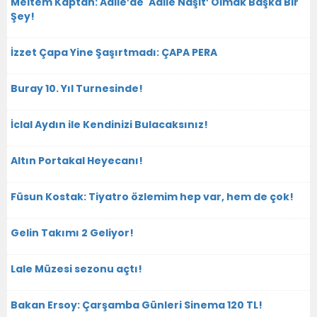
Meltem Kaptan: Adile’de 'Adile Naşit’ Olmak Başka Bir
Şey!
İzzet Çapa Yine Şaşırtmadı: ÇAPA PERA
Buray 10. Yıl Turnesinde!
İclal Aydın ile Kendinizi Bulacaksınız!
Altın Portakal Heyecanı!
Füsun Kostak: Tiyatro özlemim hep var, hem de çok!
Gelin Takımı 2 Geliyor!
Lale Müzesi sezonu açtı!
Bakan Ersoy: Çarşamba Günleri Sinema 120 TL!