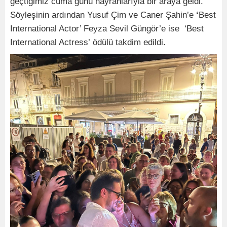
geçtiğimiz cuma günü hayranlarıyla bir araya geldi.
Söyleşinin ardından Yusuf Çim ve Caner Şahin’e
‘
Best
International Actor’ Feyza Sevil Güngör’e ise
‘Best
International Actress’
ödülü takdim edildi.