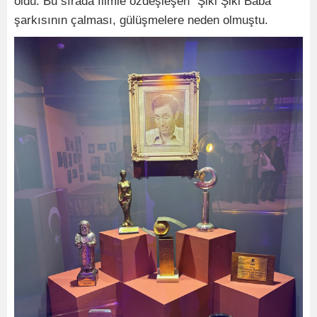
oldu. Bu sırada filmle özdeşleşen “Şiki Şiki Baba”
şarkısının çalması, gülüşmelere neden olmuştu.