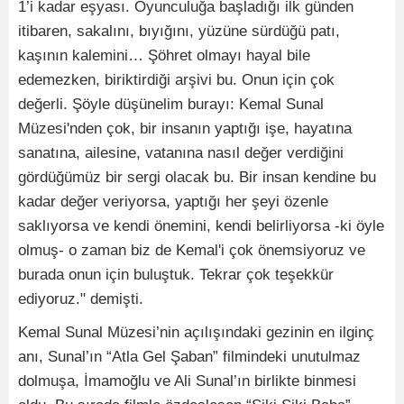
1’i kadar eşyası. Oyunculuğa başladığı ilk günden
itibaren, sakalını, bıyığını, yüzüne sürdüğü patı,
kaşının kalemini… Şöhret olmayı hayal bile
edemezken, biriktirdiği arşivi bu. Onun için çok
değerli. Şöyle düşünelim burayı: Kemal Sunal
Müzesi'nden çok, bir insanın yaptığı işe, hayatına
sanatına, ailesine, vatanına nasıl değer verdiğini
gördüğümüz bir sergi olacak bu. Bir insan kendine bu
kadar değer veriyorsa, yaptığı her şeyi özenle
saklıyorsa ve kendi önemini, kendi belirliyorsa -ki öyle
olmuş- o zaman biz de Kemal'i çok önemsiyoruz ve
burada onun için buluştuk. Tekrar çok teşekkür
ediyoruz." demişti.
Kemal Sunal Müzesi’nin açılışındaki gezinin en ilginç
anı, Sunal’ın “Atla Gel Şaban” filmindeki unutulmaz
dolmuşa, İmamoğlu ve Ali Sunal’ın birlikte binmesi