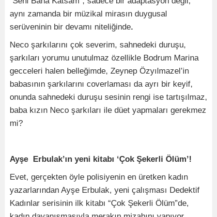
"Seni Bana Katsam", sadece bir adaptasyon değil;
aynı zamanda bir müzikal mirasın duygusal
serüveninin bir devamı niteliğinde
.
Neco şarkılarını çok severim, sahnedeki duruşu,
şarkıları yorumu unutulmaz özellikle Bodrum Marina
gecceleri halen belleğimde, Zeynep Özyılmazel’in
babasının şarkılarını coverlaması da ayrı bir keyif,
onunda sahnedeki duruşu sesinin rengi ise tartışılmaz,
baba kızın Neco şarkıları ile düet yapmaları gerekmez
mi?
Ayşe Erbulak’ın yeni kitabı ‘Çok Şekerli Ölüm’!
Evet, gerçekten öyle polisiyenin en üretken kadın
yazarlarından Ayşe Erbulak, yeni çalışması Dedektif
Kadınlar serisinin ilk kitabı “Çok Şekerli Ölüm”de,
kadın dayanışmasıyla merakın mizahını yapıyor.