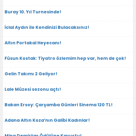
Buray 10. Yıl Turnesinde!
İclal Aydın ile Kendinizi Bulacaksınız!
Altın Portakal Heyecanı!
Füsun Kostak: Tiyatro özlemim hep var, hem de çok!
Gelin Takımı 2 Geliyor!
Lale Müzesi sezonu açtı!
Bakan Ersoy: Çarşamba Günleri Sinema 120 TL!
Adana Altın Koza’nın Galibi Kadınlar!
Mina Demirtaş Ödülüne Kavuştu!