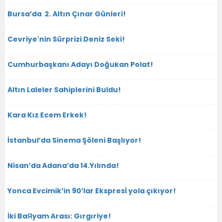
Bursa’da 2. Altın Çınar Günleri!
Cevriye'nin Sürprizi Deniz Seki!
Cumhurbaşkanı Adayı Doğukan Polat!
Altın Laleler Sahiplerini Buldu!
Kara Kız Ecem Erkek!
İstanbul’da Sinema Şöleni Başlıyor!
Nisan’da Adana’da 14.Yılında!
Yonca Evcimik’in 90’lar Ekspresİ yola çıkıyor!
İki BaЯyam Arası: Gırgıriye!