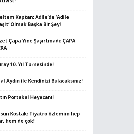
tivist!
eltem Kaptan: Adile’de 'Adile
aşit’ Olmak Başka Bir Şey!
zzet Çapa Yine Şaşırtmadı: ÇAPA
ERA
uray 10. Yıl Turnesinde!
lal Aydın ile Kendinizi Bulacaksınız!
ltın Portakal Heyecanı!
üsun Kostak: Tiyatro özlemim hep
ar, hem de çok!