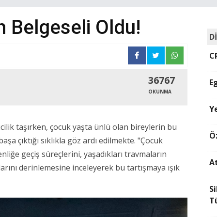
n Belgeseli Oldu!
D
C
36767
E
OKUNMA
Y
cilik taşırken, çocuk yaşta ünlü olan bireylerin bu
Öz
aşa çıktığı sıklıkla göz ardı edilmekte. "Çocuk
genliğe geçiş süreçlerini, yaşadıkları travmaların
A
klarını derinlemesine inceleyerek bu tartışmaya ışık
Si
Tü