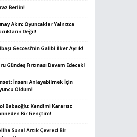
raz Berlin!
unay Akın: Oyuncaklar Yalnızca
ocukların Değil!
lbaşı Geccesi’nin Galibi İlker Ayrık!
bru Gündeş Fırtınası Devam Edecek!
anset: İnsanı Anlayabilmek İçin
yuncu Oldum!
rol Babaoğlu: Kendimi Kararsız
anneden Bir Gençtim!
liha Sunal Artık Çevreci Bir