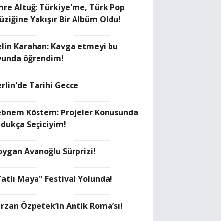
mre Altuğ: Türkiye'me, Türk Pop
üziğine Yakışır Bir Albüm Oldu!
elin Karahan: Kavga etmeyi bu
yunda öğrendim!
erlin'de Tarihi Gecce
ebnem Köstem: Projeler Konusunda
ldukça Seçiciyim!
oygan Avanoğlu Sürprizi!
Tatlı Maya" Festival Yolunda!
erzan Özpetek’in Antik Roma’sı!