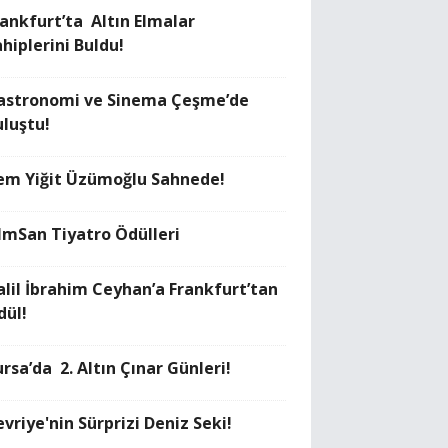
rankfurt’ta Altın Elmalar
hiplerini Buldu!
astronomi ve Sinema Çeşme’de
uluştu!
em Yiğit Üzümoğlu Sahnede!
ilmSan Tiyatro Ödülleri
alil İbrahim Ceyhan’a Frankfurt’tan
dül!
rsa’da 2. Altın Çınar Günleri!
vriye'nin Sürprizi Deniz Seki!