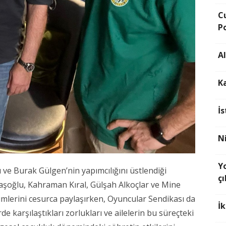
C
P
Al
K
İ
N
Yo
e Burak Gülgen’nin yapımcılığını üstlendiği
çı
aşoğlu, Kahraman Kıral, Gülşah Alkoçlar ve Mine
yimlerini cesurca paylaşırken, Oyuncular Sendikası da
İk
de karşılaştıkları zorlukları ve ailelerin bu süreçteki