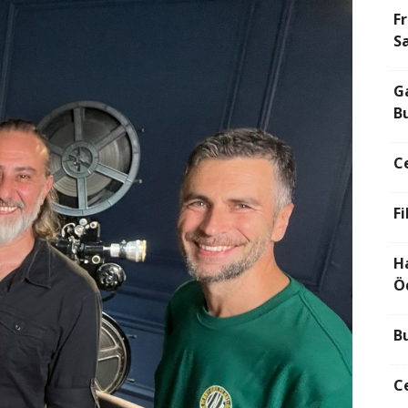
F
Sa
G
B
C
F
H
Ö
Bu
Ce