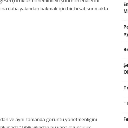
gesel çocukluk dönemindeki şöhretin etkilerini
E
ına daha yakından bakmak için bir fırsat sunmakta.
M
P
o
B
Ş
O
T
"
F
rından ve aynı zamanda görüntü yönetmenliğini
ıklmada "1999 yılından bu yana oyunculuk