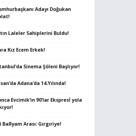
umhurbaşkanı Adayı Doğukan
olat!
tın Laleler Sahiplerini Buldu!
ara Kız Ecem Erkek!
stanbul’da Sinema Şöleni Başlıyor!
isan’da Adana’da 14.Yılında!
nca Evcimik’in 90’lar Ekspresİ yola
kıyor!
i BaЯyam Arası: Gırgıriye!