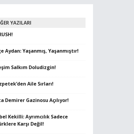
İĞER YAZILARI
RUSH!
ge Aydan: Yaşanmış, Yaşanmıştır!
eşim Salkım Doludizgin!
petek’den Aile Sırları!
ta Demirer Gazinosu Açılıyor!
bel Kekilli: Ayrımcılık Sadece
rklere Karşı Değil!