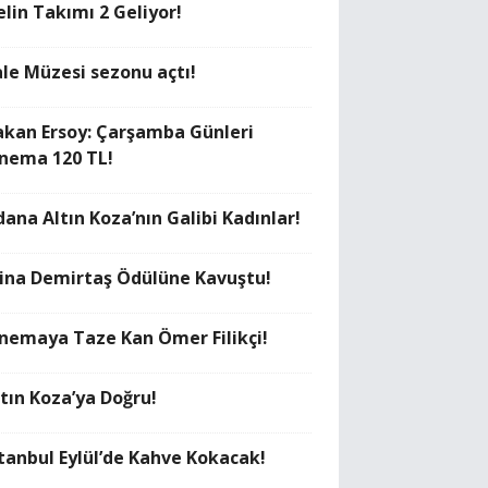
elin Takımı 2 Geliyor!
ale Müzesi sezonu açtı!
akan Ersoy: Çarşamba Günleri
inema 120 TL!
dana Altın Koza’nın Galibi Kadınlar!
ina Demirtaş Ödülüne Kavuştu!
inemaya Taze Kan Ömer Filikçi!
ltın Koza’ya Doğru!
stanbul Eylül’de Kahve Kokacak!