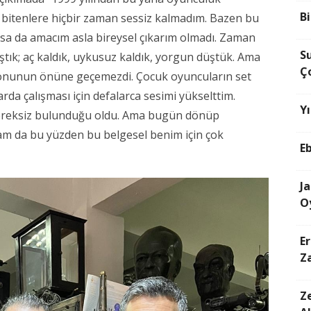
Bi
bitenlere hiçbir zaman sessiz kalmadım. Bazen bu
nsa da amacım asla bireysel çıkarım olmadı. Zaman
S
ştık; aç kaldık, uykusuz kaldık, yorgun düştük. Ama
Ç
 konunun önüne geçemezdi. Çocuk oyuncuların set
arda çalışması için defalarca sesimi yükselttim.
Yı
 gereksiz bulunduğu oldu. Ama bugün dönüp
Tam da bu yüzden bu belgesel benim için çok
E
J
O
E
Z
Ze