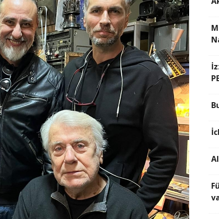
Ak
M
N
İ
P
B
İc
A
F
v