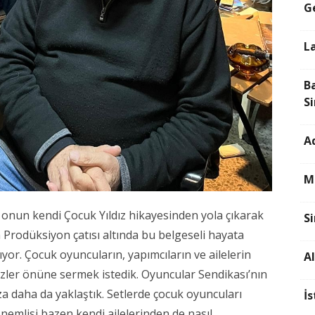
G
L
B
S
A
M
onun kendi Çocuk Yıldız hikayesinden yola çıkarak
S
 Prodüksiyon çatısı altında bu belgeseli hayata
yor. Çocuk oyuncuların, yapımcıların ve ailelerin
A
ler önüne sermek istedik. Oyuncular Sendikası’nın
za daha da yaklaştık. Setlerde çocuk oyuncuları
İ
önemlisi bazen kendi ailelerinden de nasıl