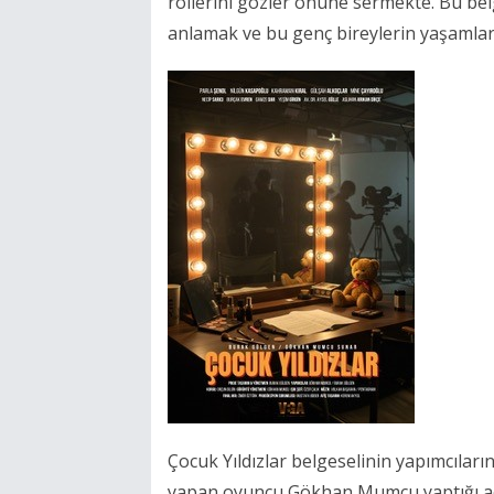
rollerini gözler önüne sermekte. Bu bel
anlamak ve bu genç bireylerin yaşamlar
Çocuk Yıldızlar belgeselinin yapımcıla
yapan oyuncu Gökhan Mumcu yaptığı aç