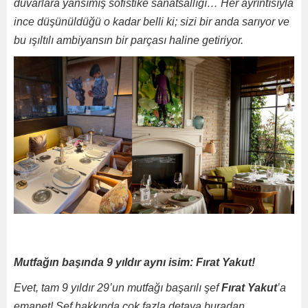
duvarlara yansımış sofistike sanatsallığı… Her ayrıntısıyla
ince düşünüldüğü o kadar belli ki; sizi bir anda sarıyor ve
bu ışıltılı ambiyansın bir parçası haline getiriyor.
Mutfağın başında 9 yıldır aynı isim: Fırat Yakut!
Evet, tam 9 yıldır 29’un mutfağı başarılı şef
Fırat Yakut
’a
emanet! Şef hakkında çok fazla detaya buradan