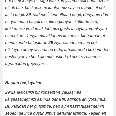
edebilmek diye bir olgu var! Son yıllarda çok daha özenli
olsak bile, bu ikonik mekanlarımız sayıca maalesef pek
fazla değil.
29
, sadece İstanbulluları değil; dünyanın dört
bir yanından birçok misafiri ağırlayan; kültürümüzü,
köklerimizi ve damak tadımızı gusto tarzıyla yorumlayan
bir mekan. Dünya mutfaklarının kusursuz bir harmanını
menüsünde buluşturan
29
ziyaretimde beni en çok
etkileyen detay aslında bu oldu; tabaklarında köklerinden
besleniyor ve her kalemde aslında Türk lezzetlerine
uğramadan geçmiyor…
Baştan başlayalım…
29’da ayrıcalıklı bir konsept ve yaklaşımla
karşılaşacağınızı aslında daha ilk adımda anlıyorsunuz.
Bu kapıdan her girişimde, hep aynı hazzı hissetmemin
sebebi de ince düşünülmüş detaylar aslında. Yeşilin en