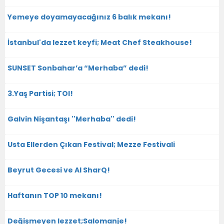
Yemeye doyamayacağınız 6 balık mekanı!
İstanbul'da lezzet keyfi; Meat Chef Steakhouse!
SUNSET Sonbahar’a “Merhaba” dedi!
3.Yaş Partisi; TOI!
Galvin Nişantaşı ''Merhaba'' dedi!
Usta Ellerden Çıkan Festival; Mezze Festivali
Beyrut Gecesi ve Al SharQ!
Haftanın TOP 10 mekanı!
Değişmeyen lezzet;Salomanje!