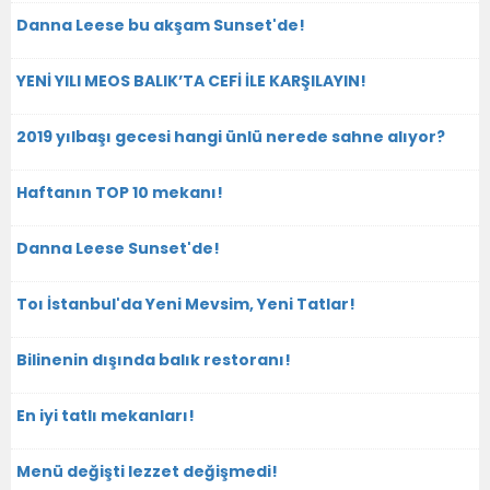
Danna Leese bu akşam Sunset'de!
YENİ YILI MEOS BALIK’TA CEFİ İLE KARŞILAYIN!
2019 yılbaşı gecesi hangi ünlü nerede sahne alıyor?
Haftanın TOP 10 mekanı!
Danna Leese Sunset'de!
Toı İstanbul'da Yeni Mevsim, Yeni Tatlar!
Bilinenin dışında balık restoranı!
En iyi tatlı mekanları!
Menü değişti lezzet değişmedi!