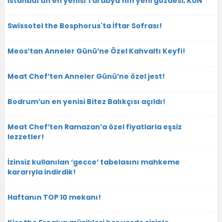
İstanbul'un en yenisi Tarabya'nın yeni gözdesi; KUN
Swissotel the Bosphorus'ta İftar Sofrası!
Meos’tan Anneler Günü’ne Özel Kahvaltı Keyfi!
Meat Chef’ten Anneler Günü’ne özel jest!
Bodrum’un en yenisi Bitez Balıkçısı açıldı!
Meat Chef’ten Ramazan’a özel fiyatlarla eşsiz
lezzetler!
İzinsiz kullanılan ‘gecce’ tabelasını mahkeme
kararıyla indirdik!
Haftanın TOP 10 mekanı!