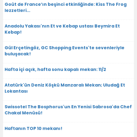
Goût de France’ın beşinci etkinliğinde: Kiss The Frog
lezzetleri...
Anadolu Yakası'nın Et ve Kebap ustası Beymira Et
Kebap!
Gül Erçetingöz, GC Shopping Events'te sevenleriyle
buluşacak!
Hafta içi açık, hafta sonu kapalı mekan: 11/2
Atatürk'ün Deniz Köşkü Manzaralı Mekan; Uludağ Et
Lokantası
Swissotel The Bosphorus'un En Yenisi Sabrosa'da Chef
Chakal Menüsü!
Haftanın TOP 10 mekanı!