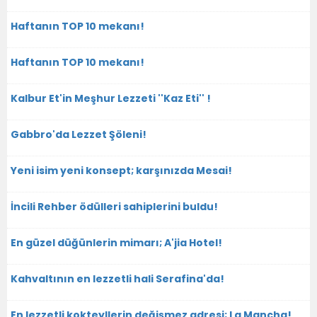
Haftanın TOP 10 mekanı!
Haftanın TOP 10 mekanı!
Kalbur Et'in Meşhur Lezzeti ''Kaz Eti'' !
Gabbro'da Lezzet Şöleni!
Yeni isim yeni konsept; karşınızda Mesai!
İncili Rehber ödülleri sahiplerini buldu!
En güzel düğünlerin mimarı; A'jia Hotel!
Kahvaltının en lezzetli hali Serafina'da!
En lezzetli kokteyllerin değişmez adresi; La Mancha!