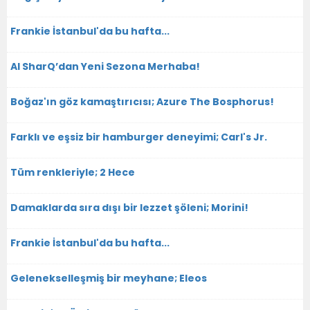
Frankie İstanbul'da bu hafta...
Al SharQ’dan Yeni Sezona Merhaba!
Boğaz'ın göz kamaştırıcısı; Azure The Bosphorus!
Farklı ve eşsiz bir hamburger deneyimi; Carl's Jr.
Tüm renkleriyle; 2 Hece
Damaklarda sıra dışı bir lezzet şöleni; Morini!
Frankie İstanbul'da bu hafta...
Gelenekselleşmiş bir meyhane; Eleos