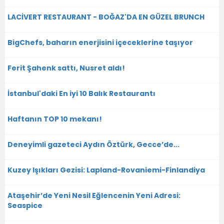
LACİVERT RESTAURANT - BOĞAZ'DA EN GÜZEL BRUNCH
BigChefs, baharın enerjisini içeceklerine taşıyor
Ferit Şahenk sattı, Nusret aldı!
İstanbul'daki En iyi 10 Balık Restaurantı
Haftanın TOP 10 mekanı!
Deneyimli gazeteci Aydın Öztürk, Gecce’de...
Kuzey Işıkları Gezisi: Lapland-Rovaniemi-Finlandiya
Ataşehir’de Yeni Nesil Eğlencenin Yeni Adresi:
Seaspice