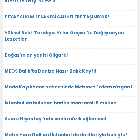
Kıbrıs'ın En İyi 5 Oteli!
BEYAZ SHOW EFSANESİ SAHNELERE TAŞINIYOR!
Yüksel Balık Tarabya: Yıllar Geçse De Değişmeyen
Lezzetler
Boğaz'ın en yenisi Oligark!
MEOS Balık’ta Denize Nazır Balık Keyfi!
Moda Kayıkhane sahnesinde Mehmet Erdem rüzgarı!
İstanbul'da bulunan harika manzaralı 5 mekan:
Suare Nişantaşı'nda canlı müzik eğlencesi!
Metin Hara Galliard İstanbul'da dostlarıyla buluştu!