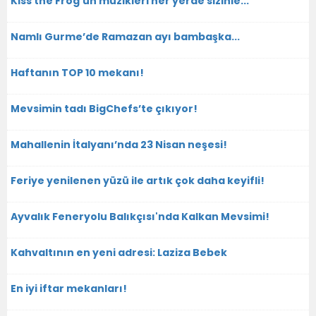
Kiss the Frog’un müzikleri her yerde sizinle...
Namlı Gurme’de Ramazan ayı bambaşka...
Haftanın TOP 10 mekanı!
Mevsimin tadı BigChefs’te çıkıyor!
Mahallenin İtalyanı’nda 23 Nisan neşesi!
Feriye yenilenen yüzü ile artık çok daha keyifli!
Ayvalık Feneryolu Balıkçısı'nda Kalkan Mevsimi!
Kahvaltının en yeni adresi: Laziza Bebek
En iyi iftar mekanları!