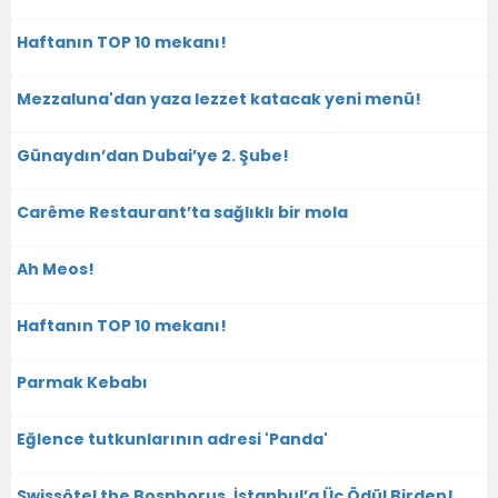
Haftanın TOP 10 mekanı!
Mezzaluna'dan yaza lezzet katacak yeni menü!
Günaydın’dan Dubai’ye 2. Şube!
Carême Restaurant’ta sağlıklı bir mola
Ah Meos!
Haftanın TOP 10 mekanı!
Parmak Kebabı
Eğlence tutkunlarının adresi 'Panda'
Swissôtel the Bosphorus, İstanbul’a Üç Ödül Birden!