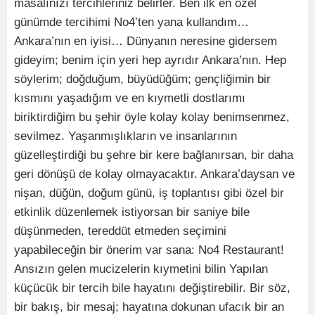
masalınızı tercihleriniz belirler. Ben ilk en özel
günümde tercihimi No4’ten yana kullandım…
Ankara’nın en iyisi… Dünyanın neresine gidersem
gideyim; benim için yeri hep ayrıdır Ankara’nın. Hep
söylerim; doğduğum, büyüdüğüm; gençliğimin bir
kısmını yaşadığım ve en kıymetli dostlarımı
biriktirdiğim bu şehir öyle kolay kolay benimsenmez,
sevilmez. Yaşanmışlıkların ve insanlarının
güzelleştirdiği bu şehre bir kere bağlanırsan, bir daha
geri dönüşü de kolay olmayacaktır. Ankara’daysan ve
nişan, düğün, doğum günü, iş toplantısı gibi özel bir
etkinlik düzenlemek istiyorsan bir saniye bile
düşünmeden, tereddüt etmeden seçimini
yapabileceğin bir önerim var sana: No4 Restaurant!
Ansızın gelen mucizelerin kıymetini bilin Yapılan
küçücük bir tercih bile hayatını değiştirebilir. Bir söz,
bir bakış, bir mesaj; hayatına dokunan ufacık bir an