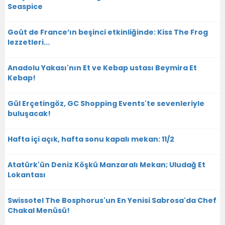
Seaspice
Goût de France’ın beşinci etkinliğinde: Kiss The Frog
lezzetleri...
Anadolu Yakası'nın Et ve Kebap ustası Beymira Et
Kebap!
Gül Erçetingöz, GC Shopping Events'te sevenleriyle
buluşacak!
Hafta içi açık, hafta sonu kapalı mekan: 11/2
Atatürk'ün Deniz Köşkü Manzaralı Mekan; Uludağ Et
Lokantası
Swissotel The Bosphorus'un En Yenisi Sabrosa'da Chef
Chakal Menüsü!