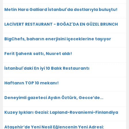
Metin Hara Galliard İstanbul'da dostlarıyla buluştu!
LACİVERT RESTAURANT - BOĞAZ'DA EN GÜZEL BRUNCH
BigChefs, baharın enerjisini içeceklerine taşıyor
Ferit Şahenk sattı, Nusret aldı!
İstanbul'daki En iyi 10 Balık Restaurantı
Haftanın TOP 10 mekanı!
Deneyimli gazeteci Aydın Öztürk, Gecce’de...
Kuzey Işıkları Gezisi: Lapland-Rovaniemi-Finlandiya
Ataşehir’de Yeni Nesil Eğlencenin Yeni Adresi: