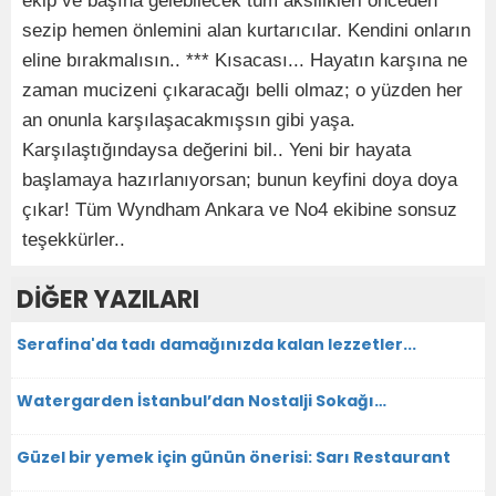
ekip ve başına gelebilecek tüm aksilikleri önceden
sezip hemen önlemini alan kurtarıcılar. Kendini onların
eline bırakmalısın.. *** Kısacası... Hayatın karşına ne
zaman mucizeni çıkaracağı belli olmaz; o yüzden her
an onunla karşılaşacakmışsın gibi yaşa.
Karşılaştığındaysa değerini bil.. Yeni bir hayata
başlamaya hazırlanıyorsan; bunun keyfini doya doya
çıkar! Tüm Wyndham Ankara ve No4 ekibine sonsuz
teşekkürler..
DİĞER YAZILARI
Serafina'da tadı damağınızda kalan lezzetler...
Watergarden İstanbul’dan Nostalji Sokağı…
Güzel bir yemek için günün önerisi: Sarı Restaurant