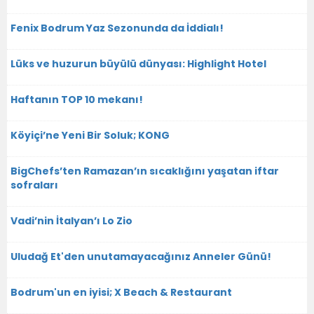
Fenix Bodrum Yaz Sezonunda da İddialı!
Lüks ve huzurun büyülü dünyası: Highlight Hotel
Haftanın TOP 10 mekanı!
Köyiçi’ne Yeni Bir Soluk; KONG
BigChefs’ten Ramazan’ın sıcaklığını yaşatan iftar
sofraları
Vadi’nin İtalyan’ı Lo Zio
Uludağ Et'den unutamayacağınız Anneler Günü!
Bodrum'un en iyisi; X Beach & Restaurant