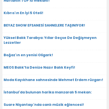
Haftanın TOP 10 mekanı!
Kıbrıs'ın En İyi 5 Oteli!
BEYAZ SHOW EFSANESİ SAHNELERE TAŞINIYOR!
Yüksel Balık Tarabya: Yıllar Geçse De Değişmeyen
Lezzetler
Boğaz'ın en yenisi Oligark!
MEOS Balık’ta Denize Nazır Balık Keyfi!
Moda Kayıkhane sahnesinde Mehmet Erdem rüzgarı!
İstanbul'da bulunan harika manzaralı 5 mekan:
Suare Nişantaşı'nda canlı müzik eğlencesi!