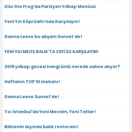
Kiss the Frog’da Parizyen Yılbaşı Menüsü
Yeni Yılı Köprüaltı’nda Karşılayın!
Danna Leese bu akşam Sunset'de!
YENİ YILI MEOS BALIK’TA CEFİ İLE KARŞILAYIN!
2019 yılbaşı gecesi hangi ünlü nerede sahne alıyor?
Haftanın TOP 10 mekanı!
Danna Leese Sunset'de!
Toı İstanbul'da Yeni Mevsim, Yeni Tatlar!
Bilinenin dışında balık restoranı!