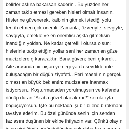
belirler aslına bakarsan kaderini. Bu yüzden her
zaman takip etmesi gereken hisleri olmalı insanın.
Hislerine güvenerek, kalbinin gitmek istediği yolu
tercih etmen çok önemli. Zamanla, özveriyle, sevgiyle,
saygıyla, emekle ve en önemlisi aşkla gitmelisin
inandığın yoldan. Ne kadar çetrefilli olursa olsun;
hislerinle takip ettiğin yollar seni her zaman en güzel
mucizelere çıkaracaktır. Bana güven; beni çıkardı…
Aile arasında bir nişan yemeği ya da sevdiklerinle
buluşacağın bir düğün ziyafeti.. Peri masalının gerçek
olması en büyük beklentin; mucizelere inanmak
istiyorsun.. Koşturmacadan yorulmuşsun ve kafanda
dönüp duran “Acaba güzel olacak mı?” sorularıyla
boğuşuyorsun. İşte bu noktada işi bir bilene bırakmanı
tavsiye ederim. Bu özel gününde senin için senden
fazlasını düşünen bir ekibe ihtiyacın var. Çünkü olayın
içine girdiğinde göründüğünden çok daha fazla ayrıntı