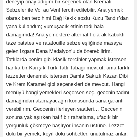
deneyip onayladığım bir seçenek olan Kremalı
Sebzeler ile Vol au Vent tercih edilebilir. Ana yemek
olarak ben tercihimi Dağ Kekik soslu Kuzu Tandır’dan
yana kullandım; yumuşacık etinin tadı hala
damağımda! Ana yemeklere alternatif olarak kabuklı
taze patates ve ratatouille sebze eşliğinde masaya
gelen Izgara Dana Madalyon’u da önerebilirim.
Tatlılarda benim gibi klasik tercihler yapmak istersen
harika bir Karışık Türk Tatlı Tabağı mevcut; ama farklı
lezzetler denemek istersen Damla Sakızlı Kazan Dibi
ve Krem Karamel gibi seçenekleri de mevcut. Hangi
menüyü hangi yemekleri seçersen seç, gecenin tadını
damağından atamayacağın konusunda sana garanti
verebilirim. Geccenin ilerleyen saatleri… Geccenin
sonuna yaklaşırken hafif bir rahatlama, ufacık bir
yorgunluk çökmeye başlıyor insanın üstüne. Lezzet
dolu bir yemek, keyif dolu sohbetler, unutulmaz anlar,