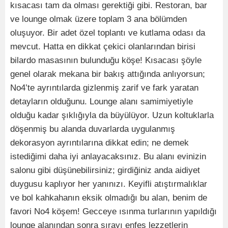
kısacası tam da olması gerektiği gibi. Restoran, bar
ve lounge olmak üzere toplam 3 ana bölümden
oluşuyor. Bir adet özel toplantı ve kutlama odası da
mevcut. Hatta en dikkat çekici olanlarından birisi
bilardo masasının bulunduğu köşe! Kısacası şöyle
genel olarak mekana bir bakış attığında anlıyorsun;
No4’te ayrıntılarda gizlenmiş zarif ve fark yaratan
detayların olduğunu. Lounge alanı samimiyetiyle
olduğu kadar şıklığıyla da büyülüyor. Uzun koltuklarla
döşenmiş bu alanda duvarlarda uygulanmış
dekorasyon ayrıntılarına dikkat edin; ne demek
istediğimi daha iyi anlayacaksınız. Bu alanı evinizin
salonu gibi düşünebilirsiniz; girdiğiniz anda aidiyet
duygusu kaplıyor her yanınızı. Keyifli atıştırmalıklar
ve bol kahkahanın eksik olmadığı bu alan, benim de
favori No4 köşem! Gecceye ısınma turlarının yapıldığı
lounge alanından sonra sırayı enfes lezzetlerin