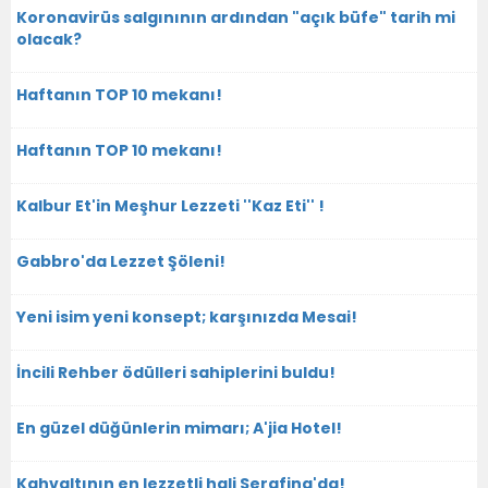
Koronavirüs salgınının ardından "açık büfe" tarih mi
olacak?
Haftanın TOP 10 mekanı!
Haftanın TOP 10 mekanı!
Kalbur Et'in Meşhur Lezzeti ''Kaz Eti'' !
Gabbro'da Lezzet Şöleni!
Yeni isim yeni konsept; karşınızda Mesai!
İncili Rehber ödülleri sahiplerini buldu!
En güzel düğünlerin mimarı; A'jia Hotel!
Kahvaltının en lezzetli hali Serafina'da!