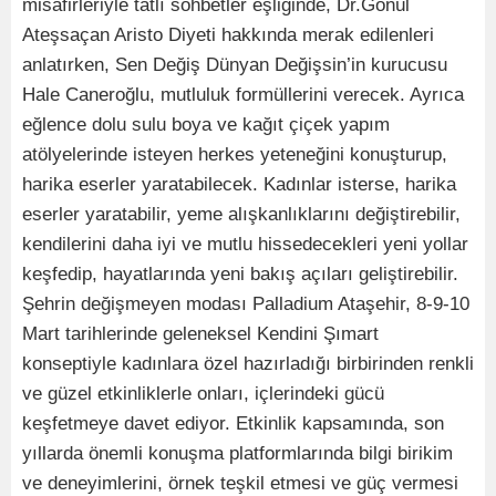
misafirleriyle tatlı sohbetler eşliğinde, Dr.Gönül
Ateşsaçan Aristo Diyeti hakkında merak edilenleri
anlatırken, Sen Değiş Dünyan Değişsin’in kurucusu
Hale Caneroğlu, mutluluk formüllerini verecek. Ayrıca
eğlence dolu sulu boya ve kağıt çiçek yapım
atölyelerinde isteyen herkes yeteneğini konuşturup,
harika eserler yaratabilecek. Kadınlar isterse, harika
eserler yaratabilir, yeme alışkanlıklarını değiştirebilir,
kendilerini daha iyi ve mutlu hissedecekleri yeni yollar
keşfedip, hayatlarında yeni bakış açıları geliştirebilir.
Şehrin değişmeyen modası Palladium Ataşehir, 8-9-10
Mart tarihlerinde geleneksel Kendini Şımart
konseptiyle kadınlara özel hazırladığı birbirinden renkli
ve güzel etkinliklerle onları, içlerindeki gücü
keşfetmeye davet ediyor. Etkinlik kapsamında, son
yıllarda önemli konuşma platformlarında bilgi birikim
ve deneyimlerini, örnek teşkil etmesi ve güç vermesi