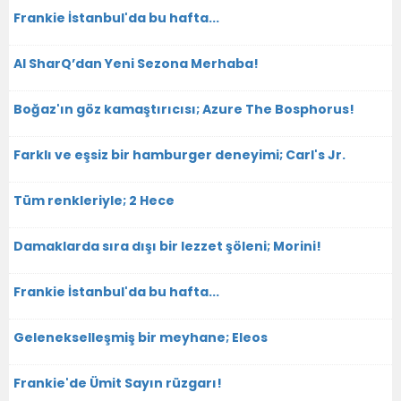
Frankie İstanbul'da bu hafta...
Al SharQ’dan Yeni Sezona Merhaba!
Boğaz'ın göz kamaştırıcısı; Azure The Bosphorus!
Farklı ve eşsiz bir hamburger deneyimi; Carl's Jr.
Tüm renkleriyle; 2 Hece
Damaklarda sıra dışı bir lezzet şöleni; Morini!
Frankie İstanbul'da bu hafta...
Gelenekselleşmiş bir meyhane; Eleos
Frankie'de Ümit Sayın rüzgarı!