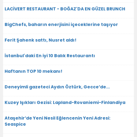
LACİVERT RESTAURANT - BOĞAZ'DA EN GÜZEL BRUNCH
BigChefs, baharın enerjisini içeceklerine taşıyor
Ferit Şahenk sattı, Nusret aldı!
İstanbul'daki En iyi 10 Balık Restaurantı
Haftanın TOP 10 mekanı!
Deneyimli gazeteci Aydın Öztürk, Gecce’de...
Kuzey Işıkları Gezisi: Lapland-Rovaniemi-Finlandiya
Ataşehir’de Yeni Nesil Eğlencenin Yeni Adresi:
Seaspice