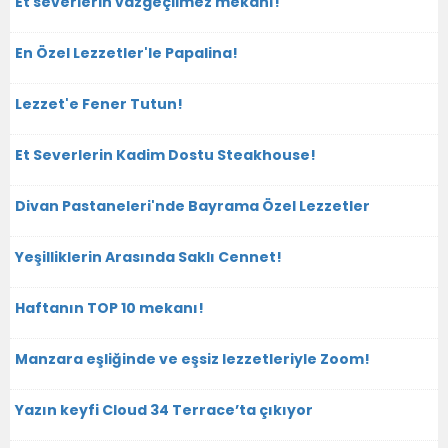
Et severlerin vazgeçilmez mekanı!
En Özel Lezzetler'le Papalina!
Lezzet'e Fener Tutun!
Et Severlerin Kadim Dostu Steakhouse!
Divan Pastaneleri'nde Bayrama Özel Lezzetler
Yeşilliklerin Arasında Saklı Cennet!
Haftanın TOP 10 mekanı!
Manzara eşliğinde ve eşsiz lezzetleriyle Zoom!
Yazın keyfi Cloud 34 Terrace’ta çıkıyor