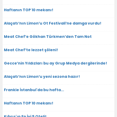
Haftanın TOP 10 mekanı!
Alaçatı’nın Limon’u Ot Festivali’ne damga vurdu!
Meat Chef’e Gökhan Türkmen’den Tam Not
Meat Chef’te lezzet şöleni!
Gecce’nin Yıldızları bu ay Grup Medya dergilerinde!
Alaçatı’nın Limon’u yeni sezona hazır!
Frankie İstanbul'da bu hafta...
Haftanın TOP 10 mekanı!
Kıbrıs'ın En İyi 5 Oteli!