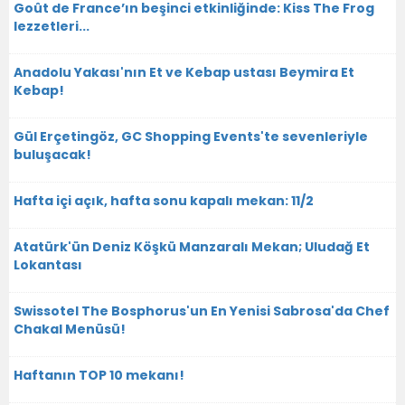
Goût de France’ın beşinci etkinliğinde: Kiss The Frog
lezzetleri...
Anadolu Yakası'nın Et ve Kebap ustası Beymira Et
Kebap!
Gül Erçetingöz, GC Shopping Events'te sevenleriyle
buluşacak!
Hafta içi açık, hafta sonu kapalı mekan: 11/2
Atatürk'ün Deniz Köşkü Manzaralı Mekan; Uludağ Et
Lokantası
Swissotel The Bosphorus'un En Yenisi Sabrosa'da Chef
Chakal Menüsü!
Haftanın TOP 10 mekanı!