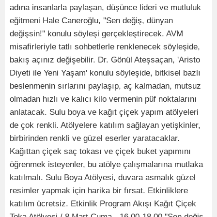
adına insanlarla paylaşan, düşünce lideri ve mutluluk
eğitmeni Hale Caneroğlu, ''Sen değiş, dünyan
değişsin!'' konulu söyleşi gerçekleştirecek. AVM
misafirleriyle tatlı sohbetlerle renklenecek söyleşide,
bakış açınız değişebilir. Dr. Gönül Ateşsaçan, 'Aristo
Diyeti ile Yeni Yaşam' konulu söyleşide, bitkisel bazlı
beslenmenin sırlarını paylaşıp, aç kalmadan, mutsuz
olmadan hızlı ve kalıcı kilo vermenin püf noktalarını
anlatacak. Sulu boya ve kağıt çiçek yapım atölyeleri
de çok renkli. Atölyelere katılım sağlayan yetişkinler,
birbirinden renkli ve güzel eserler yaratacaklar.
Kağıttan çiçek saç tokası ve çiçek buket yapımını
öğrenmek isteyenler, bu atölye çalışmalarına mutlaka
katılmalı. Sulu Boya Atölyesi, duvara asmalık güzel
resimler yapmak için harika bir fırsat. Etkinliklere
katılım ücretsiz. Etkinlik Program Akışı Kağıt Çiçek
Toka Atölyesi / 8 Mart Cuma - 16.00-18.00 ''Sen değiş,