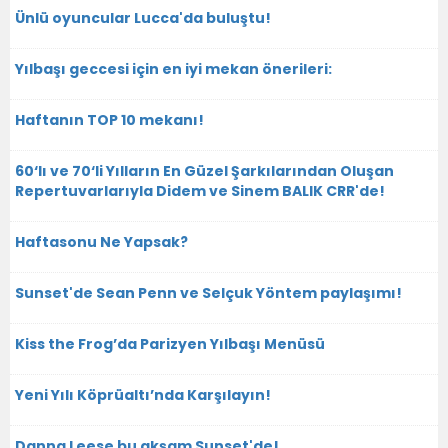
Ünlü oyuncular Lucca'da buluştu!
Yılbaşı geccesi için en iyi mekan önerileri:
Haftanın TOP 10 mekanı!
60‘lı ve 70‘li Yılların En Güzel Şarkılarından Oluşan
Repertuvarlarıyla Didem ve Sinem BALIK CRR'de!
Haftasonu Ne Yapsak?
Sunset'de Sean Penn ve Selçuk Yöntem paylaşımı!
Kiss the Frog’da Parizyen Yılbaşı Menüsü
Yeni Yılı Köprüaltı’nda Karşılayın!
Danna Leese bu akşam Sunset'de!