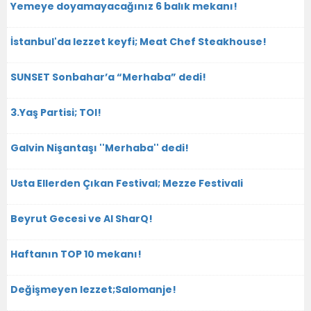
Yemeye doyamayacağınız 6 balık mekanı!
İstanbul'da lezzet keyfi; Meat Chef Steakhouse!
SUNSET Sonbahar’a “Merhaba” dedi!
3.Yaş Partisi; TOI!
Galvin Nişantaşı ''Merhaba'' dedi!
Usta Ellerden Çıkan Festival; Mezze Festivali
Beyrut Gecesi ve Al SharQ!
Haftanın TOP 10 mekanı!
Değişmeyen lezzet;Salomanje!