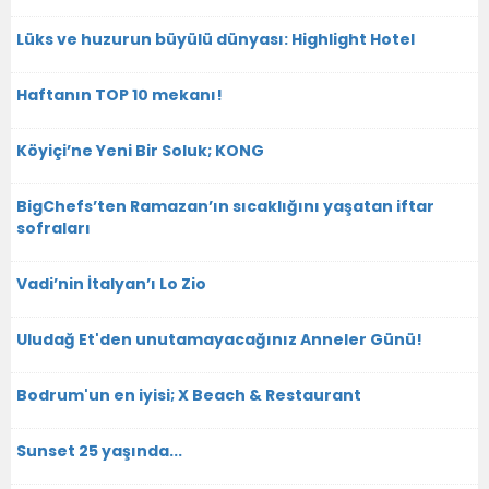
Lüks ve huzurun büyülü dünyası: Highlight Hotel
Haftanın TOP 10 mekanı!
Köyiçi’ne Yeni Bir Soluk; KONG
BigChefs’ten Ramazan’ın sıcaklığını yaşatan iftar
sofraları
Vadi’nin İtalyan’ı Lo Zio
Uludağ Et'den unutamayacağınız Anneler Günü!
Bodrum'un en iyisi; X Beach & Restaurant
Sunset 25 yaşında...