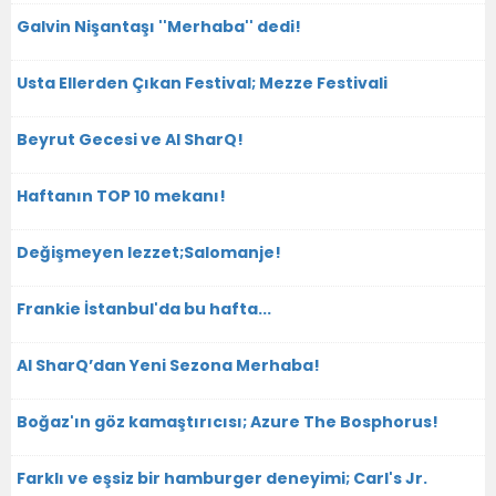
Galvin Nişantaşı ''Merhaba'' dedi!
Usta Ellerden Çıkan Festival; Mezze Festivali
Beyrut Gecesi ve Al SharQ!
Haftanın TOP 10 mekanı!
Değişmeyen lezzet;Salomanje!
Frankie İstanbul'da bu hafta...
Al SharQ’dan Yeni Sezona Merhaba!
Boğaz'ın göz kamaştırıcısı; Azure The Bosphorus!
Farklı ve eşsiz bir hamburger deneyimi; Carl's Jr.