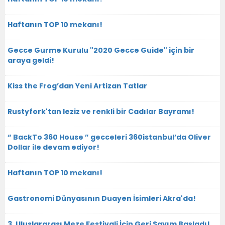
Haftanın TOP 10 mekanı!
Gecce Gurme Kurulu "2020 Gecce Guide" için bir
araya geldi!
Kiss the Frog’dan Yeni Artizan Tatlar
Rustyfork'tan leziz ve renkli bir Cadılar Bayramı!
“ BackTo 360 House ” gecceleri 360istanbul’da Oliver
Dollar ile devam ediyor!
Haftanın TOP 10 mekanı!
Gastronomi Dünyasının Duayen İsimleri Akra'da!
3. Uluslararası Meze Festivali İçin Geri Sayım Başladı!