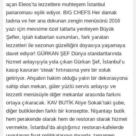
açan Eleos’ta lezzetlere muhteşem İstanbul
panaroması eşlik ediyor. BIG CHEFS Her damak
tadına ve her ana dokunan zengin menüsünü 2016
yazı için mevsime özel tatlarla yenileyen Büyük
Şefler, iştah kabartan sunumları, fark yaratan
lezzetleri ile sezonun güzelliğini doyasıya yaşamaya
davet ediyor! GÜRKAN ŞEF Dünya standartlarında
hizmet anlayışıyla yola çıkan Gürkan Şef, İstanbul’u
kasıp kavuran ‘steak’ fırtınasına yeni bir soluk
getiriyor. Ahşabın hakim olduğu yalın bir dekorasyona
sahip olan mekan, güler yüzlü servis anlayışı ve
lezzetli menüsüyle diğer mekanlar arasında farkını
ortaya çıkaracak. KAV BUTİK Atiye Sokak’taki şube,
diğer butiklerden farklı bir konseptte. Nişantaşı butik
hem perakende olarak hem de restoran olarak hizmet
vermekte. İstanbul’da alıştığımız restoran-kafelerde
uygulanan fiyat politikalarının dışında, tamamen