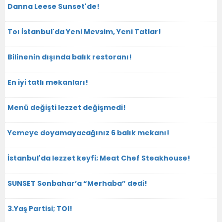
Danna Leese Sunset'de!
Toı İstanbul'da Yeni Mevsim, Yeni Tatlar!
Bilinenin dışında balık restoranı!
En iyi tatlı mekanları!
Menü değişti lezzet değişmedi!
Yemeye doyamayacağınız 6 balık mekanı!
İstanbul'da lezzet keyfi; Meat Chef Steakhouse!
SUNSET Sonbahar’a “Merhaba” dedi!
3.Yaş Partisi; TOI!