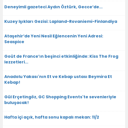
Deneyimli gazeteci Aydın Öztürk, Gecce’de...
Kuzey Işıkları Gezisi: Lapland-Rovaniemi-Finlandiya
Ataşehir’de Yeni Nesil Eğlencenin Yeni Adresi:
Seaspice
Goût de France’ın beşinci etkinliğinde: Kiss The Frog
lezzetleri...
Anadolu Yakası'nın Et ve Kebap ustası Beymira Et
Kebap!
Gül Erçetingöz, GC Shopping Events'te sevenleriyle
buluşacak!
Hafta içi açık, hafta sonu kapalı mekan: 11/2