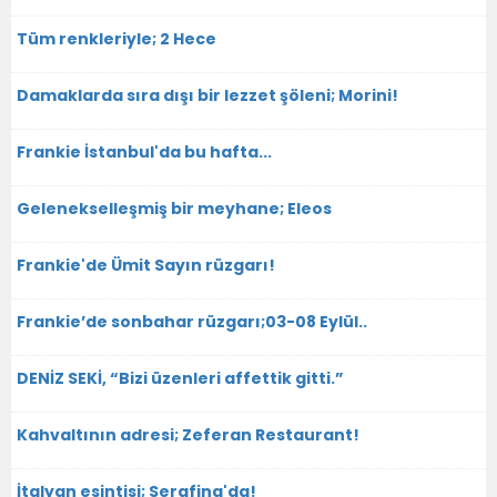
Tüm renkleriyle; 2 Hece
Damaklarda sıra dışı bir lezzet şöleni; Morini!
Frankie İstanbul'da bu hafta...
Gelenekselleşmiş bir meyhane; Eleos
Frankie'de Ümit Sayın rüzgarı!
Frankie’de sonbahar rüzgarı;03-08 Eylül..
DENİZ SEKİ, “Bizi üzenleri affettik gitti.”
Kahvaltının adresi; Zeferan Restaurant!
İtalyan esintisi; Serafina'da!