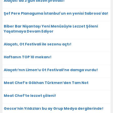
Alaçatı'da 3 gün sezon provası!
Şef Pere Planaguma İstanbul'un en yenisi Sabrosa'da!
Biber Bar Nişantaşı Yeni Menüsüyle Lezzet Şöleni
Yaşatmaya Devam Ediyor
Alaçatı, Ot Festivali ile sezonu açtı!
Haftanın TOP 10 mekanı!
Alaçatı’nın Limon’u Ot Festivali’ne damga vurdu!
Meat Chef’e Gökhan Türkmen’den Tam Not
Meat Chef’te lezzet şöleni!
Gecce’nin Yıldızları bu ay Grup Medya dergilerinde!