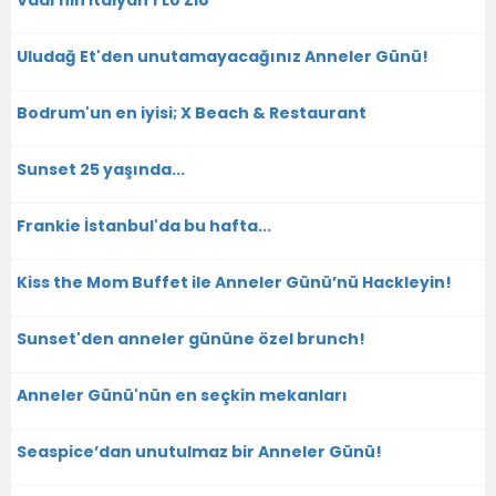
Vadi’nin İtalyan’ı Lo Zio
Uludağ Et'den unutamayacağınız Anneler Günü!
Bodrum'un en iyisi; X Beach & Restaurant
Sunset 25 yaşında...
Frankie İstanbul'da bu hafta...
Kiss the Mom Buffet ile Anneler Günü’nü Hackleyin!
Sunset'den anneler gününe özel brunch!
Anneler Günü'nün en seçkin mekanları
Seaspice’dan unutulmaz bir Anneler Günü!