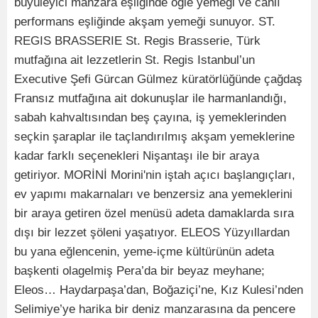
büyüleyici manzara eşliğinde öğle yemeği ve canlı
performans eşliğinde akşam yemeği sunuyor. ST.
REGIS BRASSERIE St. Regis Brasserie, Türk
mutfağına ait lezzetlerin St. Regis Istanbul’un
Executive Şefi Gürcan Gülmez küratörlüğünde çağdaş
Fransız mutfağına ait dokunuşlar ile harmanlandığı,
sabah kahvaltısından beş çayına, iş yemeklerinden
seçkin şaraplar ile taçlandırılmış akşam yemeklerine
kadar farklı seçenekleri Nişantaşı ile bir araya
getiriyor. MORİNİ Morini'nin iştah açıcı başlangıçları,
ev yapımı makarnaları ve benzersiz ana yemeklerini
bir araya getiren özel menüsü adeta damaklarda sıra
dışı bir lezzet şöleni yaşatıyor. ELEOS Yüzyıllardan
bu yana eğlencenin, yeme-içme kültürünün adeta
başkenti olagelmiş Pera’da bir beyaz meyhane;
Eleos… Haydarpaşa’dan, Boğaziçi’ne, Kız Kulesi’nden
Selimiye’ye harika bir deniz manzarasına da pencere