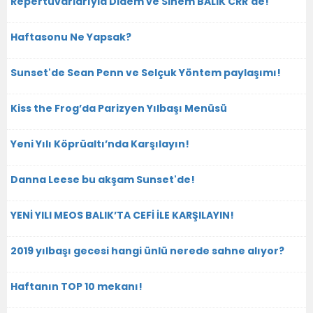
Repertuvarlarıyla Didem ve Sinem BALIK CRR'de!
Haftasonu Ne Yapsak?
Sunset'de Sean Penn ve Selçuk Yöntem paylaşımı!
Kiss the Frog’da Parizyen Yılbaşı Menüsü
Yeni Yılı Köprüaltı’nda Karşılayın!
Danna Leese bu akşam Sunset'de!
YENİ YILI MEOS BALIK’TA CEFİ İLE KARŞILAYIN!
2019 yılbaşı gecesi hangi ünlü nerede sahne alıyor?
Haftanın TOP 10 mekanı!