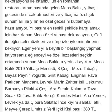
dekorasyonu ile İstanbul’un en romantik
restoranlarının başında gelen Meos Balık, yılbaşı
gecesinde sıcak atmosferi ve yılbaşına özel şık
sunumları ile yılın en özel gecesini kutlamaya
hazırlanıyor. Yılbaşını en renkli şekilde karşılamak
için hazırlanan Meos özel yılbaşı dekorasyonu, Cefi
ile eğlenceli müzikleri ve sürprizleriyle misafirlerini
bekliyor. Eğer yeni yıla keyifli bir başlangıç yapmak
istiyorsanız eğlenceyi ve özel lezzetleri seçkin
ortamında sunan Meos Balık’ta yerinizi ayırtın. Meos
Balık 2019 Yılbaşı Menüsü; 8 Çeşit Meze Tabağı;
Beyaz Peynir Yoğurtlu Girit Kabağı Enginarı Fava
Patlıcan Mancana Levrek Marin Zahter İsli Uskumru
Barbunya Pilaki 4 Çeşit Ara Sıcak; Kalamar Tava
Sıcak Ot Tava Balık Böreği Karides Mantı Ana Yemek;
Levrek ya da Çipura Salata; İnce kıyım salata Tatlı,
Meyve,Çerez Limitsiz Yerli İçki Kişi başı; 380 TL