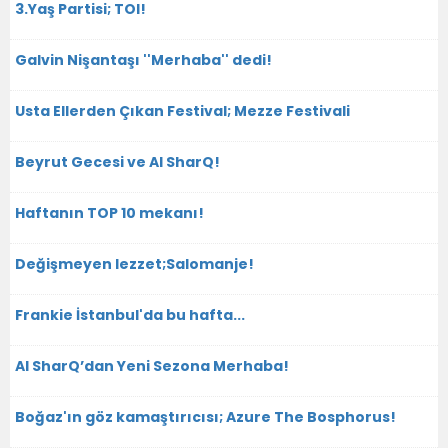
3.Yaş Partisi; TOI!
Galvin Nişantaşı ''Merhaba'' dedi!
Usta Ellerden Çıkan Festival; Mezze Festivali
Beyrut Gecesi ve Al SharQ!
Haftanın TOP 10 mekanı!
Değişmeyen lezzet;Salomanje!
Frankie İstanbul'da bu hafta...
Al SharQ’dan Yeni Sezona Merhaba!
Boğaz'ın göz kamaştırıcısı; Azure The Bosphorus!