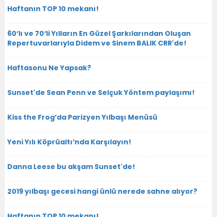
Haftanın TOP 10 mekanı!
60‘lı ve 70‘li Yılların En Güzel Şarkılarından Oluşan
Repertuvarlarıyla Didem ve Sinem BALIK CRR'de!
Haftasonu Ne Yapsak?
Sunset'de Sean Penn ve Selçuk Yöntem paylaşımı!
Kiss the Frog’da Parizyen Yılbaşı Menüsü
Yeni Yılı Köprüaltı’nda Karşılayın!
Danna Leese bu akşam Sunset'de!
2019 yılbaşı gecesi hangi ünlü nerede sahne alıyor?
Haftanın TOP 10 mekanı!