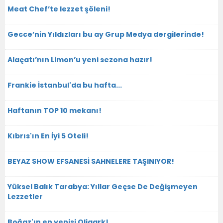
Meat Chef’te lezzet şöleni!
Gecce’nin Yıldızları bu ay Grup Medya dergilerinde!
Alaçatı’nın Limon’u yeni sezona hazır!
Frankie İstanbul'da bu hafta...
Haftanın TOP 10 mekanı!
Kıbrıs'ın En İyi 5 Oteli!
BEYAZ SHOW EFSANESİ SAHNELERE TAŞINIYOR!
Yüksel Balık Tarabya: Yıllar Geçse De Değişmeyen
Lezzetler
Boğaz'ın en yenisi Oligark!