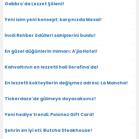
Gabbro'da Lezzet Şöleni!
Yeni isim yeni konsept; karşınızda Mesai!
İncili Rehber ödülleri sahiplerini buldu!
En güzel düğünlerin mimarı; A'jia Hotel!
Kahvaltının en lezzetli hali Serafina'da!
En lezzetli kokteyllerin değişmez adresi; La Mancha!
Tickerdaze'de gülmeye doyacaksınız!
Yeni hediye trendi; Polonez Gift Card!
Şehrin en iyi eti; Butcha Steakhouse!