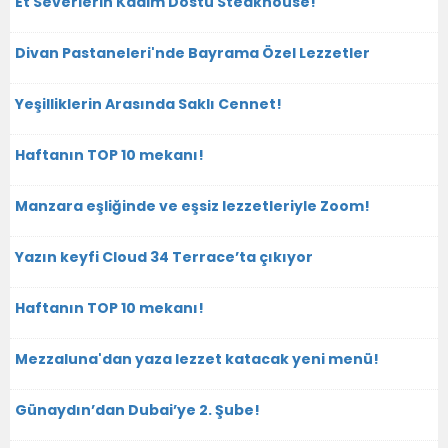
Et Severlerin Kadim Dostu Steakhouse!
Divan Pastaneleri'nde Bayrama Özel Lezzetler
Yeşilliklerin Arasında Saklı Cennet!
Haftanın TOP 10 mekanı!
Manzara eşliğinde ve eşsiz lezzetleriyle Zoom!
Yazın keyfi Cloud 34 Terrace’ta çıkıyor
Haftanın TOP 10 mekanı!
Mezzaluna'dan yaza lezzet katacak yeni menü!
Günaydın’dan Dubai’ye 2. Şube!