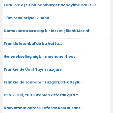
Farklı ve eşsiz bir hamburger deneyimi; Carl's Jr.
Tüm renkleriyle; 2 Hece
Damaklarda sıra dışı bir lezzet şöleni; Morini!
Frankie İstanbul'da bu hafta...
Gelenekselleşmiş bir meyhane; Eleos
Frankie'de Ümit Sayın rüzgarı!
Frankie’de sonbahar rüzgarı;03-08 Eylül..
DENİZ SEKİ, “Bizi üzenleri affettik gitti.”
Kahvaltının adresi; Zeferan Restaurant!