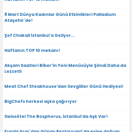
8 Mart Dünya Kadınlar Günü Etkinlikleri Palladium
Ataşehir'de!
Şef Chakall İstanbul'a Geliyor...
Haftanın TOP 10 mekanı!
Akşam Saatleri Biber’in Yeni Menüsüyle Şimdi Daha da
Lezzetli
Meat Chef Steakhouse’dan Sevgililer Günü Hediyesi!
BigChefs herkesi aşka çağırıyor
Swissôtel The Bosphorus, İstanbul’da Aşk Var!
Funda Arar'dan Günay Restaurant'da eşine doğum