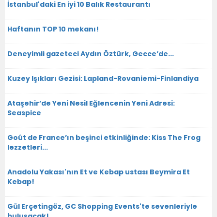
İstanbul'daki En iyi 10 Balık Restaurantı
Haftanın TOP 10 mekanı!
Deneyimli gazeteci Aydın Öztürk, Gecce’de...
Kuzey Işıkları Gezisi: Lapland-Rovaniemi-Finlandiya
Ataşehir’de Yeni Nesil Eğlencenin Yeni Adresi:
Seaspice
Goût de France’ın beşinci etkinliğinde: Kiss The Frog
lezzetleri...
Anadolu Yakası'nın Et ve Kebap ustası Beymira Et
Kebap!
Gül Erçetingöz, GC Shopping Events'te sevenleriyle
buluşacak!