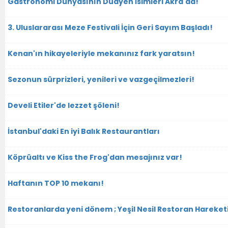
Gastronomi Dünyasının Duayen İsimleri Akra'da!
3. Uluslararası Meze Festivali İçin Geri Sayım Başladı!
Kenan'ın hikayeleriyle mekanınız fark yaratsın!
Sezonun sürprizleri, yenileri ve vazgeçilmezleri!
Develi Etiler'de lezzet şöleni!
İstanbul'daki En iyi Balık Restaurantları
Köprüaltı ve Kiss the Frog'dan mesajınız var!
Haftanın TOP 10 mekanı!
Restoranlarda yeni dönem ; Yeşil Nesil Restoran Hareket