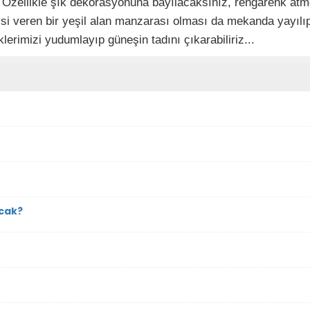
 Özellikle şık dekorasyonuna bayılacaksınız, rengarenk atmo
issi veren bir yeşil alan manzarası olması da mekanda yayılıp
lerimizi yudumlayıp güneşin tadını çıkarabiliriz...
acak?