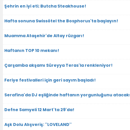
Şehrin en iyi eti; Butcha Steakhouse!
Hafta sonuna Swissôtel the Bosphorus'ta başlayın!
Muamma Ataşehir'de Altay rüzgarı!
Haftanın TOP 10 mekanı!
Çarşamba akşamı Süreyya Teras'la renkleniyor!
Feriye festivalleri için geri sayım başladı!
Serafina'da DJ eşliğinde haftanın yorgunluğunu atacaks
Defne Samyeli 12 Mart'ta 29'da!
Aşk Dolu Alışveriş: ''LOVELAND''