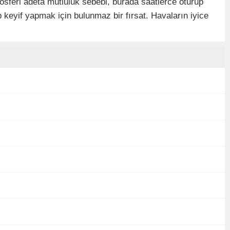
sferi adeta mutluluk sebebi, burada saatlerce oturup
 keyif yapmak için bulunmaz bir fırsat. Havaların iyice