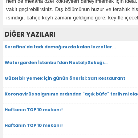
hem de mekana özel kokteylleri deneyimlemek için ideal.
vakit geçirebilirsiniz. Dış bölümünün huzur ve ferahlık h
ısındığı, bahçe keyfi zamanı geldiğine göre, keyifle içecek
DİĞER YAZILARI
Serafina'da tadı damağınızda kalan lezzetler...
Watergarden İstanbul’dan Nostalji Sokağı…
Güzel bir yemek için günün önerisi: Sarı Restaurant
Koronavirüs salgınının ardından "açık büfe" tarih mi ol
Haftanın TOP 10 mekanı!
Haftanın TOP 10 mekanı!