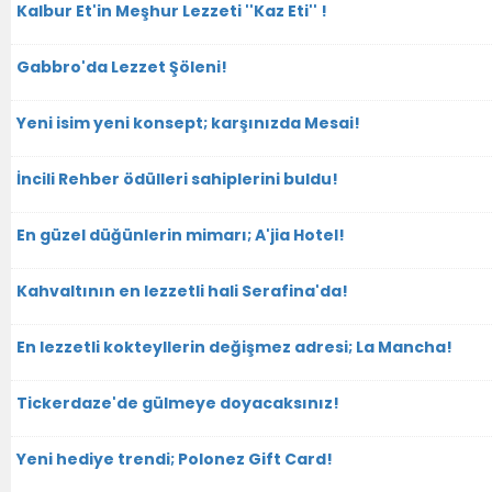
Kalbur Et'in Meşhur Lezzeti ''Kaz Eti'' !
Gabbro'da Lezzet Şöleni!
Yeni isim yeni konsept; karşınızda Mesai!
İncili Rehber ödülleri sahiplerini buldu!
En güzel düğünlerin mimarı; A'jia Hotel!
Kahvaltının en lezzetli hali Serafina'da!
En lezzetli kokteyllerin değişmez adresi; La Mancha!
Tickerdaze'de gülmeye doyacaksınız!
Yeni hediye trendi; Polonez Gift Card!