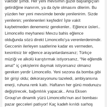
vaktidir şimdi. Her yeni mevsimin güzel başlangıçları
getirdiğine inanırım, ya da öyle olmasını dilerim. Bu
yüzden her yeni mevsimde bende yenilenirim. Sizde
yenilenin; yenilenenleri keşfedin! İşte vakit
kaybetmeden denemeniz gerekenler.. Eğlence üsleri..
Limoncello meyhanesi Mevzu bahis eğlence
olduğunda sözü direkt Limoncello’ya verenlerdenimdir.
Geccenin ilerleyen saatlerine kadar es vermeden,
kesintisiz bir eğlence arayanlardansanız; Türkçe
müziği ve alkolü karıştırmak istiyorsanız, “Ne eğlendik
ama!” iç çekişlerini duymak istiyorsanız olmanız
gereken yerdir Limoncello. Yeni sezona da bomba gibi
bir girişi oldu; dekorasyonunu tazeledi, ambiyansına
enerji, ruhuna renk kattı. Haftanın her günü modunuzu
değiştirecek, bağımlılık yapacak.. Ama Eksen
Group’un dinamik yüzü Limoncello’nun asıl bombası
pazar gecceleri patlıyor! Kaç kadeh kırıldı sarhoş