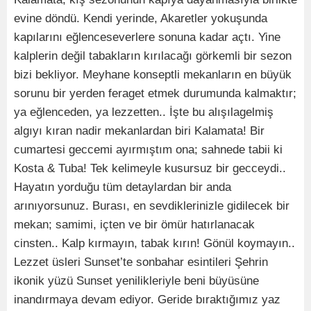
evine döndü. Kendi yerinde, Akaretler yokuşunda
kapılarını eğlenceseverlere sonuna kadar açtı. Yine
kalplerin değil tabakların kırılacağı görkemli bir sezon
bizi bekliyor. Meyhane konseptli mekanların en büyük
sorunu bir yerden feraget etmek durumunda kalmaktır;
ya eğlenceden, ya lezzetten.. İşte bu alışılagelmiş
algıyı kıran nadir mekanlardan biri Kalamata! Bir
cumartesi geccemi ayırmıştım ona; sahnede tabii ki
Kosta & Tuba! Tek kelimeyle kusursuz bir gecceydi..
Hayatın yorduğu tüm detaylardan bir anda
arınıyorsunuz. Burası, en sevdiklerinizle gidilecek bir
mekan; samimi, içten ve bir ömür hatırlanacak
cinsten.. Kalp kırmayın, tabak kırın! Gönül koymayın..
Lezzet üsleri Sunset’te sonbahar esintileri Şehrin
ikonik yüzü Sunset yenilikleriyle beni büyüsüne
inandırmaya devam ediyor. Geride bıraktığımız yaz