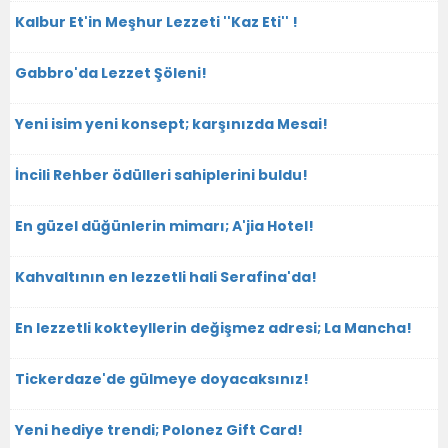
Kalbur Et'in Meşhur Lezzeti ''Kaz Eti'' !
Gabbro'da Lezzet Şöleni!
Yeni isim yeni konsept; karşınızda Mesai!
İncili Rehber ödülleri sahiplerini buldu!
En güzel düğünlerin mimarı; A'jia Hotel!
Kahvaltının en lezzetli hali Serafina'da!
En lezzetli kokteyllerin değişmez adresi; La Mancha!
Tickerdaze'de gülmeye doyacaksınız!
Yeni hediye trendi; Polonez Gift Card!