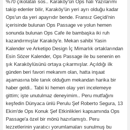
%70 çikolatalı sos.. Karaköy'ün Ops hali Yazılarımı
takip edenler bilir, Karaköy'ün yeri ayrı olduğu kadar
Ops'un da yeri apayrıdır bende. Fransız Geçidi'nin
içerisinde bulunan Ops Passage ve yolun hemen
sonunda bulunan Ops Cafe ile bambaşka iki ruh
kazandırmışlar Karaköy'e. Mekan sahibi Yasin
Kalender ve Arketipo Design İç Mimarlık ortaklarından
Esin Sözer Kalender, Ops Passage ile bu senenin en
şık Karaköylüsünü ortaya çıkarmışlar. Açıldığı ilk
günden beri favori mekanım olan, hatta inşaat
aşamasına bile tanık olduğum mekandan harika bir
haber geldi.. Tabii ki hemen olay yeri incelemeye
gittim; işte unutulmaz deneyimim.. Peru mutfağını
keşfedin Dünyaca ünlü Perulu Şef Roberto Segura, 13
Ekim'de Ops Konuk Şef Etkinlikleri kapsamında Ops
Passage'a özel bir mönü hazırlamıştı. Peru
lezzetlerinin yaratıcı yorumlamaları sunulmuş bu