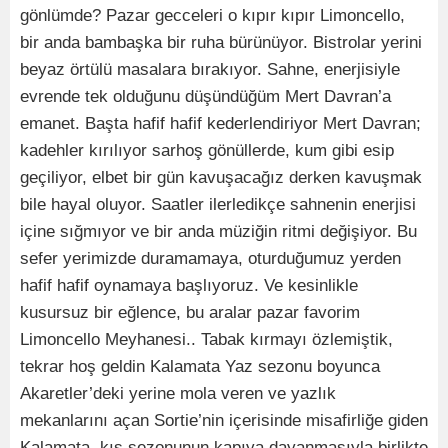
gönlümde? Pazar gecceleri o kıpır kıpır Limoncello,
bir anda bambaşka bir ruha bürünüyor. Bistrolar yerini
beyaz örtülü masalara bırakıyor. Sahne, enerjisiyle
evrende tek olduğunu düşündüğüm Mert Davran’a
emanet. Başta hafif hafif kederlendiriyor Mert Davran;
kadehler kırılıyor sarhoş gönüllerde, kum gibi esip
geçiliyor, elbet bir gün kavuşacağız derken kavuşmak
bile hayal oluyor. Saatler ilerledikçe sahnenin enerjisi
içine sığmıyor ve bir anda müziğin ritmi değişiyor. Bu
sefer yerimizde duramamaya, oturduğumuz yerden
hafif hafif oynamaya başlıyoruz. Ve kesinlikle
kusursuz bir eğlence, bu aralar pazar favorim
Limoncello Meyhanesi.. Tabak kırmayı özlemiştik,
tekrar hoş geldin Kalamata Yaz sezonu boyunca
Akaretler’deki yerine mola veren ve yazlık
mekanlarını açan Sortie’nin içerisinde misafirliğe giden
Kalamata, kış sezonunun kapıya dayanmasıyla birlikte