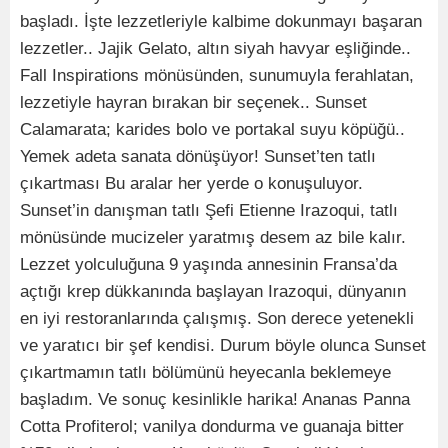
başladı. İşte lezzetleriyle kalbime dokunmayı başaran
lezzetler.. Jajik Gelato, altın siyah havyar eşliğinde..
Fall Inspirations mönüsünden, sunumuyla ferahlatan,
lezzetiyle hayran bırakan bir seçenek.. Sunset
Calamarata; karides bolo ve portakal suyu köpüğü..
Yemek adeta sanata dönüşüyor! Sunset’ten tatlı
çıkartması Bu aralar her yerde o konuşuluyor.
Sunset’in danışman tatlı Şefi Etienne Irazoqui, tatlı
mönüsünde mucizeler yaratmış desem az bile kalır.
Lezzet yolculuğuna 9 yaşında annesinin Fransa’da
açtığı krep dükkanında başlayan Irazoqui, dünyanın
en iyi restoranlarında çalışmış. Son derece yetenekli
ve yaratıcı bir şef kendisi. Durum böyle olunca Sunset
çıkartmamın tatlı bölümünü heyecanla beklemeye
başladım. Ve sonuç kesinlikle harika! Ananas Panna
Cotta Profiterol; vanilya dondurma ve guanaja bitter