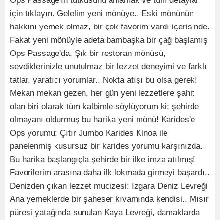
Ops Passage'ın tutkusunu anlamak ve tüm detaylar
için tıklayın. Gelelim yeni mönüye.. Eski mönünün
hakkını yemek olmaz, bir çok favorim vardı içerisinde.
Fakat yeni mönüyle adeta bambaşka bir çağ başlamış
Ops Passage'da. Şık bir restoran mönüsü,
sevdiklerinizle unutulmaz bir lezzet deneyimi ve farklı
tatlar, yaratıcı yorumlar.. Nokta atışı bu olsa gerek!
Mekan mekan gezen, her gün yeni lezzetlere şahit
olan biri olarak tüm kalbimle söylüyorum ki; şehirde
olmayanı oldurmuş bu harika yeni mönü! Karides'e
Ops yorumu: Çıtır Jumbo Karides Kinoa ile
panelenmiş kusursuz bir karides yorumu karşınızda.
Bu harika başlangıçla şehirde bir ilke imza atılmış!
Favorilerim arasına daha ilk lokmada girmeyi başardı..
Denizden çıkan lezzet mucizesi: Izgara Deniz Levreği
Ana yemeklerde bir şaheser kıvamında kendisi.. Mısır
püresi yatağında sunulan Kaya Levreği, damaklarda