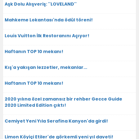
Aşk Dolu Alışveriş: ''LOVELAND''
Mahkeme Lokantası'nda ödül töreni!
Louis Vuitton İlk Restoranını Açıyor!
Haftanın TOP 10 mekanı!
Kış'a yakışan lezzetler, mekanlar...
Haftanın TOP 10 mekanı!
2020 yılına özel zamansız bir rehber Gecce Guide
2020 Limited Edition çıktı!
Cemiyet Yeni Yıla Serafina Kanyon'da girdi!
Limon Köyiçi Etiler'de görkemli yeni yıl daveti!