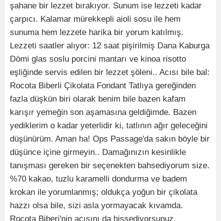
şahane bir lezzet bırakıyor. Sunum ise lezzeti kadar
çarpıcı. Kalamar mürekkepli aioli sosu ile hem
sunuma hem lezzete harika bir yorum katılmış.
Lezzeti saatler alıyor: 12 saat pişirilmiş Dana Kaburga
Dömi glas soslu porcini mantarı ve kinoa risotto
eşliğinde servis edilen bir lezzet şöleni.. Acısı bile bal:
Rocota Biberli Çikolata Fondant Tatlıya gereğinden
fazla düşkün biri olarak benim bile bazen kafam
karışır yemeğin son aşamasına geldiğimde. Bazen
yediklerim o kadar yeterlidir ki, tatlının ağır geleceğini
düşünürüm. Aman ha! Ops Passage'da sakın böyle bir
düşünce içine girmeyin.. Damağınızın kesinlikle
tanışması gereken bir seçenekten bahsediyorum size.
%70 kakao, tuzlu karamelli dondurma ve badem
krokan ile yorumlanmış; oldukça yoğun bir çikolata
hazzı olsa bile, sizi asla yormayacak kıvamda.
Rocota Biberi'nin acısını da hissediyorsunuz,