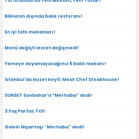
Toı İstanbul'da Yeni Mevsim, Yeni Tatlar!
Bilinenin dışında balık restoranı!
En iyi tatlı mekanları!
Menü değişti lezzet değişmedi!
Yemeye doyamayacağınız 6 balık mekanı!
İstanbul'da lezzet keyfi; Meat Chef Steakhouse!
SUNSET Sonbahar’a “Merhaba” dedi!
3.Yaş Partisi; TOI!
Galvin Nişantaşı ''Merhaba'' dedi!