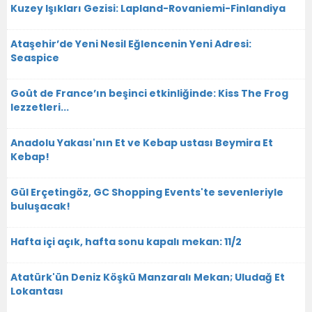
Kuzey Işıkları Gezisi: Lapland-Rovaniemi-Finlandiya
Ataşehir’de Yeni Nesil Eğlencenin Yeni Adresi:
Seaspice
Goût de France’ın beşinci etkinliğinde: Kiss The Frog
lezzetleri...
Anadolu Yakası'nın Et ve Kebap ustası Beymira Et
Kebap!
Gül Erçetingöz, GC Shopping Events'te sevenleriyle
buluşacak!
Hafta içi açık, hafta sonu kapalı mekan: 11/2
Atatürk'ün Deniz Köşkü Manzaralı Mekan; Uludağ Et
Lokantası