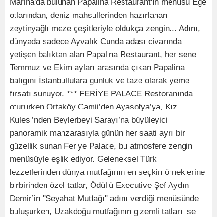
Marina'da bulunan Papalina Restaurant'ın menüsü Ege
otlarından, deniz mahsullerinden hazırlanan
zeytinyağlı meze çeşitleriyle oldukça zengin... Adını,
dünyada sadece Ayvalık Cunda adası civarında
yetişen balıktan alan Papalina Restaurant, her sene
Temmuz ve Ekim ayları arasında çıkan Papalina
balığını İstanbullulara günlük ve taze olarak yeme
fırsatı sunuyor. *** FERİYE PALACE Restoranında
otururken Ortaköy Camii’den Ayasofya’ya, Kız
Kulesi’nden Beylerbeyi Sarayı’na büyüleyici
panoramik manzarasıyla günün her saati ayrı bir
güzellik sunan Feriye Palace, bu atmosfere zengin
menüsüyle eşlik ediyor. Geleneksel Türk
lezzetlerinden dünya mutfağının en seçkin örneklerine
birbirinden özel tatlar, Ödüllü Executive Şef Aydın
Demir’in "Seyahat Mutfağı" adını verdiği menüsünde
buluşurken, Uzakdoğu mutfağının gizemli tatları ise