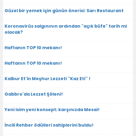
Güzel bir yemek için günün önerisi: Sarı Restaurant
Koronavirüs salgınının ardından "açık büfe" tarih mi
olacak?
Haftanın TOP 10 mekanı!
Haftanın TOP 10 mekanı!
Kalbur Et'in Meşhur Lezzeti ''Kaz Eti'' !
Gabbro'da Lezzet Şöleni!
Yeni isim yeni konsept; karşınızda Mesai!
İncili Rehber ödülleri sahiplerini buldu!