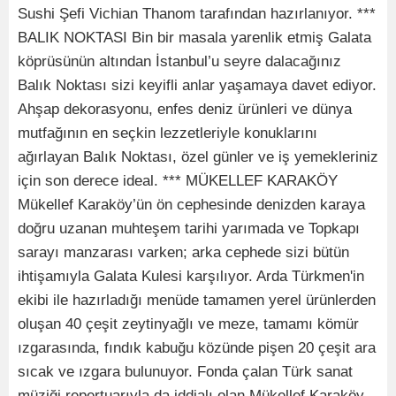
Sushi Şefi Vichian Thanom tarafından hazırlanıyor. ***
BALIK NOKTASI Bin bir masala yarenlik etmiş Galata
köprüsünün altından İstanbul’u seyre dalacağınız
Balık Noktası sizi keyifli anlar yaşamaya davet ediyor.
Ahşap dekorasyonu, enfes deniz ürünleri ve dünya
mutfağının en seçkin lezzetleriyle konuklarını
ağırlayan Balık Noktası, özel günler ve iş yemekleriniz
için son derece ideal. *** MÜKELLEF KARAKÖY
Mükellef Karaköy’ün ön cephesinde denizden karaya
doğru uzanan muhteşem tarihi yarımada ve Topkapı
sarayı manzarası varken; arka cephede sizi bütün
ihtişamıyla Galata Kulesi karşılıyor. Arda Türkmen'in
ekibi ile hazırladığı menüde tamamen yerel ürünlerden
oluşan 40 çeşit zeytinyağlı ve meze, tamamı kömür
ızgarasında, fındık kabuğu közünde pişen 20 çeşit ara
sıcak ve ızgara bulunuyor. Fonda çalan Türk sanat
müziği repertuarıyla da iddialı olan Mükellef Karaköy