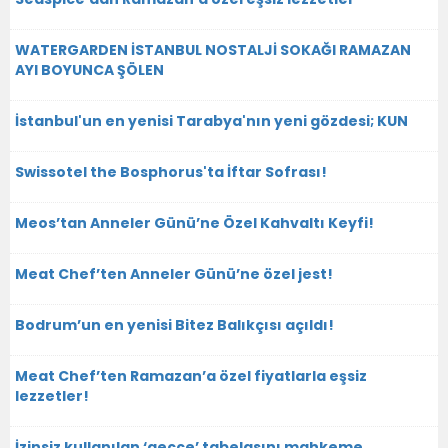
WATERGARDEN İSTANBUL NOSTALJİ SOKAĞI RAMAZAN
AYI BOYUNCA ŞÖLEN
İstanbul'un en yenisi Tarabya'nın yeni gözdesi; KUN
Swissotel the Bosphorus'ta İftar Sofrası!
Meos’tan Anneler Günü’ne Özel Kahvaltı Keyfi!
Meat Chef’ten Anneler Günü’ne özel jest!
Bodrum’un en yenisi Bitez Balıkçısı açıldı!
Meat Chef’ten Ramazan’a özel fiyatlarla eşsiz
lezzetler!
İzinsiz kullanılan ‘gecce’ tabelasını mahkeme