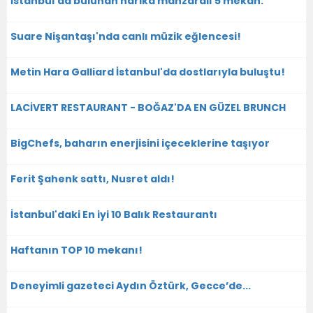
İstanbul'da bulunan harika manzaralı 5 mekan:
Suare Nişantaşı'nda canlı müzik eğlencesi!
Metin Hara Galliard İstanbul'da dostlarıyla buluştu!
LACİVERT RESTAURANT - BOĞAZ'DA EN GÜZEL BRUNCH
BigChefs, baharın enerjisini içeceklerine taşıyor
Ferit Şahenk sattı, Nusret aldı!
İstanbul'daki En iyi 10 Balık Restaurantı
Haftanın TOP 10 mekanı!
Deneyimli gazeteci Aydın Öztürk, Gecce’de...