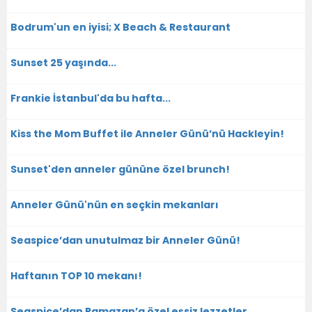
Bodrum'un en iyisi; X Beach & Restaurant
Sunset 25 yaşında...
Frankie İstanbul'da bu hafta...
Kiss the Mom Buffet ile Anneler Günü’nü Hackleyin!
Sunset'den anneler gününe özel brunch!
Anneler Günü'nün en seçkin mekanları
Seaspice’dan unutulmaz bir Anneler Günü!
Haftanın TOP 10 mekanı!
Seaspice’dan Ramazan’a özel eşsiz lezzetler