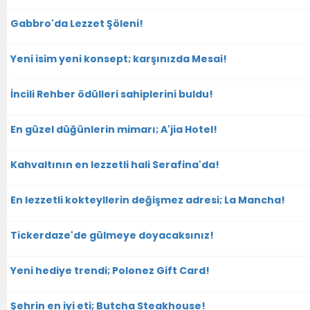
Gabbro'da Lezzet Şöleni!
Yeni isim yeni konsept; karşınızda Mesai!
İncili Rehber ödülleri sahiplerini buldu!
En güzel düğünlerin mimarı; A'jia Hotel!
Kahvaltının en lezzetli hali Serafina'da!
En lezzetli kokteyllerin değişmez adresi; La Mancha!
Tickerdaze'de gülmeye doyacaksınız!
Yeni hediye trendi; Polonez Gift Card!
Şehrin en iyi eti; Butcha Steakhouse!