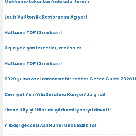
Mahkeme Lokantası'nda ödül töreni!
Louis Vuitton İlk Restoranını Açıyor!
Haftanın TOP 10 mekanı!
Kış'a yakışan lezzetler, mekanlar...
Haftanın TOP 10 mekanı!
2020 yılına özel zamansız bir rehber Gecce Guide 2020 Li
Cemiyet Yeni Yıla Serafina Kanyon'da girdi!
Limon Köyiçi Etiler'de görkemli yeni yıl daveti!
Yılbaşı geccesi Aslı Hunel Meos Balık'ta!