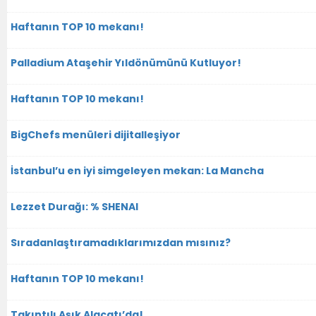
Haftanın TOP 10 mekanı!
Palladium Ataşehir Yıldönümünü Kutluyor!
Haftanın TOP 10 mekanı!
BigChefs menüleri dijitalleşiyor
İstanbul’u en iyi simgeleyen mekan: La Mancha
Lezzet Durağı: % SHENAI
Sıradanlaştıramadıklarımızdan mısınız?
Haftanın TOP 10 mekanı!
Takıntılı Aşık Alaçatı’da!