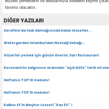
lezzetli yemeklerin ve dostlarınızla sohbetin keyfini çıka
favorisi olacaktır.
DİĞER YAZILARI
Serafina'da tadı damağınızda kalan lezzetler...
Watergarden İstanbul’dan Nostalji Sokağı…
Güzel bir yemek için günün önerisi: Sarı Restaurant
Koronavirüs salgınının ardından "açık büfe" tarih mi ol
Haftanın TOP 10 mekanı!
Haftanın TOP 10 mekanı!
Kalbur Et'in Meşhur Lezzeti ''Kaz Eti'' !