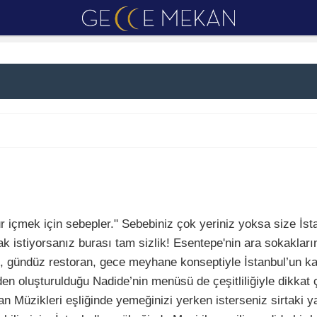
r içmek için sebepler." Sebebiniz çok yeriniz yoksa size İst
 istiyorsanız burası tam sizlik! Esentepe'nin ara sokakları
, gündüz restoran, gece meyhane konseptiyle İstanbul’un k
en oluşturulduğu Nadide’nin menüsü de çeşitliliğiyle dikkat ç
n Müzikleri eşliğinde yemeğinizi yerken isterseniz sirtaki ya