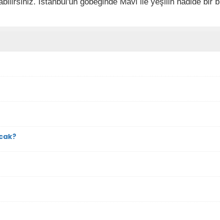
rabilirsiniz. İstanbul'un göbeğinde Mavi ile yeşilin nadide b
acak?