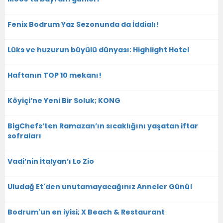
Fenix Bodrum Yaz Sezonunda da İddialı!
Lüks ve huzurun büyülü dünyası: Highlight Hotel
Haftanın TOP 10 mekanı!
Köyiçi’ne Yeni Bir Soluk; KONG
BigChefs’ten Ramazan’ın sıcaklığını yaşatan iftar
sofraları
Vadi’nin İtalyan’ı Lo Zio
Uludağ Et'den unutamayacağınız Anneler Günü!
Bodrum'un en iyisi; X Beach & Restaurant