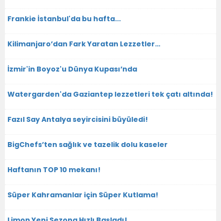
Frankie İstanbul'da bu hafta...
Kilimanjaro’dan Fark Yaratan Lezzetler…
İzmir'in Boyoz'u Dünya Kupası’nda
Watergarden'da Gaziantep lezzetleri tek çatı altında!
Fazıl Say Antalya seyircisini büyüledi!
BigChefs’ten sağlık ve tazelik dolu kaseler
Haftanın TOP 10 mekanı!
Süper Kahramanlar için Süper Kutlama!
Limon Yeni Sezona Hızlı Başladı!