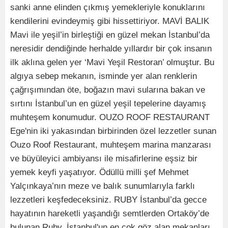
sanki anne elinden çıkmış yemekleriyle konuklarını
kendilerini evindeymiş gibi hissettiriyor. MAVİ BALIK
Mavi ile yeşil’in birleştiği en güzel mekan İstanbul’da
neresidir dendiğinde herhalde yıllardır bir çok insanın
ilk aklına gelen yer ‘Mavi Yeşil Restoran’ olmuştur. Bu
algıya sebep mekanın, isminde yer alan renklerin
çağrışımından öte, boğazın mavi sularına bakan ve
sırtını İstanbul’un en güzel yeşil tepelerine dayamış
muhteşem konumudur. OUZO ROOF RESTAURANT
Ege'nin iki yakasından birbirinden özel lezzetler sunan
Ouzo Roof Restaurant, muhteşem marina manzarası
ve büyüleyici ambiyansı ile misafirlerine eşsiz bir
yemek keyfi yaşatıyor. Ödüllü milli şef Mehmet
Yalçınkaya’nın meze ve balık sunumlarıyla farklı
lezzetleri keşfedeceksiniz. RUBY İstanbul’da gecce
hayatının hareketli yaşandığı semtlerden Ortaköy’de
bulunan Ruby, İstanbul'un en çok göz alan mekanları