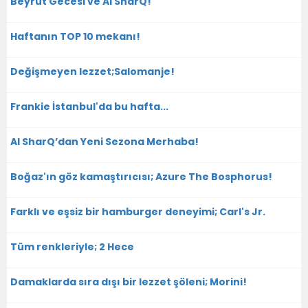
Beyrut Gecesi ve Al SharQ!
Haftanın TOP 10 mekanı!
Değişmeyen lezzet;Salomanje!
Frankie İstanbul'da bu hafta...
Al SharQ’dan Yeni Sezona Merhaba!
Boğaz'ın göz kamaştırıcısı; Azure The Bosphorus!
Farklı ve eşsiz bir hamburger deneyimi; Carl's Jr.
Tüm renkleriyle; 2 Hece
Damaklarda sıra dışı bir lezzet şöleni; Morini!