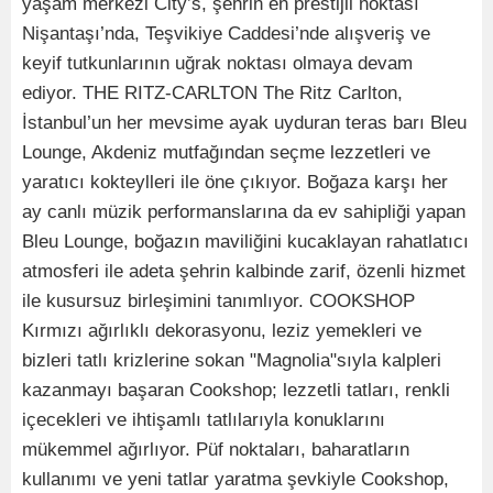
yaşam merkezi City’s, şehrin en prestijli noktası
Nişantaşı’nda, Teşvikiye Caddesi’nde alışveriş ve
keyif tutkunlarının uğrak noktası olmaya devam
ediyor. THE RITZ-CARLTON The Ritz Carlton,
İstanbul’un her mevsime ayak uyduran teras barı Bleu
Lounge, Akdeniz mutfağından seçme lezzetleri ve
yaratıcı kokteylleri ile öne çıkıyor. Boğaza karşı her
ay canlı müzik performanslarına da ev sahipliği yapan
Bleu Lounge, boğazın maviliğini kucaklayan rahatlatıcı
atmosferi ile adeta şehrin kalbinde zarif, özenli hizmet
ile kusursuz birleşimini tanımlıyor. COOKSHOP
Kırmızı ağırlıklı dekorasyonu, leziz yemekleri ve
bizleri tatlı krizlerine sokan "Magnolia"sıyla kalpleri
kazanmayı başaran Cookshop; lezzetli tatları, renkli
içecekleri ve ihtişamlı tatlılarıyla konuklarını
mükemmel ağırlıyor. Püf noktaları, baharatların
kullanımı ve yeni tatlar yaratma şevkiyle Cookshop,