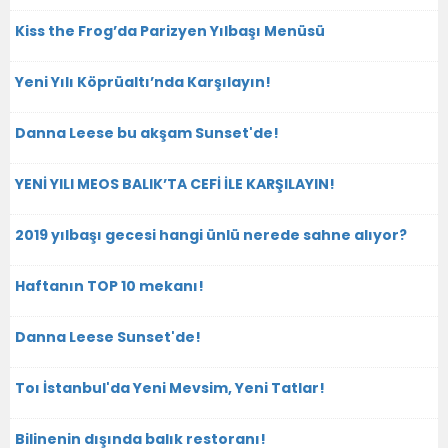
Kiss the Frog’da Parizyen Yılbaşı Menüsü
Yeni Yılı Köprüaltı’nda Karşılayın!
Danna Leese bu akşam Sunset'de!
YENİ YILI MEOS BALIK’TA CEFİ İLE KARŞILAYIN!
2019 yılbaşı gecesi hangi ünlü nerede sahne alıyor?
Haftanın TOP 10 mekanı!
Danna Leese Sunset'de!
Toı İstanbul'da Yeni Mevsim, Yeni Tatlar!
Bilinenin dışında balık restoranı!