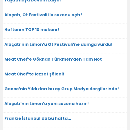
Yaşatmaya Devam Ediyor
Alaçatı, Ot Festivali ile sezonu açtı!
Haftanın TOP 10 mekanı!
Alaçatı’nın Limon’u Ot Festivali’ne damga vurdu!
Meat Chef’e Gökhan Türkmen’den Tam Not
Meat Chef’te lezzet şöleni!
Gecce’nin Yıldızları bu ay Grup Medya dergilerinde!
Alaçatı’nın Limon’u yeni sezona hazır!
Frankie İstanbul'da bu hafta...