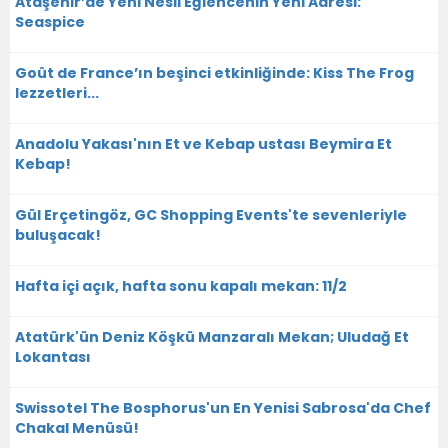
Ataşehir’de Yeni Nesil Eğlencenin Yeni Adresi:
Seaspice
Goût de France’ın beşinci etkinliğinde: Kiss The Frog
lezzetleri...
Anadolu Yakası'nın Et ve Kebap ustası Beymira Et
Kebap!
Gül Erçetingöz, GC Shopping Events'te sevenleriyle
buluşacak!
Hafta içi açık, hafta sonu kapalı mekan: 11/2
Atatürk'ün Deniz Köşkü Manzaralı Mekan; Uludağ Et
Lokantası
Swissotel The Bosphorus'un En Yenisi Sabrosa'da Chef
Chakal Menüsü!