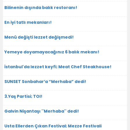
Bilinenin dışında balık restoranı!
En iyi tatlı mekanları!
Menü değişti lezzet değişmedi!
Yemeye doyamayacağınız 6 balık mekanı!
İstanbul'da lezzet keyfi; Meat Chef Steakhouse!
SUNSET Sonbahar’a “Merhaba” dedi!
3.Yaş Partisi; TOI!
Galvin Nişantaşı ''Merhaba'' dedi!
Usta Ellerden Çıkan Festival; Mezze Festivali