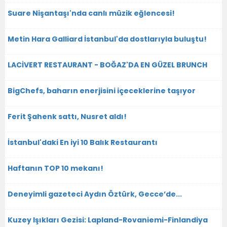
Suare Nişantaşı'nda canlı müzik eğlencesi!
Metin Hara Galliard İstanbul'da dostlarıyla buluştu!
LACİVERT RESTAURANT - BOĞAZ'DA EN GÜZEL BRUNCH
BigChefs, baharın enerjisini içeceklerine taşıyor
Ferit Şahenk sattı, Nusret aldı!
İstanbul'daki En iyi 10 Balık Restaurantı
Haftanın TOP 10 mekanı!
Deneyimli gazeteci Aydın Öztürk, Gecce’de...
Kuzey Işıkları Gezisi: Lapland-Rovaniemi-Finlandiya