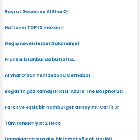
Beyrut Gecesi ve Al SharQ!
Haftanın TOP 10 mekanı!
Değişmeyen lezzet;Salomanje!
Frankie İstanbul'da bu hafta...
Al SharQ’dan Yeni Sezona Merhaba!
Boğaz'ın göz kamaştırıcısı; Azure The Bosphorus!
Farklı ve eşsiz bir hamburger deneyimi; Carl's Jr.
Tüm renkleriyle; 2 Hece
Damaklarda sıra dışı bir lezzet şöleni; Morini!