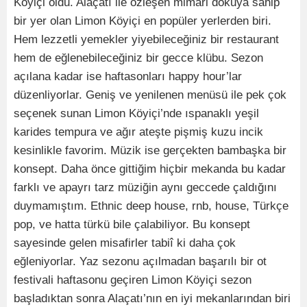
Köyiçi oldu. Alaçatı ile özleşen mimari dokuya sahip
bir yer olan Limon Köyiçi en popüler yerlerden biri.
Hem lezzetli yemekler yiyebileceğiniz bir restaurant
hem de eğlenebileceğiniz bir gecce klübu. Sezon
açılana kadar ise haftasonları happy hour’lar
düzenliyorlar. Geniş ve yenilenen menüsü ile pek çok
seçenek sunan Limon Köyiçi’nde ıspanaklı yeşil
karides tempura ve ağır ateşte pişmiş kuzu incik
kesinlikle favorim. Müzik ise gerçekten bambaşka bir
konsept. Daha önce gittiğim hiçbir mekanda bu kadar
farklı ve apayrı tarz müziğin aynı geccede çaldığını
duymamıştım. Ethnic deep house, rnb, house, Türkçe
pop, ve hatta türkü bile çalabiliyor. Bu konsept
sayesinde gelen misafirler tabiî ki daha çok
eğleniyorlar. Yaz sezonu açılmadan başarılı bir ot
festivali haftasonu geçiren Limon Köyiçi sezon
başladıktan sonra Alaçatı’nın en iyi mekanlarından biri