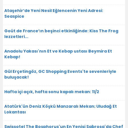
Ataşehir’de Yeni Nesil Eğlencenin Yeni Adresi:
Seaspice
Goût de France’ın beşinci etkinliğinde: Kiss The Frog
lezzetleri...
Anadolu Yakası'nın Et ve Kebap ustası Beymira Et
Kebap!
Gül Erçetingöz, GC Shopping Events'te sevenleriyle
buluşacak!
Hafta içi açık, hafta sonu kapalı mekan: 11/2
Atatürk'ün Deniz Köşkü Manzaralı Mekan; Uludağ Et
Lokantası
Swissotel The Bosphorus'un En Yenisi Sabrosa'da Chef