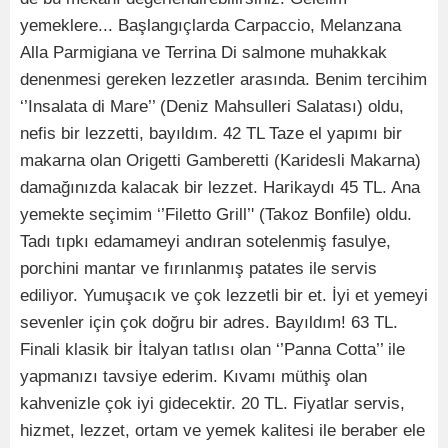
yemeklere... Başlangıçlarda Carpaccio, Melanzana
Alla Parmigiana ve Terrina Di salmone muhakkak
denenmesi gereken lezzetler arasında. Benim tercihim
‘’Insalata di Mare’’ (Deniz Mahsulleri Salatası) oldu,
nefis bir lezzetti, bayıldım. 42 TL Taze el yapımı bir
makarna olan Origetti Gamberetti (Karidesli Makarna)
damağınızda kalacak bir lezzet. Harikaydı 45 TL. Ana
yemekte seçimim ‘’Filetto Grill’' (Takoz Bonfile) oldu.
Tadı tıpkı edamameyi andıran sotelenmiş fasulye,
porchini mantar ve fırınlanmış patates ile servis
ediliyor. Yumuşacık ve çok lezzetli bir et. İyi et yemeyi
sevenler için çok doğru bir adres. Bayıldım! 63 TL.
Finali klasik bir İtalyan tatlısı olan ‘’Panna Cotta’’ ile
yapmanızı tavsiye ederim. Kıvamı müthiş olan
kahvenizle çok iyi gidecektir. 20 TL. Fiyatlar servis,
hizmet, lezzet, ortam ve yemek kalitesi ile beraber ele