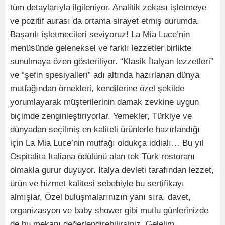
tüm detaylarıyla ilgileniyor. Analitik zekası işletmeye
ve pozitif aurası da ortama sirayet etmiş durumda.
Başarılı işletmecileri seviyoruz! La Mia Luce’nin
menüsünde geleneksel ve farklı lezzetler birlikte
sunulmaya özen gösteriliyor. “Klasik İtalyan lezzetleri”
ve “şefin spesiyalleri” adı altında hazırlanan dünya
mutfağından örnekleri, kendilerine özel şekilde
yorumlayarak müşterilerinin damak zevkine uygun
biçimde zenginleştiriyorlar. Yemekler, Türkiye ve
dünyadan seçilmiş en kaliteli ürünlerle hazırlandığı
için La Mia Luce’nin mutfağı oldukça iddialı… Bu yıl
Ospitalita Italiana ödülünü alan tek Türk restoranı
olmakla gurur duyuyor. Italya devleti tarafından lezzet,
ürün ve hizmet kalitesi sebebiyle bu sertifikayı
almışlar. Özel buluşmalarınızın yanı sıra, davet,
organizasyon ve baby shower gibi mutlu günlerinizde
de bu mekanı değerlendirebilirsiniz. Gelelim