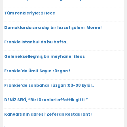
Tüm renkleriyle; 2 Hece
Damaklarda sıra dışı bir lezzet şöleni; Morini!
Frankie İstanbul'da bu hafta...
Gelenekselleşmiş bir meyhane; Eleos
Frankie'de Ümit Sayın rüzgarı!
Frankie’de sonbahar rüzgarı;03-08 Eylül..
DENİZ SEKİ, “Bizi üzenleri affettik gitti.”
Kahvaltının adresi; Zeferan Restaurant!