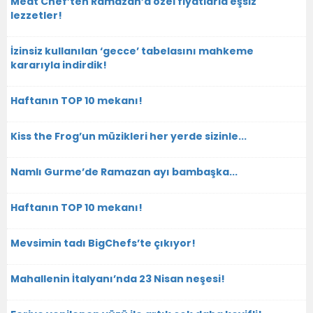
Meat Chef’ten Ramazan’a özel fiyatlarla eşsiz
lezzetler!
İzinsiz kullanılan ‘gecce’ tabelasını mahkeme
kararıyla indirdik!
Haftanın TOP 10 mekanı!
Kiss the Frog’un müzikleri her yerde sizinle...
Namlı Gurme’de Ramazan ayı bambaşka...
Haftanın TOP 10 mekanı!
Mevsimin tadı BigChefs’te çıkıyor!
Mahallenin İtalyanı’nda 23 Nisan neşesi!