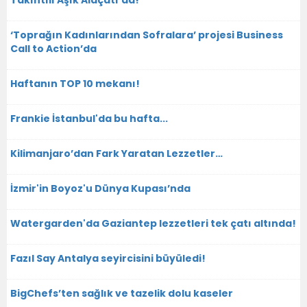
Takıntılı Aşık Alaçatı’da!
‘Toprağın Kadınlarından Sofralara’ projesi Business
Call to Action’da
Haftanın TOP 10 mekanı!
Frankie İstanbul'da bu hafta...
Kilimanjaro’dan Fark Yaratan Lezzetler…
İzmir'in Boyoz'u Dünya Kupası’nda
Watergarden'da Gaziantep lezzetleri tek çatı altında!
Fazıl Say Antalya seyircisini büyüledi!
BigChefs’ten sağlık ve tazelik dolu kaseler