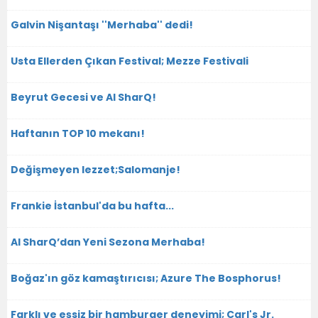
Galvin Nişantaşı ''Merhaba'' dedi!
Usta Ellerden Çıkan Festival; Mezze Festivali
Beyrut Gecesi ve Al SharQ!
Haftanın TOP 10 mekanı!
Değişmeyen lezzet;Salomanje!
Frankie İstanbul'da bu hafta...
Al SharQ’dan Yeni Sezona Merhaba!
Boğaz'ın göz kamaştırıcısı; Azure The Bosphorus!
Farklı ve eşsiz bir hamburger deneyimi; Carl's Jr.