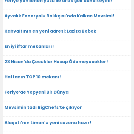
Feriye yenilenen yüzü ile artık çok daha keyifli!
Ayvalık Feneryolu Balıkçısı'nda Kalkan Mevsimi!
Kahvaltının en yeni adresi: Laziza Bebek
En iyi iftar mekanları!
23 Nisan’da Çocuklar Hesap Ödemeyecekler!
Haftanın TOP 10 mekanı!
Feriye’de Yepyeni Bir Dünya
Mevsimin tadı BigChefs’te çıkıyor
Alaçatı'nın Limon'u yeni sezona hazır!