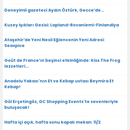
Deneyimli gazeteci Aydın Öztürk, Gecce’de...
Kuzey Işıkları Gezisi: Lapland-Rovaniemi-Finlandiya
Ataşehir’de Yeni Nesil Eğlencenin Yeni Adresi:
Seaspice
Goût de France’ın beşinci etkinliğinde: Kiss The Frog
lezzetleri...
Anadolu Yakası'nın Et ve Kebap ustası Beymira Et
Kebap!
Gül Erçetingöz, GC Shopping Events'te sevenleriyle
buluşacak!
Hafta içi açık, hafta sonu kapalı mekan: 11/2