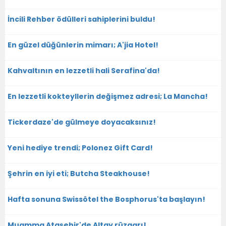
İncili Rehber ödülleri sahiplerini buldu!
En güzel düğünlerin mimarı; A'jia Hotel!
Kahvaltının en lezzetli hali Serafina'da!
En lezzetli kokteyllerin değişmez adresi; La Mancha!
Tickerdaze'de gülmeye doyacaksınız!
Yeni hediye trendi; Polonez Gift Card!
Şehrin en iyi eti; Butcha Steakhouse!
Hafta sonuna Swissôtel the Bosphorus'ta başlayın!
Muamma Ataşehir'de Altay rüzgarı!