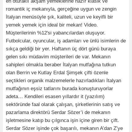
en oturaklı akşam yemeklerine hazır klasik ve
romantik iç mekanıyla, gerçeğine uygun ve zengin
İtalyan menüsüyle şık, kaliteli, uzun ve keyifli bir
yemek yemek için ideal bir mekan! Video.
Müşterilerinin %12'si yabancılardan oluşuyor.
Futbolcular, oyuncular, iş adamları ve ünlü isimlerin de
sıkça geldiği bir yer. Haftanın üç dört günü buraya
gelen sıkı müdavim müşterileri de var. Mekanın
sahipleri olmakla beraber İtalyan mutfağına tutkun
olan Berrin ve Kutlay Erdal Şimşek çifti özenle
seçtikleri organik malzemelerle hazırladıkları İtalyan
mutfağının eşsiz tatlarını burada konuşturuyorlar
adeta… Kendileri esasen yıllardır it (yazılım)
sektöründe faal olarak çalışan, şirketlerinin satış ve
pazarlama direktörü Serdar Sözer’i de mekanın
işletmesine katıp bu çılgınca işin içine giren bir çift.
Serdar Sözer işinde çok başarılı, mekanın A’dan Z’ye