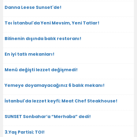
Danna Leese Sunset'de!
Toı İstanbul'da Yeni Mevsim, Yeni Tatlar!
Bilinenin dışında balık restoranı!
En iyi tatlı mekanları!
Menü değişti lezzet değişmedi!
Yemeye doyamayacağınız 6 balık mekanı!
İstanbul'da lezzet keyfi; Meat Chef Steakhouse!
SUNSET Sonbahar’a “Merhaba” dedi!
3.Yaş Partisi; TOI!