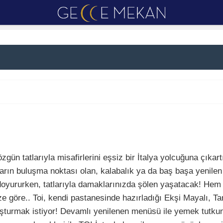
zgün tatlarıyla misafirlerini eşsiz bir İtalya yolcuğuna çıka
ların buluşma noktası olan, kalabalık ya da baş başa yenilen 
i doyururken, tatlarıyla damaklarınızda şölen yaşatacak! Hem 
ize göre.. Toi, kendi pastanesinde hazırladığı Ekşi Mayalı, 
buluşturmak istiyor! Devamlı yenilenen menüsü ile yemek tutkun