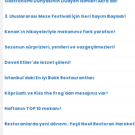
Gastronomi Dünyasının Duayen İsimleri Akra'da!
3. Uluslararası Meze Festivali İçin Geri Sayım Başladı!
Kenan'ın hikayeleriyle mekanınız fark yaratsın!
Sezonun sürprizleri, yenileri ve vazgeçilmezleri!
Develi Etiler'de lezzet şöleni!
İstanbul'daki En iyi Balık Restaurantları
Köprüaltı ve Kiss the Frog'dan mesajınız var!
Haftanın TOP 10 mekanı!
Restoranlarda yeni dönem ; Yeşil Nesil Restoran Hareket