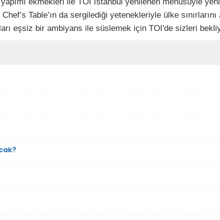
yapımı ekmekleri ile TOI İstanbul yenilenen menüsüyle yeni se
, Chef’s Table’ın da sergilediği yetenekleriyle ülke sınırlar
rı eşsiz bir ambiyans ile süslemek için TOI'de sizleri bekliy
acak?