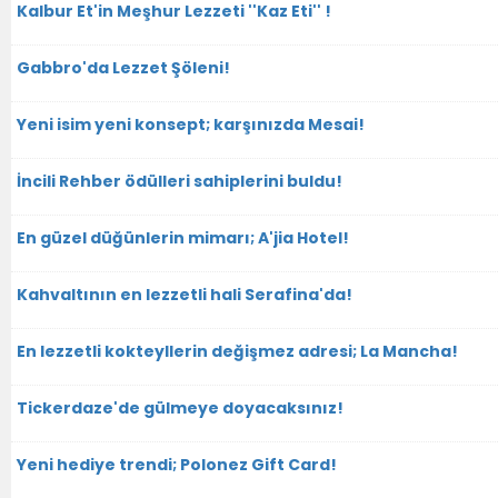
Kalbur Et'in Meşhur Lezzeti ''Kaz Eti'' !
Gabbro'da Lezzet Şöleni!
Yeni isim yeni konsept; karşınızda Mesai!
İncili Rehber ödülleri sahiplerini buldu!
En güzel düğünlerin mimarı; A'jia Hotel!
Kahvaltının en lezzetli hali Serafina'da!
En lezzetli kokteyllerin değişmez adresi; La Mancha!
Tickerdaze'de gülmeye doyacaksınız!
Yeni hediye trendi; Polonez Gift Card!