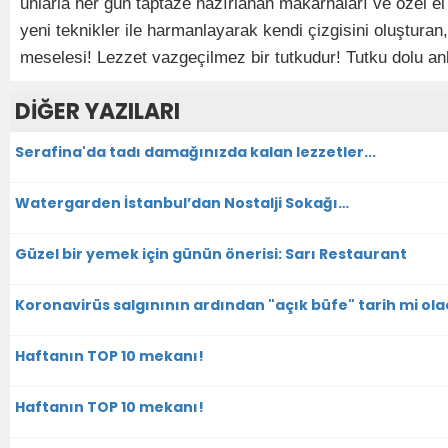
unlarla her gün taptaze hazırlanan makarnaları ve özel el 
yeni teknikler ile harmanlayarak kendi çizgisini oluşturan
meselesi! Lezzet vazgeçilmez bir tutkudur! Tutku dolu anla
DİĞER YAZILARI
Serafina'da tadı damağınızda kalan lezzetler...
Watergarden İstanbul’dan Nostalji Sokağı…
Güzel bir yemek için günün önerisi: Sarı Restaurant
Koronavirüs salgınının ardından "açık büfe" tarih mi ol
Haftanın TOP 10 mekanı!
Haftanın TOP 10 mekanı!