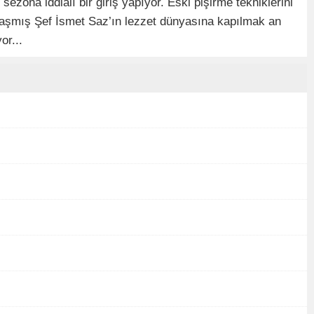
zona iddialı bir giriş yapıyor. Eski pişirme tekniklerini
ını aşmış Şef İsmet Saz’ın lezzet dünyasına kapılmak an
or...