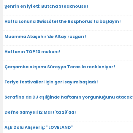
Şehrin en iyi eti; Butcha Steakhouse!
Hafta sonuna Swissôtel the Bosphorus'ta başlayın!
Muamma Ataşehir'de Altay rüzgarı!
Haftanın TOP 10 mekanı!
Çarşamba akşamı Süreyya Teras'la renkleniyor!
Feriye festivalleri için geri sayım başladı!
Serafina'da DJ eşliğinde haftanın yorgunluğunu atacaks
Defne Samyeli 12 Mart'ta 29'da!
Aşk Dolu Alışveriş: ''LOVELAND''