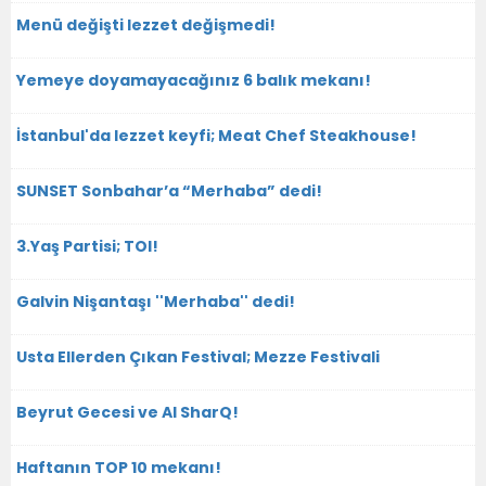
Menü değişti lezzet değişmedi!
Yemeye doyamayacağınız 6 balık mekanı!
İstanbul'da lezzet keyfi; Meat Chef Steakhouse!
SUNSET Sonbahar’a “Merhaba” dedi!
3.Yaş Partisi; TOI!
Galvin Nişantaşı ''Merhaba'' dedi!
Usta Ellerden Çıkan Festival; Mezze Festivali
Beyrut Gecesi ve Al SharQ!
Haftanın TOP 10 mekanı!