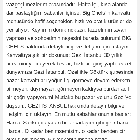
vazgeçilmezlerim arasındadır. Hafta içi, kısa alanda
dar paslaştığım sabahlar içinse, Big Chefs'in kahvaltı
menüsünde hafif seçenekler, hızlı ve pratik ürünler de
yer alıyor. Keyfimin doruk noktası, lezzetimin tavan
yapması ve sohbetimin neşesini burada bulurum! BIG
CHEFS hakkında detaylı bilgi ve iletişim için tıklayın.
Kahvaltıya şık bir dokunuş: Gezi İstanbul 30 yıllık
birikimini yenileyerek tekrar, hızlı bir giriş yaptı lezzet
dünyamıza Gezi İstanbul. Özellikle Göktürk şubesinde
pazar kahvaltıları yoğun ilgi görmeye devam ederken,
bilmeyen, duymayan, görmeyen kaldıysa burdan acil
bir çağrı yapıyorum! Mutlaka bu pazar yolunu Gezi'ye
düşsün.. GEZİ İSTANBUL hakkında detaylı bilgi ve
iletişim için tıklayın. En mutlu sabahlar onunla başlar:
Hardal Sanki çok yakın bir arkadaşım gibi gelir bana
Hardal. O kadar benimsemişim, o kadar benden biri
olmuş bir mekan. Bir mekanın insana böyle