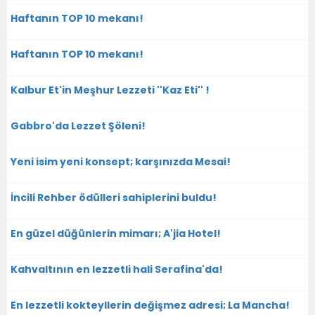
Haftanın TOP 10 mekanı!
Haftanın TOP 10 mekanı!
Kalbur Et'in Meşhur Lezzeti ''Kaz Eti'' !
Gabbro'da Lezzet Şöleni!
Yeni isim yeni konsept; karşınızda Mesai!
İncili Rehber ödülleri sahiplerini buldu!
En güzel düğünlerin mimarı; A'jia Hotel!
Kahvaltının en lezzetli hali Serafina'da!
En lezzetli kokteyllerin değişmez adresi; La Mancha!