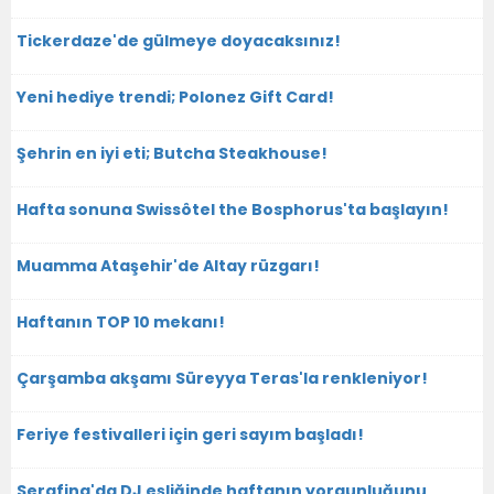
Tickerdaze'de gülmeye doyacaksınız!
Yeni hediye trendi; Polonez Gift Card!
Şehrin en iyi eti; Butcha Steakhouse!
Hafta sonuna Swissôtel the Bosphorus'ta başlayın!
Muamma Ataşehir'de Altay rüzgarı!
Haftanın TOP 10 mekanı!
Çarşamba akşamı Süreyya Teras'la renkleniyor!
Feriye festivalleri için geri sayım başladı!
Serafina'da DJ eşliğinde haftanın yorgunluğunu