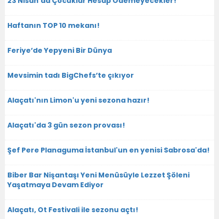
23 Nisan’da Çocuklar Hesap Ödemeyecekler!
Haftanın TOP 10 mekanı!
Feriye’de Yepyeni Bir Dünya
Mevsimin tadı BigChefs’te çıkıyor
Alaçatı'nın Limon'u yeni sezona hazır!
Alaçatı'da 3 gün sezon provası!
Şef Pere Planaguma İstanbul'un en yenisi Sabrosa'da!
Biber Bar Nişantaşı Yeni Menüsüyle Lezzet Şöleni
Yaşatmaya Devam Ediyor
Alaçatı, Ot Festivali ile sezonu açtı!