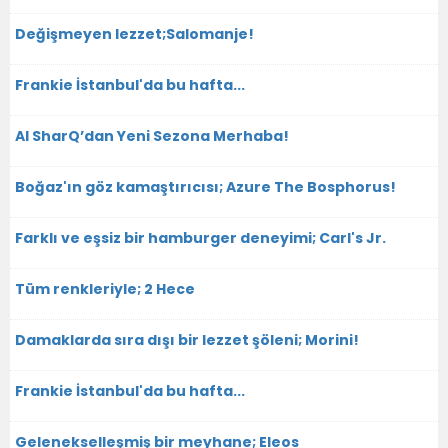
Değişmeyen lezzet;Salomanje!
Frankie İstanbul'da bu hafta...
Al SharQ’dan Yeni Sezona Merhaba!
Boğaz'ın göz kamaştırıcısı; Azure The Bosphorus!
Farklı ve eşsiz bir hamburger deneyimi; Carl's Jr.
Tüm renkleriyle; 2 Hece
Damaklarda sıra dışı bir lezzet şöleni; Morini!
Frankie İstanbul'da bu hafta...
Gelenekselleşmiş bir meyhane; Eleos