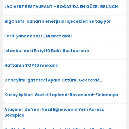
LACİVERT RESTAURANT - BOĞAZ'DA EN GÜZEL BRUNCH
BigChefs, baharın enerjisini içeceklerine taşıyor
Ferit Şahenk sattı, Nusret aldı!
İstanbul'daki En iyi 10 Balık Restaurantı
Haftanın TOP 10 mekanı!
Deneyimli gazeteci Aydın Öztürk, Gecce’de...
Kuzey Işıkları Gezisi: Lapland-Rovaniemi-Finlandiya
Ataşehir’de Yeni Nesil Eğlencenin Yeni Adresi:
Seaspice