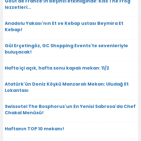
Goût de France’ın beşinci etkinliğinde: Kiss The Frog
lezzetleri...
Anadolu Yakası'nın Et ve Kebap ustası Beymira Et
Kebap!
Gül Erçetingöz, GC Shopping Events'te sevenleriyle
buluşacak!
Hafta içi açık, hafta sonu kapalı mekan: 11/2
Atatürk'ün Deniz Köşkü Manzaralı Mekan; Uludağ Et
Lokantası
Swissotel The Bosphorus'un En Yenisi Sabrosa'da Chef
Chakal Menüsü!
Haftanın TOP 10 mekanı!