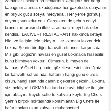
zamanlar Lacivert brunchlarının. Açtığınız her dergi
kapağının altında, okuduğunuz her gazetede, dünyanın
en büyük gücü sosyal medyada.. Her yerde görmüş,
duymuşsunuzdur onu. Gerçekten de şehrin en iyi
brunchları arasında ilkler arasına girmeyi hak eder
kendisi.. LACİVERT RESTAURANT hakkında detaylı
bilgi ve iletişim için tıklayın. Her lokması lezzet dolu:
Lokma Şehrin bir diğer kahvaltı efsanesi karşınızda..
Mis gibi Boğaz'ın havası en güzel Lokma'da hissedilir,
bunu bilmeyen yoktur.. Olmasın, bilmeyen de
kalmasın! Özel bir günde, güzelleşmesini istediğiniz
bir kahvaltı sofrasında, haftanın hangi günü olursa
olsun, hangi saatinde canınız çekerse çeksin.. Lokma
sizi bekliyor! LOKMA hakkında detaylı bilgi ve iletişim
için tıklayın. Büyük şeflerle kahvaltı keyfi: Big Chefs
Şehrin birçok noktasında konumlanan Big Chefs ile
hafta sonları uzun kahvaltı muhabbetleri