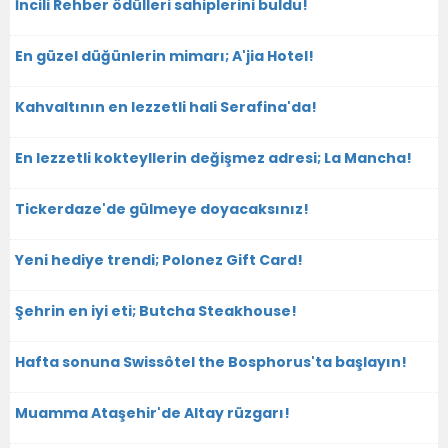
İncili Rehber ödülleri sahiplerini buldu!
En güzel düğünlerin mimarı; A'jia Hotel!
Kahvaltının en lezzetli hali Serafina'da!
En lezzetli kokteyllerin değişmez adresi; La Mancha!
Tickerdaze'de gülmeye doyacaksınız!
Yeni hediye trendi; Polonez Gift Card!
Şehrin en iyi eti; Butcha Steakhouse!
Hafta sonuna Swissôtel the Bosphorus'ta başlayın!
Muamma Ataşehir'de Altay rüzgarı!