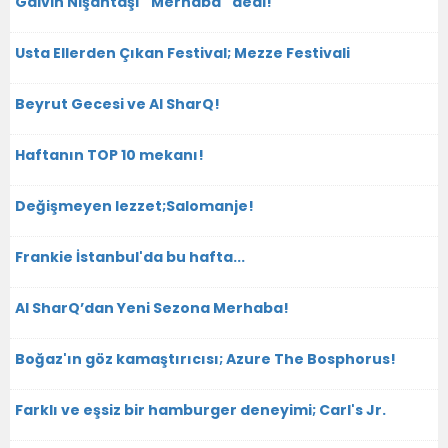
Galvin Nişantaşı ''Merhaba'' dedi!
Usta Ellerden Çıkan Festival; Mezze Festivali
Beyrut Gecesi ve Al SharQ!
Haftanın TOP 10 mekanı!
Değişmeyen lezzet;Salomanje!
Frankie İstanbul'da bu hafta...
Al SharQ’dan Yeni Sezona Merhaba!
Boğaz'ın göz kamaştırıcısı; Azure The Bosphorus!
Farklı ve eşsiz bir hamburger deneyimi; Carl's Jr.