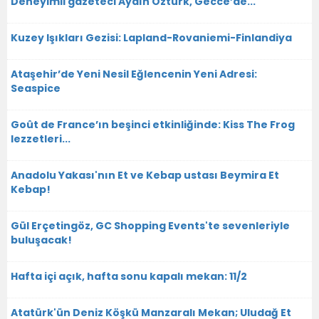
Deneyimli gazeteci Aydın Öztürk, Gecce’de...
Kuzey Işıkları Gezisi: Lapland-Rovaniemi-Finlandiya
Ataşehir’de Yeni Nesil Eğlencenin Yeni Adresi:
Seaspice
Goût de France’ın beşinci etkinliğinde: Kiss The Frog
lezzetleri...
Anadolu Yakası'nın Et ve Kebap ustası Beymira Et
Kebap!
Gül Erçetingöz, GC Shopping Events'te sevenleriyle
buluşacak!
Hafta içi açık, hafta sonu kapalı mekan: 11/2
Atatürk'ün Deniz Köşkü Manzaralı Mekan; Uludağ Et