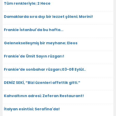
Tüm renkleriyle; 2 Hece
Damaklarda sıra dışı bir lezzet şöleni; Morini!
Frankie İstanbul'da bu hafta...
Gelenekselleşmiş bir meyhane; Eleos
Frankie'de Ümit Sayın rüzgarı!
Frankie’de sonbahar rüzgarı;03-08 Eylül..
DENİZ SEKİ, “Bizi üzenleri affettik gitti.”
Kahvaltının adresi; Zeferan Restaurant!
İtalyan esintisi; Serafina'da!