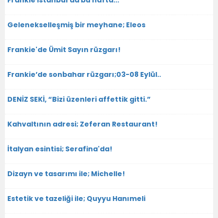
Frankie İstanbul'da bu hafta...
Gelenekselleşmiş bir meyhane; Eleos
Frankie'de Ümit Sayın rüzgarı!
Frankie’de sonbahar rüzgarı;03-08 Eylül..
DENİZ SEKİ, “Bizi üzenleri affettik gitti.”
Kahvaltının adresi; Zeferan Restaurant!
İtalyan esintisi; Serafina'da!
Dizayn ve tasarımı ile; Michelle!
Estetik ve tazeliği ile; Quyyu Hanımeli