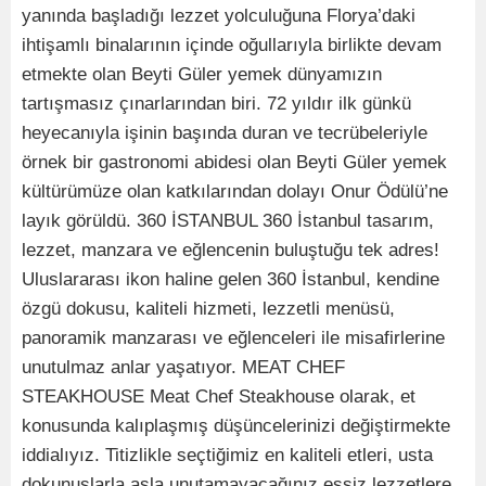
yanında başladığı lezzet yolculuğuna Florya’daki
ihtişamlı binalarının içinde oğullarıyla birlikte devam
etmekte olan Beyti Güler yemek dünyamızın
tartışmasız çınarlarından biri. 72 yıldır ilk günkü
heyecanıyla işinin başında duran ve tecrübeleriyle
örnek bir gastronomi abidesi olan Beyti Güler yemek
kültürümüze olan katkılarından dolayı Onur Ödülü’ne
layık görüldü. 360 İSTANBUL 360 İstanbul tasarım,
lezzet, manzara ve eğlencenin buluştuğu tek adres!
Uluslararası ikon haline gelen 360 İstanbul, kendine
özgü dokusu, kaliteli hizmeti, lezzetli menüsü,
panoramik manzarası ve eğlenceleri ile misafirlerine
unutulmaz anlar yaşatıyor. MEAT CHEF
STEAKHOUSE Meat Chef Steakhouse olarak, et
konusunda kalıplaşmış düşüncelerinizi değiştirmekte
iddialıyız. Titizlikle seçtiğimiz en kaliteli etleri, usta
dokunuşlarla asla unutamayacağınız eşsiz lezzetlere