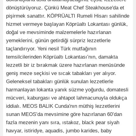
dönüştürüyoruz. Çünkü Meat Chef Steakhouse'da et
pişirmek sanattır. KÖPRÜALTI Rumeli Hisarı sahilinde
hizmet vermeye başlayan Köprüaltı Lokantası günlük,
doğal ve mevsiminde malzemelerle hazırlanan
yemeklerini, günün getirdiği sürpriz lezzetlerle
taçlandırıyor. Yeni nesil Türk mutfağının
temsilcilerinden Köprüaltı Lokantası’nın, damakta
lezzetli bir iz bırakmak üzere hazırlanan menüsünde
geniş meze seçkisi ve sıcak tabakları yer alıyor.
Geleneksel tabakları günlük sunulan lezzetlerle
harmanlayan lokanta yanık süzme yoğurdu, domatesli
mücveri, kaburgası ve ahtapot lahmacunuyla oldukça
iddialı. MEOS BALIK Cunda'nın müthiş lezzetlerini
sunan MEOS’da mevsimine göre hazırlanan 60’dan
fazla mezenin yanı sıra, ıstakoz, black pear siyah
havyar, istiridye, aquadis, jumbo karides, baby