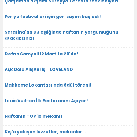
Çarşamba akşamı Süreyya Teras'la renkleniyor!
Feriye festivalleri için geri sayım başladı!
Serafina'da DJ eşliğinde haftanın yorgunluğunu
atacaksınız!
Defne Samyeli 12 Mart'ta 29'da!
Aşk Dolu Alışveriş: ''LOVELAND''
Mahkeme Lokantası'nda ödül töreni!
Louis Vuitton İlk Restoranını Açıyor!
Haftanın TOP 10 mekanı!
Kış'a yakışan lezzetler, mekanlar...