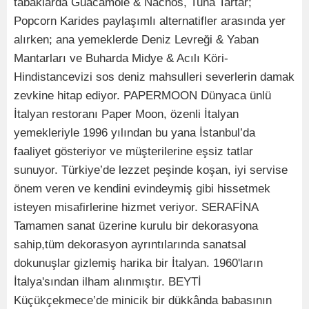
tabaklarda Guacamole & Nachos, Tuna Tartar;
Popcorn Karides paylaşımlı alternatifler arasında yer
alırken; ana yemeklerde Deniz Levreği & Yaban
Mantarları ve Buharda Midye & Acılı Köri-
Hindistancevizi sos deniz mahsulleri severlerin damak
zevkine hitap ediyor. PAPERMOON Dünyaca ünlü
İtalyan restoranı Paper Moon, özenli İtalyan
yemekleriyle 1996 yılından bu yana İstanbul’da
faaliyet gösteriyor ve müşterilerine eşsiz tatlar
sunuyor. Türkiye’de lezzet peşinde koşan, iyi servise
önem veren ve kendini evindeymiş gibi hissetmek
isteyen misafirlerine hizmet veriyor. SERAFİNA
Tamamen sanat üzerine kurulu bir dekorasyona
sahip,tüm dekorasyon ayrıntılarında sanatsal
dokunuşlar gizlemiş harika bir İtalyan. 1960'ların
İtalya'sından ilham alınmıştır. BEYTİ
Küçükçekmece’de minicik bir dükkânda babasının