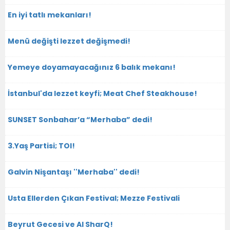
En iyi tatlı mekanları!
Menü değişti lezzet değişmedi!
Yemeye doyamayacağınız 6 balık mekanı!
İstanbul'da lezzet keyfi; Meat Chef Steakhouse!
SUNSET Sonbahar’a “Merhaba” dedi!
3.Yaş Partisi; TOI!
Galvin Nişantaşı ''Merhaba'' dedi!
Usta Ellerden Çıkan Festival; Mezze Festivali
Beyrut Gecesi ve Al SharQ!