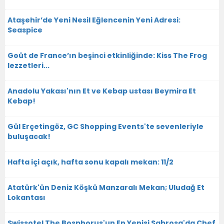
Ataşehir’de Yeni Nesil Eğlencenin Yeni Adresi:
Seaspice
Goût de France’ın beşinci etkinliğinde: Kiss The Frog
lezzetleri...
Anadolu Yakası'nın Et ve Kebap ustası Beymira Et
Kebap!
Gül Erçetingöz, GC Shopping Events'te sevenleriyle
buluşacak!
Hafta içi açık, hafta sonu kapalı mekan: 11/2
Atatürk'ün Deniz Köşkü Manzaralı Mekan; Uludağ Et
Lokantası
Swissotel The Bosphorus'un En Yenisi Sabrosa'da Chef