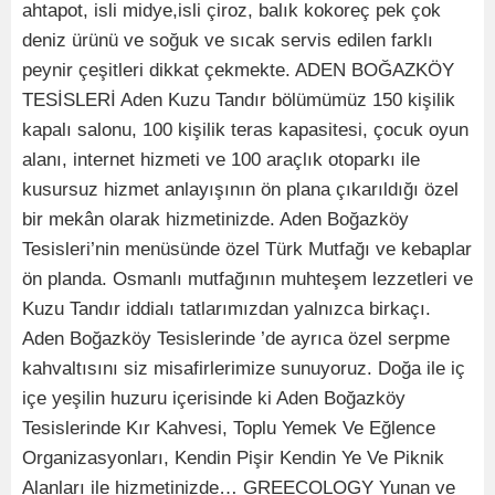
ahtapot, isli midye,isli çiroz, balık kokoreç pek çok
deniz ürünü ve soğuk ve sıcak servis edilen farklı
peynir çeşitleri dikkat çekmekte. ADEN BOĞAZKÖY
TESİSLERİ Aden Kuzu Tandır bölümümüz 150 kişilik
kapalı salonu, 100 kişilik teras kapasitesi, çocuk oyun
alanı, internet hizmeti ve 100 araçlık otoparkı ile
kusursuz hizmet anlayışının ön plana çıkarıldığı özel
bir mekân olarak hizmetinizde. Aden Boğazköy
Tesisleri’nin menüsünde özel Türk Mutfağı ve kebaplar
ön planda. Osmanlı mutfağının muhteşem lezzetleri ve
Kuzu Tandır iddialı tatlarımızdan yalnızca birkaçı.
Aden Boğazköy Tesislerinde ’de ayrıca özel serpme
kahvaltısını siz misafirlerimize sunuyoruz. Doğa ile iç
içe yeşilin huzuru içerisinde ki Aden Boğazköy
Tesislerinde Kır Kahvesi, Toplu Yemek Ve Eğlence
Organizasyonları, Kendin Pişir Kendin Ye Ve Piknik
Alanları ile hizmetinizde… GREECOLOGY Yunan ve