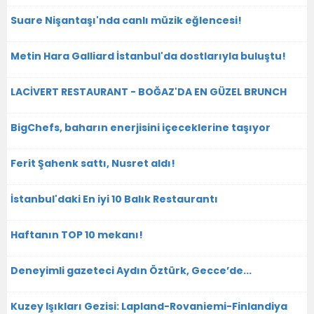
Suare Nişantaşı'nda canlı müzik eğlencesi!
Metin Hara Galliard İstanbul'da dostlarıyla buluştu!
LACİVERT RESTAURANT - BOĞAZ'DA EN GÜZEL BRUNCH
BigChefs, baharın enerjisini içeceklerine taşıyor
Ferit Şahenk sattı, Nusret aldı!
İstanbul'daki En iyi 10 Balık Restaurantı
Haftanın TOP 10 mekanı!
Deneyimli gazeteci Aydın Öztürk, Gecce’de...
Kuzey Işıkları Gezisi: Lapland-Rovaniemi-Finlandiya