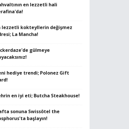
hvaltının en lezzetli hali
erafina'da!
n lezzetli kokteyllerin değişmez
dresi; La Mancha!
ickerdaze'de gülmeye
oyacaksınız!
eni hediye trendi; Polonez Gift
ard!
ehrin en iyi eti; Butcha Steakhouse!
afta sonuna Swissôtel the
osphorus'ta başlayın!