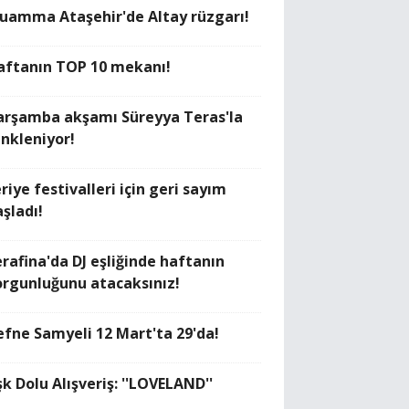
uamma Ataşehir'de Altay rüzgarı!
aftanın TOP 10 mekanı!
arşamba akşamı Süreyya Teras'la
enkleniyor!
riye festivalleri için geri sayım
aşladı!
erafina'da DJ eşliğinde haftanın
orgunluğunu atacaksınız!
efne Samyeli 12 Mart'ta 29'da!
k Dolu Alışveriş: ''LOVELAND''