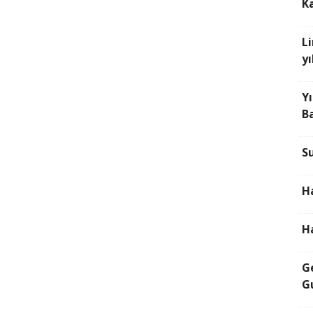
K
L
yı
Y
Ba
S
H
H
G
Gu