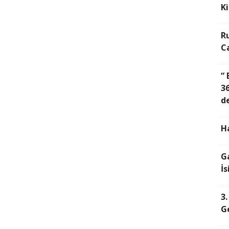
K
Ru
C
“
36
d
H
G
İs
3.
G