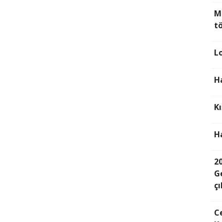
M
t
Lo
H
Kı
H
2
G
çı
C