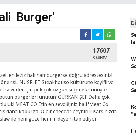
ali 'Burger'
D
S
le
17607
OKUNMA
W
S
güzel, en leziz hali hamburgerse doğru adrestesiniz!
 önerisi.. NUSR-ET Steakhouse kültürüne keyifli ve
G
, et severler için pek çok özgün seçenek sunuyor.
S
bütün burgerleri unutun! GÜRKAN ŞEF Daha çok
luluk! MEAT CO Etin en sevdiğiniz hali 'Meat Co'
K
ş dana kaburga, O bir cheddar peynirili! Karşınızda
"
eslaw ile hem göze hem mideye hitap ediyor..
H