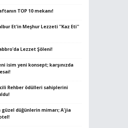
aftanın TOP 10 mekanı!
lbur Et'in Meşhur Lezzeti ''Kaz Eti''
abbro'da Lezzet Şöleni!
eni isim yeni konsept; karşınızda
esai!
cili Rehber ödülleri sahiplerini
uldu!
n güzel düğünlerin mimarı; A'jia
otel!