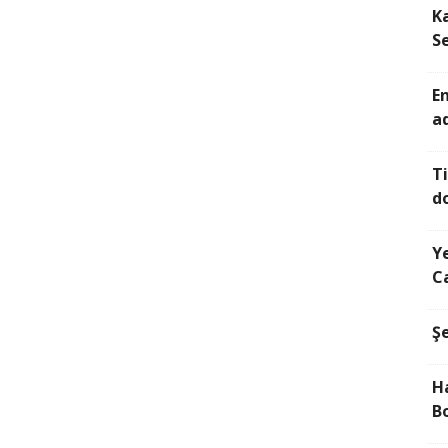
Ka
S
E
a
T
d
Y
C
Ş
H
B