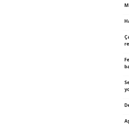
M
H
Ç
r
Fe
b
S
y
D
Aş