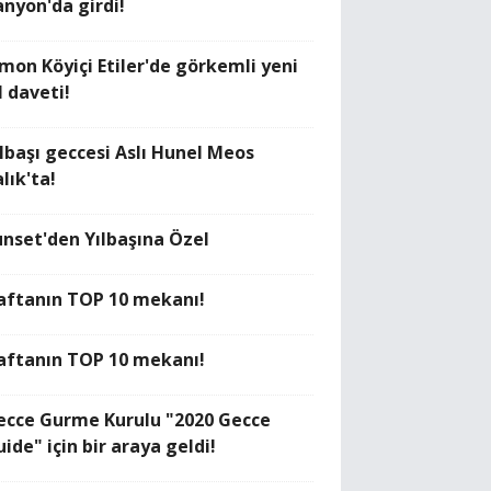
anyon'da girdi!
imon Köyiçi Etiler'de görkemli yeni
l daveti!
ılbaşı geccesi Aslı Hunel Meos
lık'ta!
unset'den Yılbaşına Özel
aftanın TOP 10 mekanı!
aftanın TOP 10 mekanı!
ecce Gurme Kurulu "2020 Gecce
ide" için bir araya geldi!