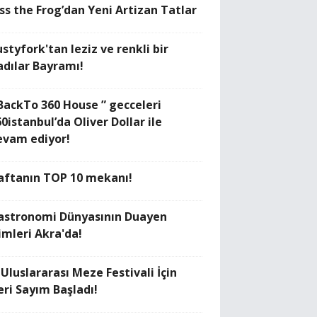
iss the Frog’dan Yeni Artizan Tatlar
styfork'tan leziz ve renkli bir
adılar Bayramı!
 BackTo 360 House ” gecceleri
0istanbul’da Oliver Dollar ile
evam ediyor!
aftanın TOP 10 mekanı!
astronomi Dünyasının Duayen
imleri Akra'da!
 Uluslararası Meze Festivali İçin
eri Sayım Başladı!