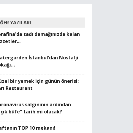
İĞER YAZILARI
erafina'da tadı damağınızda kalan
zzetler...
atergarden İstanbul’dan Nostalji
okağı…
üzel bir yemek için günün önerisi:
arı Restaurant
oronavirüs salgınının ardından
açık büfe" tarih mi olacak?
aftanın TOP 10 mekanı!