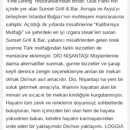
“Fine Dining” restoranlarından biridir. Ulus Parkı’nın
içinde yer alan Sunset Grill & Bar, Avrupa ve Asya’yı
birleştiren İstanbul Boğazı’nın muhteşem manzarasına
sahiptir. Açıldığı ilk yıllarda misafirlerine “Kaliforniya
Mutfağı” ve şehirdeki en iyi ızgara steak’leri sunan
Sunset Grill & Bar, yabancı misafirlerden gelen istek
üzerine Türk mutfağından farklı lezzetleri de
menüsüne eklemiştir. DİO NİŞANTAŞI Müşterilerine
daima alternatifler sunmak, gurme lezzetler ve şarap
keyfi denince zengin seçenekleriyle anılan bir mekan
olmak Dio'nun asıl amacıdır. Dio, Nişantaşı’na yeni bir
soluk getirmek amacıyla, ilhamını hayattan alan bir
mimari ve sıcacık bir mekan kimliğiyle kurgulanmıştır.
Hayatın tüm zevk ve renklerini doyumsuz sohbetlerde
buluşturan, hem içimizden biri olan hem de hayata
yüksekten bakan, kendini hayatın karmaşasından
izole eden bir yaklaşımdır Dio'nun yaklaşımı. LOGGIA