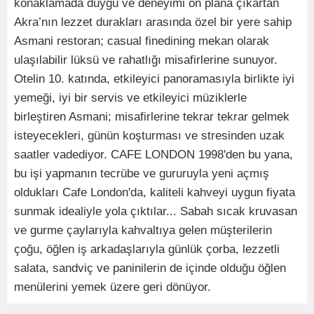
konaklamada duygu ve deneyimi ön plana çıkartan
Akra’nın lezzet durakları arasında özel bir yere sahip
Asmani restoran; casual finedining mekan olarak
ulaşılabilir lüksü ve rahatlığı misafirlerine sunuyor.
Otelin 10. katında, etkileyici panoramasıyla birlikte iyi
yemeği, iyi bir servis ve etkileyici müziklerle
birleştiren Asmani; misafirlerine tekrar tekrar gelmek
isteyecekleri, günün koşturması ve stresinden uzak
saatler vadediyor. CAFE LONDON 1998'den bu yana,
bu işi yapmanın tecrübe ve gururuyla yeni açmış
oldukları Cafe London'da, kaliteli kahveyi uygun fiyata
sunmak idealiyle yola çıktılar... Sabah sıcak kruvasan
ve gurme çaylarıyla kahvaltıya gelen müşterilerin
çoğu, öğlen iş arkadaşlarıyla günlük çorba, lezzetli
salata, sandviç ve paninilerin de içinde olduğu öğlen
menülerini yemek üzere geri dönüyor.