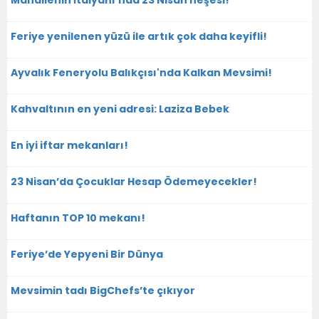
Mahallenin İtalyanı’nda 23 Nisan neşesi!
Feriye yenilenen yüzü ile artık çok daha keyifli!
Ayvalık Feneryolu Balıkçısı'nda Kalkan Mevsimi!
Kahvaltının en yeni adresi: Laziza Bebek
En iyi iftar mekanları!
23 Nisan’da Çocuklar Hesap Ödemeyecekler!
Haftanın TOP 10 mekanı!
Feriye’de Yepyeni Bir Dünya
Mevsimin tadı BigChefs’te çıkıyor