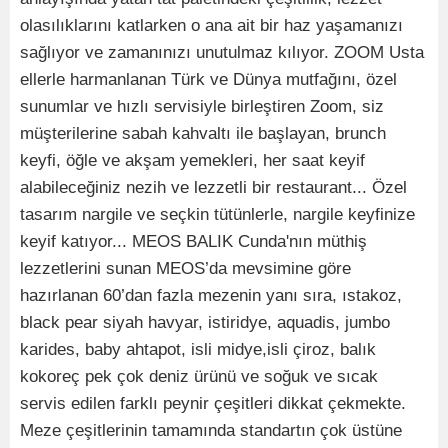
olasılıklarını katlarken o ana ait bir haz yaşamanızı
sağlıyor ve zamanınızı unutulmaz kılıyor. ZOOM Usta
ellerle harmanlanan Türk ve Dünya mutfağını, özel
sunumlar ve hızlı servisiyle birleştiren Zoom, siz
müşterilerine sabah kahvaltı ile başlayan, brunch
keyfi, öğle ve akşam yemekleri, her saat keyif
alabileceğiniz nezih ve lezzetli bir restaurant... Özel
tasarım nargile ve seçkin tütünlerle, nargile keyfinize
keyif katıyor... MEOS BALIK Cunda'nın müthiş
lezzetlerini sunan MEOS’da mevsimine göre
hazırlanan 60’dan fazla mezenin yanı sıra, ıstakoz,
black pear siyah havyar, istiridye, aquadis, jumbo
karides, baby ahtapot, isli midye,isli çiroz, balık
kokoreç pek çok deniz ürünü ve soğuk ve sıcak
servis edilen farklı peynir çeşitleri dikkat çekmekte.
Meze çeşitlerinin tamamında standartın çok üstüne