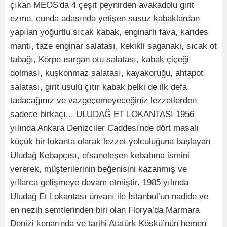
çıkan MEOS'da 4 çeşit peynirden avakadolu girit
ezme, cunda adasında yetişen susuz kabaklardan
yapılan yoğurtlu sıcak kabak, enginarlı fava, karides
mantı, taze enginar salatası, kekikli saganaki, sıcak ot
tabağı, Körpe ısırgan otu salatası, kabak çiçeği
dolması, kuşkonmaz salatası, kayakoruğu, ahtapot
salatası, girit usulü çıtır kabak belki de ilk defa
tadacağınız ve vazgeçemeyeceğiniz lezzetlerden
sadece birkaçı... ULUDAĞ ET LOKANTASI 1956
yılında Ankara Denizciler Caddesi'nde dört masalı
küçük bir lokanta olarak lezzet yolculuğuna başlayan
Uludağ Kebapçısı, efsaneleşen kebabına ismini
vererek, müşterilerinin beğenisini kazanmış ve
yıllarca gelişmeye devam etmiştir. 1985 yılında
Uludağ Et Lokantası ünvanı ile İstanbul’un nadide ve
en nezih semtlerinden biri olan Florya’da Marmara
Denizi kenarında ve tarihi Atatürk Köşkü’nün hemen