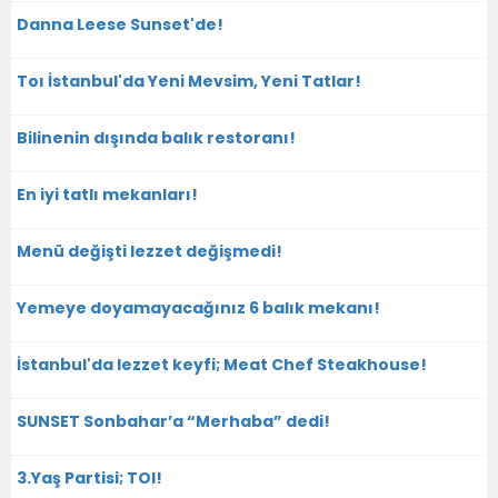
Danna Leese Sunset'de!
Toı İstanbul'da Yeni Mevsim, Yeni Tatlar!
Bilinenin dışında balık restoranı!
En iyi tatlı mekanları!
Menü değişti lezzet değişmedi!
Yemeye doyamayacağınız 6 balık mekanı!
İstanbul'da lezzet keyfi; Meat Chef Steakhouse!
SUNSET Sonbahar’a “Merhaba” dedi!
3.Yaş Partisi; TOI!