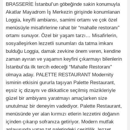
BRASSERİE İstanbul’un göbeğinde sakin konumuyla
Akatlar Mayadrom İş Merkezin girişinde konumlanan
Loggia, keyifli ambiansı, samimi ortamı ve çok özel
menüsüyle misafirlerine rahat bir “mahalle restoranı”
ortamı sunuyor. Özel bir yaşam tarzı… Misafirlerin,
sosyalleşirken lezzetli sunumları da tatma imkanı
bulduğu Loggia, damak zevkine önem veren, kendine
zaman ayıran ve yaşamın keyfini çıkarmayı bilenlerin
İstanbul’da ilk tercih edeceği “Mahalle Restoranı”
olmaya aday. PALETTE RESTAURANT Modernity
isminin etkisini gururla taşıyan Palette Restaurant,
eşsiz iç dizaynı ve dikkatlice seçilmiş müzikleriyle
güzel bir ambiyans yaratmayı amaçlarken size
unutulmaz bir deneyim vadediyor. Palette Restaurant,
menüsünde yer alan kırmızı etlerin lezzetini doğanın
içinden çıkarıp sofranıza getiriyor. Modern mutfak
anlayışında yatan tat paletindeki çeşitlilik, lezzet