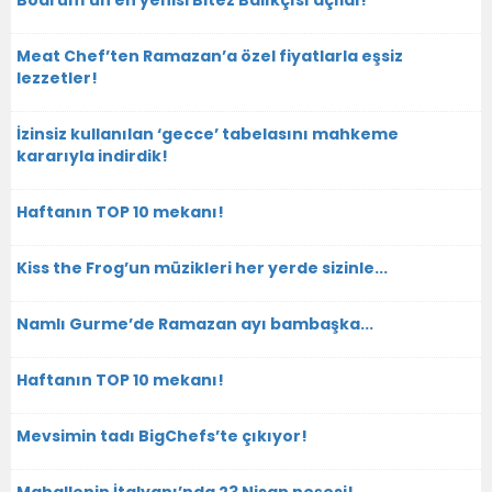
Bodrum’un en yenisi Bitez Balıkçısı açıldı!
Meat Chef’ten Ramazan’a özel fiyatlarla eşsiz
lezzetler!
İzinsiz kullanılan ‘gecce’ tabelasını mahkeme
kararıyla indirdik!
Haftanın TOP 10 mekanı!
Kiss the Frog’un müzikleri her yerde sizinle...
Namlı Gurme’de Ramazan ayı bambaşka...
Haftanın TOP 10 mekanı!
Mevsimin tadı BigChefs’te çıkıyor!