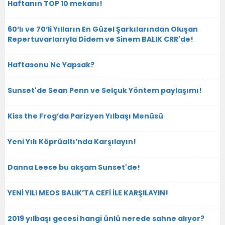
Haftanın TOP 10 mekanı!
60‘lı ve 70‘li Yılların En Güzel Şarkılarından Oluşan
Repertuvarlarıyla Didem ve Sinem BALIK CRR'de!
Haftasonu Ne Yapsak?
Sunset'de Sean Penn ve Selçuk Yöntem paylaşımı!
Kiss the Frog’da Parizyen Yılbaşı Menüsü
Yeni Yılı Köprüaltı’nda Karşılayın!
Danna Leese bu akşam Sunset'de!
YENİ YILI MEOS BALIK’TA CEFİ İLE KARŞILAYIN!
2019 yılbaşı gecesi hangi ünlü nerede sahne alıyor?