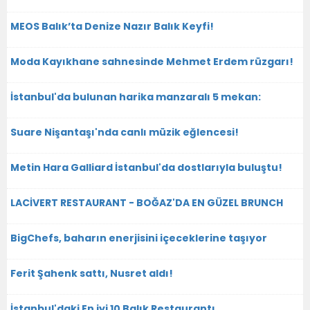
MEOS Balık’ta Denize Nazır Balık Keyfi!
Moda Kayıkhane sahnesinde Mehmet Erdem rüzgarı!
İstanbul'da bulunan harika manzaralı 5 mekan:
Suare Nişantaşı'nda canlı müzik eğlencesi!
Metin Hara Galliard İstanbul'da dostlarıyla buluştu!
LACİVERT RESTAURANT - BOĞAZ'DA EN GÜZEL BRUNCH
BigChefs, baharın enerjisini içeceklerine taşıyor
Ferit Şahenk sattı, Nusret aldı!
İstanbul'daki En iyi 10 Balık Restaurantı