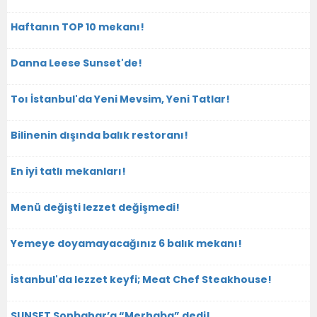
Haftanın TOP 10 mekanı!
Danna Leese Sunset'de!
Toı İstanbul'da Yeni Mevsim, Yeni Tatlar!
Bilinenin dışında balık restoranı!
En iyi tatlı mekanları!
Menü değişti lezzet değişmedi!
Yemeye doyamayacağınız 6 balık mekanı!
İstanbul'da lezzet keyfi; Meat Chef Steakhouse!
SUNSET Sonbahar’a “Merhaba” dedi!