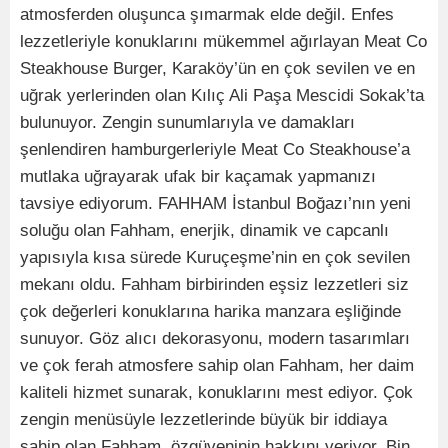
atmosferden oluşunca şımarmak elde değil. Enfes
lezzetleriyle konuklarını mükemmel ağırlayan Meat Co
Steakhouse Burger, Karaköy’ün en çok sevilen ve en
uğrak yerlerinden olan Kılıç Ali Paşa Mescidi Sokak’ta
bulunuyor. Zengin sunumlarıyla ve damakları
şenlendiren hamburgerleriyle Meat Co Steakhouse’a
mutlaka uğrayarak ufak bir kaçamak yapmanızı
tavsiye ediyorum. FAHHAM İstanbul Boğazı’nın yeni
soluğu olan Fahham, enerjik, dinamik ve capcanlı
yapısıyla kısa sürede Kuruçeşme’nin en çok sevilen
mekanı oldu. Fahham birbirinden eşsiz lezzetleri siz
çok değerleri konuklarına harika manzara eşliğinde
sunuyor. Göz alıcı dekorasyonu, modern tasarımları
ve çok ferah atmosfere sahip olan Fahham, her daim
kaliteli hizmet sunarak, konuklarını mest ediyor. Çok
zengin menüsüyle lezzetlerinde büyük bir iddiaya
sahip olan Fahham, özgüveninin hakkını veriyor. Bin