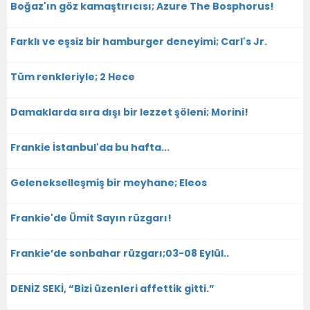
Boğaz'ın göz kamaştırıcısı; Azure The Bosphorus!
Farklı ve eşsiz bir hamburger deneyimi; Carl's Jr.
Tüm renkleriyle; 2 Hece
Damaklarda sıra dışı bir lezzet şöleni; Morini!
Frankie İstanbul'da bu hafta...
Gelenekselleşmiş bir meyhane; Eleos
Frankie'de Ümit Sayın rüzgarı!
Frankie’de sonbahar rüzgarı;03-08 Eylül..
DENİZ SEKİ, “Bizi üzenleri affettik gitti.”