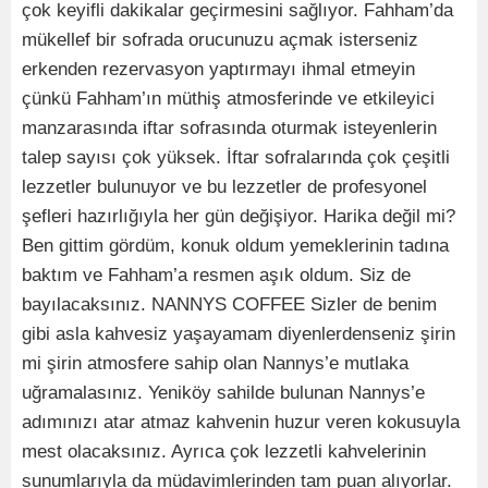
çok keyifli dakikalar geçirmesini sağlıyor. Fahham’da
mükellef bir sofrada orucunuzu açmak isterseniz
erkenden rezervasyon yaptırmayı ihmal etmeyin
çünkü Fahham’ın müthiş atmosferinde ve etkileyici
manzarasında iftar sofrasında oturmak isteyenlerin
talep sayısı çok yüksek. İftar sofralarında çok çeşitli
lezzetler bulunuyor ve bu lezzetler de profesyonel
şefleri hazırlığıyla her gün değişiyor. Harika değil mi?
Ben gittim gördüm, konuk oldum yemeklerinin tadına
baktım ve Fahham’a resmen aşık oldum. Siz de
bayılacaksınız. NANNYS COFFEE Sizler de benim
gibi asla kahvesiz yaşayamam diyenlerdenseniz şirin
mi şirin atmosfere sahip olan Nannys’e mutlaka
uğramalasınız. Yeniköy sahilde bulunan Nannys’e
adımınızı atar atmaz kahvenin huzur veren kokusuyla
mest olacaksınız. Ayrıca çok lezzetli kahvelerinin
sunumlarıyla da müdavimlerinden tam puan alıyorlar.