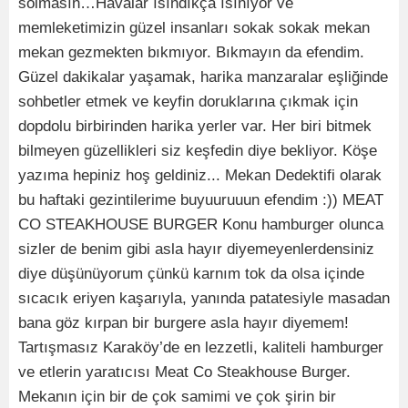
solmasın…Havalar ısındıkça ısınıyor ve
memleketimizin güzel insanları sokak sokak mekan
mekan gezmekten bıkmıyor. Bıkmayın da efendim.
Güzel dakikalar yaşamak, harika manzaralar eşliğinde
sohbetler etmek ve keyfin doruklarına çıkmak için
dopdolu birbirinden harika yerler var. Her biri bitmek
bilmeyen güzellikleri siz keşfedin diye bekliyor. Köşe
yazıma hepiniz hoş geldiniz... Mekan Dedektifi olarak
bu haftaki gezintilerime buyuuruuun efendim :)) MEAT
CO STEAKHOUSE BURGER Konu hamburger olunca
sizler de benim gibi asla hayır diyemeyenlerdensiniz
diye düşünüyorum çünkü karnım tok da olsa içinde
sıcacık eriyen kaşarıyla, yanında patatesiyle masadan
bana göz kırpan bir burgere asla hayır diyemem!
Tartışmasız Karaköy’de en lezzetli, kaliteli hamburger
ve etlerin yaratıcısı Meat Co Steakhouse Burger.
Mekanın için bir de çok samimi ve çok şirin bir