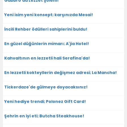
Gabbro'da Lezzet Şöleni!
Yeni isim yeni konsept; karşınızda Mesai!
İncili Rehber ödülleri sahiplerini buldu!
En güzel düğünlerin mimarı; A'jia Hotel!
Kahvaltının en lezzetli hali Serafina'da!
En lezzetli kokteyllerin değişmez adresi; La Mancha!
Tickerdaze'de gülmeye doyacaksınız!
Yeni hediye trendi; Polonez Gift Card!
Şehrin en iyi eti; Butcha Steakhouse!