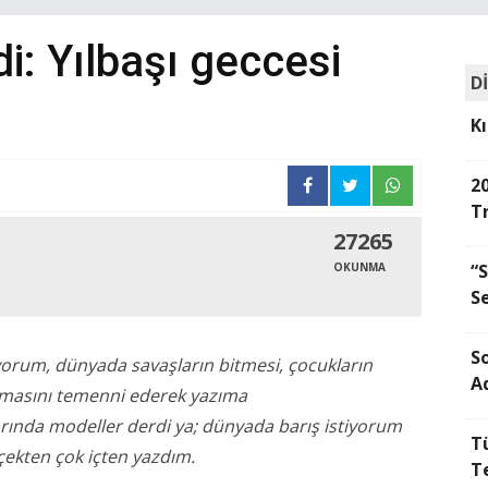
ldi: Yılbaşı geccesi
D
Kı
2
T
27265
OKUNMA
“
Se
S
ıyorum, dünyada savaşların bitmesi, çocukların
A
şamasını temenni ederek yazıma
rında modeller derdi ya; dünyada barış istiyorum
Tü
rçekten çok içten yazdım.
T