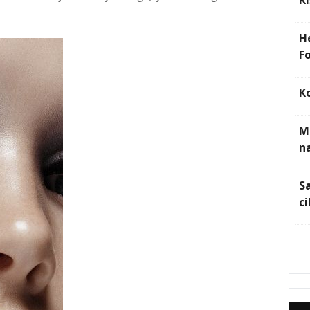
Kı
H
F
K
M
na
S
ci