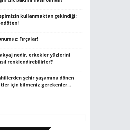
şın cilt bakımı nasıl olmalı?
epimizin kullanmaktan çekindiği:
ondöten!
onumuz: Fırçalar!
akyaj nedir, erkekler yüzlerini
sıl renklendirebilirler?
ahillerden şehir yaşamına dönen
ltler için bilmeniz gerekenler...