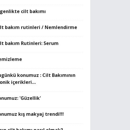
rgenlikte cilt bakımı
ilt bakım rutinleri / Nemlendirme
ilt bakım Rutinleri: Serum
emizleme
ugünkü konumuz : Cilt Bakımının
onik içerikleri…
onumuz: 'Güzellik'
onumuz kış makyaj trendi!!!