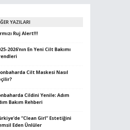
İĞER YAZILARI
rmızı Ruj Alert!!!
025-2026’nın En Yeni Cilt Bakımı
rendleri
Sonbaharda Cilt Maskesi Nasıl
çilir?
onbaharda Cildini Yenile: Adım
dım Bakım Rehberi
rkiye’de “Clean Girl” Estetiğini
emsil Eden Ünlüler