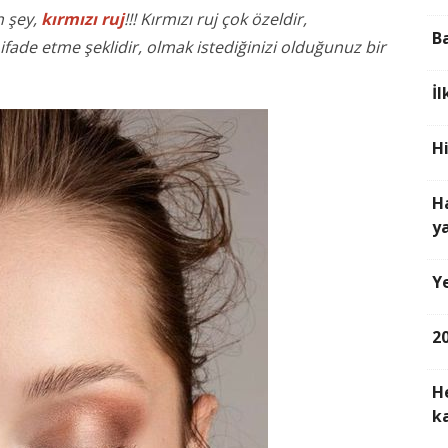
n şey,
kırmızı ruj
!!! Kırmızı ruj çok özeldir,
B
ni ifade etme şeklidir, olmak istediğinizi olduğunuz bir
İ
H
H
y
Y
2
H
k