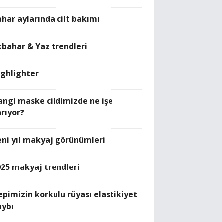
ahar aylarında cilt bakımı
lkbahar & Yaz trendleri
ighlighter
angi maske cildimizde ne işe
arıyor?
eni yıl makyaj görünümleri
025 makyaj trendleri
epimizin korkulu rüyası elastikiyet
aybı