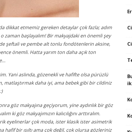
E
zda dikkat etmemiz gereken detaylar çok fazla; adım
C
i o zaman başlayalım! Bir makyajdaki en önemli şey
C
e şeftali ve pembe alt tonlu fondötenlerin aksine,
nce önemli. Hatta yarım ton daha açık ton
T
de…
rim. Yani aslında, gözenekli ve hafifte olsa pürüzlü
B
m, matlaştırmak daha iyi, ama bebek gibi bir cildiniz
ik
 :)
K
sonra göz makyajına geçiyorum, yine aydınlık bir göz
lım ki göz makyajımızın kalıcılığını arttıralım.
K
k eyelinerlar çok moda, ister klasik ister asimetrik
 hafif bir ışıltı ama çok değil, çok olursa gözleriniz