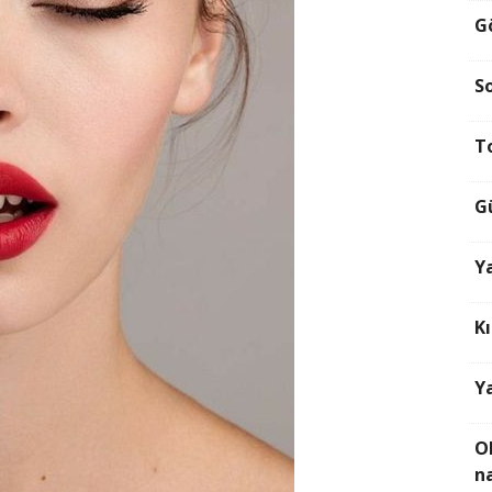
G
S
T
G
Y
K
Y
O
na