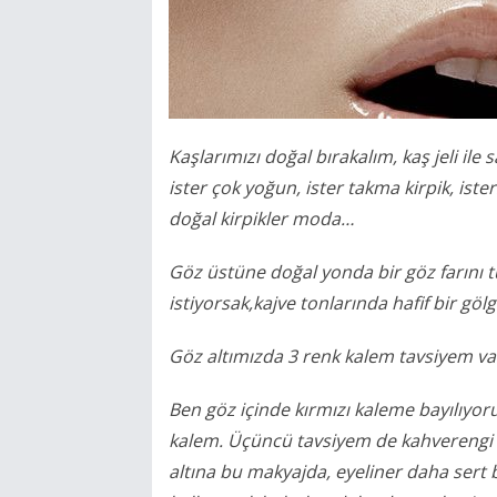
Kaşlarımızı doğal bırakalım, kaş jeli il
ister çok yoğun, ister takma kirpik, ist
doğal kirpikler moda…
Göz üstüne doğal yonda bir göz farını t
istiyorsak,kajve tonlarında hafif bir göl
Göz altımızda 3 renk kalem tavsiyem v
Ben göz içinde kırmızı kaleme bayılıyoru
kalem. Üçüncü tavsiyem de kahverengi 
altına bu makyajda, eyeliner daha sert bir