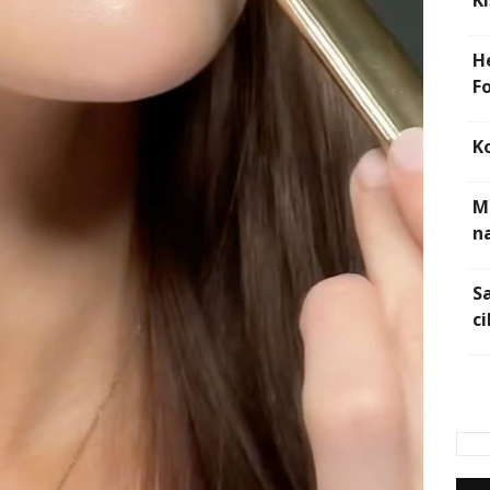
Kı
H
F
K
M
na
S
ci