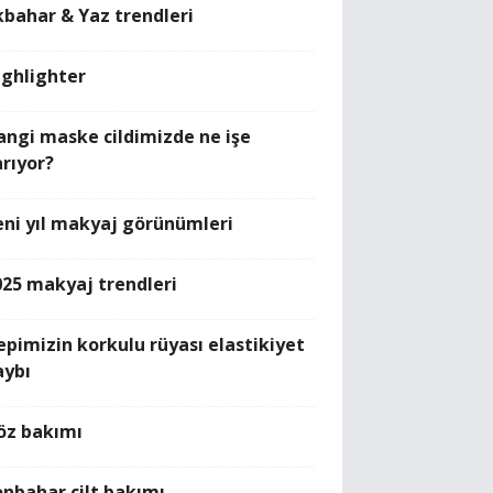
lkbahar & Yaz trendleri
ighlighter
angi maske cildimizde ne işe
arıyor?
eni yıl makyaj görünümleri
025 makyaj trendleri
epimizin korkulu rüyası elastikiyet
aybı
öz bakımı
onbahar cilt bakımı