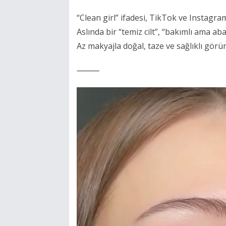
“Clean girl” ifadesi, TikTok ve Instagra
Aslında bir “temiz cilt”, “bakımlı ama ab
Az makyajla doğal, taze ve sağlıklı gör
⸻