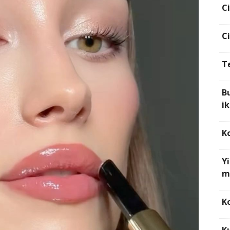
C
C
T
B
ik
K
Yi
m
K