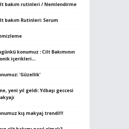
ilt bakım rutinleri / Nemlendirme
ilt bakım Rutinleri: Serum
emizleme
ugünkü konumuz : Cilt Bakımının
onik içerikleri…
onumuz: 'Güzellik'
ne, yeni yıl geldi: Yılbaşı geccesi
akyajı
onumuz kış makyaj trendi!!!