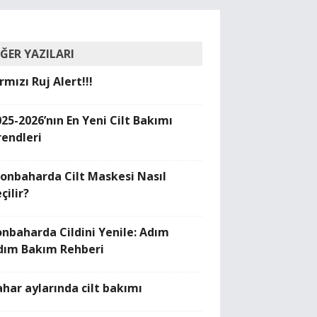
İĞER YAZILARI
rmızı Ruj Alert!!!
025-2026’nın En Yeni Cilt Bakımı
rendleri
Sonbaharda Cilt Maskesi Nasıl
çilir?
onbaharda Cildini Yenile: Adım
dım Bakım Rehberi
ahar aylarında cilt bakımı