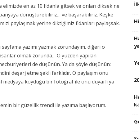
İ
 elimizde en az 10 fidanla gitsek ve onları diksek ne
anyaya dönüştürebiliriz… ve başarabiliriz. Keşke
H
mizi paylaşmak yerine diktiğimiz fidanları paylaşsak.
H
y
u sayfama yazımı yazmak zorundayım, diğeri o
insanlar olmak zorunda… O yüzden yapılan
Y
mecburiyetleri de düşünün. Ya da şöyle düşünün:
ndini deşarj etme şekli farklıdır. O paylaşım onu
2
al medyaya koyduğu bir fotoğraf ile onu duyarlı ya
H
k
min bir güzellik trendi ile yazıma başlıyorum.
G
S