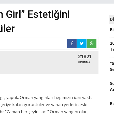
 Girl” Estetiğini
D
üler
Kı
2
T
21821
OKUNMA
“
Se
S
A
ç yaptık. Orman yangınları hepimizin içini yaktı.
B
geriye kalan görüntüler ve yanan yerlerin eski
bi: “Zaman her şeyin ilacı.” Orman yangını olan,