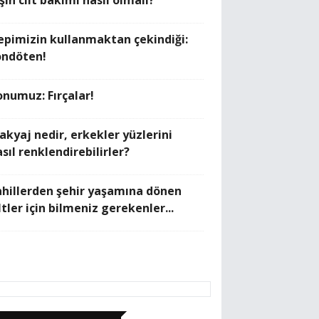
şın cilt bakımı nasıl olmalı?
epimizin kullanmaktan çekindiği:
ondöten!
onumuz: Fırçalar!
akyaj nedir, erkekler yüzlerini
sıl renklendirebilirler?
ahillerden şehir yaşamına dönen
ltler için bilmeniz gerekenler...