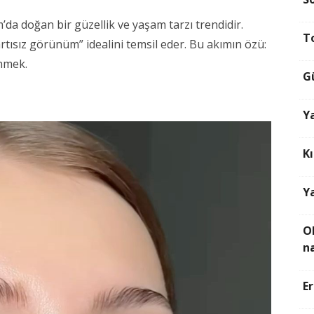
m’da doğan bir güzellik ve yaşam tarzı trendidir.
T
artısız görünüm” idealini temsil eder. Bu akımın özü:
ünmek.
G
Y
K
Y
O
na
E