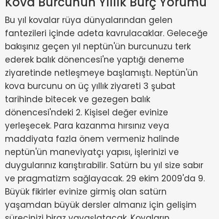
Kova Burcunun Yıllık Burç Yorumu
Bu yıl kovalar rüya dünyalarından gelen
fantezileri içinde adeta kavrulacaklar. Geleceğe
bakışınız geçen yıl neptün'ün burcunuzu terk
ederek balık dönencesi'ne yaptığı deneme
ziyaretinde netleşmeye başlamıştı. Neptün'ün
kova burcunu on üç yıllık ziyareti 3 şubat
tarihinde bitecek ve gezegen balık
dönencesi'ndeki 2. Kişisel değer evinize
yerleşecek. Para kazanma hırsınız veya
maddiyata fazla önem vermeniz halinde
neptün'ün maneviyatçı yapısı, işlerinizi ve
duygularınız karıştırabilir. Satürn bu yıl size sabır
ve pragmatizm sağlayacak. 29 ekim 2009'da 9.
Büyük fikirler evinize girmiş olan satürn
yaşamdan büyük dersler almanız için gelişim
sürecinizi biraz yavaşlatacak. Kovaların