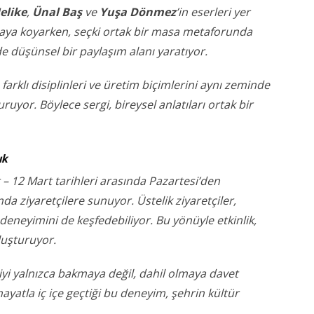
elike
,
Ünal Baş
ve
Yuşa Dönmez
’in eserleri yer
ortaya koyarken, seçki ortak bir masa metaforunda
 düşünsel bir paylaşım alanı yaratıyor.
, farklı disiplinleri ve üretim biçimlerini aynı zeminde
uruyor. Böylece sergi, bireysel anlatıları ortak bir
ık
t – 12 Mart tarihleri arasında Pazartesi’den
da ziyaretçilere sunuyor. Üstelik ziyaretçiler,
eneyimini de keşfedebiliyor. Bu yönüyle etkinlik,
luşturuyor.
iciyi yalnızca bakmaya değil, dahil olmaya davet
ayatla iç içe geçtiği bu deneyim, şehrin kültür