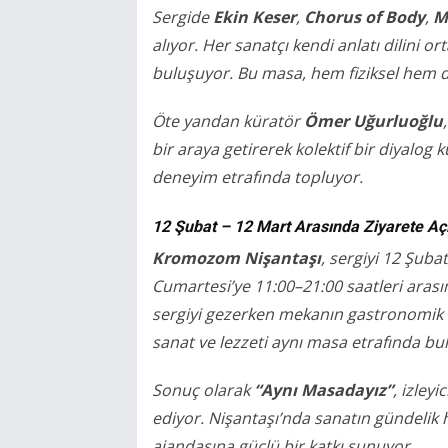
Sergide
Ekin Keser
,
Chorus of Body
,
M
alıyor. Her sanatçı kendi anlatı dilini 
buluşuyor. Bu masa, hem fiziksel hem de
Öte yandan küratör
Ömer Uğurluoğlu
bir araya getirerek kolektif bir diyalog k
deneyim etrafında topluyor.
12 Şubat – 12 Mart Arasında Ziyarete Aç
Kromozom Nişantaşı
, sergiyi 12 Şuba
Cumartesi’ye 11:00–21:00 saatleri arasın
sergiyi gezerken mekanın gastronomik d
sanat ve lezzeti aynı masa etrafında bu
Sonuç olarak
“Aynı Masadayız”
, izley
ediyor. Nişantaşı’nda sanatın gündelik h
ajandasına güçlü bir katkı sunuyor.