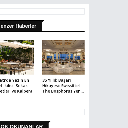
enzer Haberler
atı’da Yazın En
35 Yıllık Başarı
l İkilisi: Sokak
Hikayesi: Swissôtel
etleri ve Kalben!
The Bosphorus Yeni
Etkinlikleriyle
Sahneye Çıkıyor
ÇOK OKUNANLAR