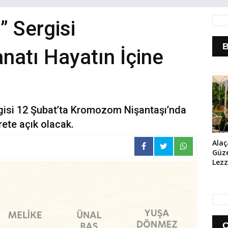
 Sergisi
B
natı Hayatın İçine
gisi 12 Şubat’ta Kromozom Nişantaşı’nda
rete açık olacak.
Alaç
Güze
Lezz