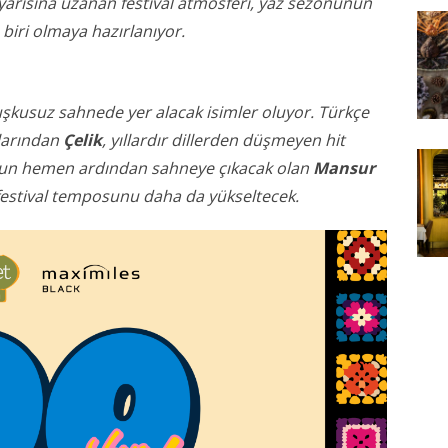
yarısına uzanan festival atmosferi, yaz sezonunun
biri olmaya hazırlanıyor.
kuşkusuz sahnede yer alacak isimler oluyor. Türkçe
ılarından
Çelik
, yıllardır dillerden düşmeyen hit
nun hemen ardından sahneye çıkacak olan
Mansur
 festival temposunu daha da yükseltecek.