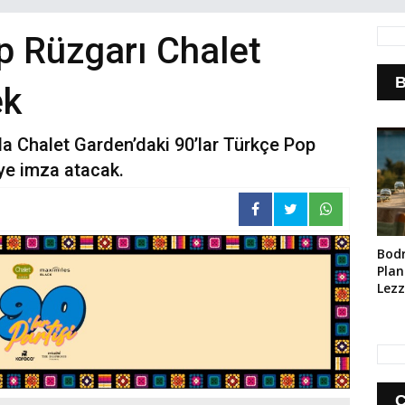
p Rüzgarı Chalet
B
ek
da Chalet Garden’daki 90’lar Türkçe Pop
ye imza atacak.
Bod
Planı
Lezz
Ara