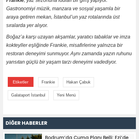
Frankie
, yaz sezonuna iddialı bir giriş yapıyor.
Gastronomiyi müzik, manzara ve sosyal yaşamla bir
araya getiren mekan, İstanbul’un yaz rotalarında üst
sıralarda yer alıyor.
Boğaz’a karşı uzayan akşamlar, yaratıcı tabaklar ve imza
kokteyller eşliğinde Frankie, misafirlerine yalnızca bir
restoran deneyimi sunmuyor. Aynı zamanda yazın ruhunu
yansıtan güçlü bir yaşam tarzı deneyimi vadediyor.
Etiketler
Frankie
Hakan Çabuk
Galataport İstanbul
Yeni Menü
DİĞER HABERLER
Bodrum’da Cuma Planı Belli: Ezi’de