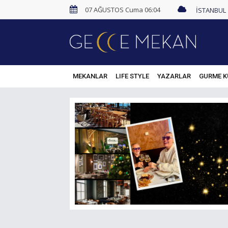
07 AĞUSTOS Cuma 06:04
MEKANLAR
LIFE STYLE
YAZARLAR
GURME K