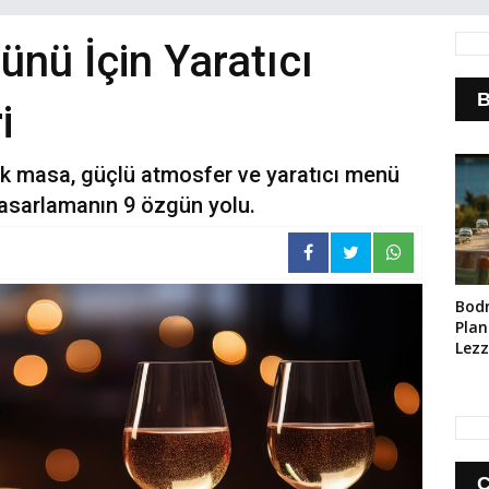
ünü İçin Yaratıcı
B
i
ik masa, güçlü atmosfer ve yaratıcı menü
 tasarlamanın 9 özgün yolu.
Bod
Planı
Lezz
Ara