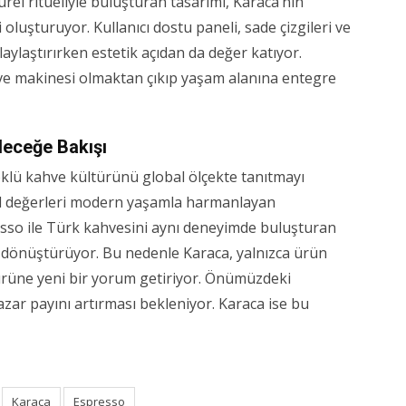
rel ritüeliyle buluşturan tasarımı, Karaca’nın
 oluşturuyor. Kullanıcı dostu paneli, sade çizgileri ve
laştırırken estetik açıdan da değer katıyor.
hve makinesi olmaktan çıkıp yaşam alanına entegre
leceğe Bakışı
köklü kahve kültürünü global ölçekte tanıtmayı
rel değerleri modern yaşamla harmanlayan
esso ile Türk kahvesini aynı deneyimde buluşturan
ını dönüştürüyor. Bu nedenle Karaca, yalnızca ürün
ürüne yeni bir yorum getiriyor. Önümüzdeki
zar payını artırması bekleniyor. Karaca ise bu
Karaca
Espresso