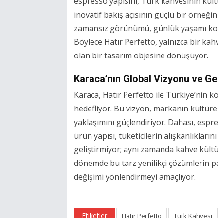
espresso yapısını, Türk kahvesinin kültü
inovatif bakış açısının güçlü bir örneğini
zamansız görünümü, günlük yaşamı kolay
Böylece Hatır Perfetto, yalnızca bir ka
olan bir tasarım objesine dönüşüyor.
Karaca’nın Global Vizyonu ve Ge
Karaca, Hatır Perfetto ile Türkiye’nin 
hedefliyor. Bu vizyon, markanın kültü
yaklaşımını güçlendiriyor. Dahası, espr
ürün yapısı, tüketicilerin alışkanlıklar
geliştirmiyor; aynı zamanda kahve kült
dönemde bu tarz yenilikçi çözümlerin pa
değişimi yönlendirmeyi amaçlıyor.
Etiketler
Hatır Perfetto
Türk Kahvesi