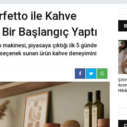
rfetto ile Kahve
B
Bir Başlangıç Yaptı
o makinesi, piyasaya çıktığı ilk 5 günde
la seçenek sunan ürün kahve deneyimini
Çıtı
Aro
Hikâ
Sou
Fen