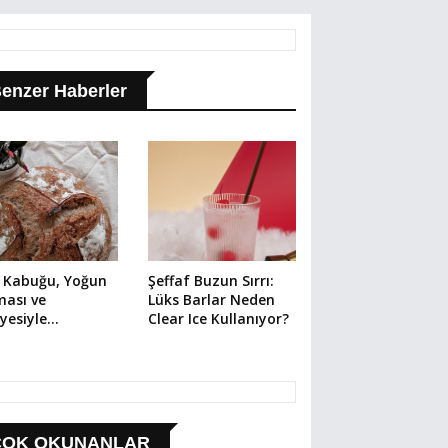
enzer Haberler
r Kabuğu, Yoğun
Şeffaf Buzun Sırrı:
ması ve
Lüks Barlar Neden
yesiyle
Clear Ice Kullanıyor?
rdough
omeni
ÇOK OKUNANLAR