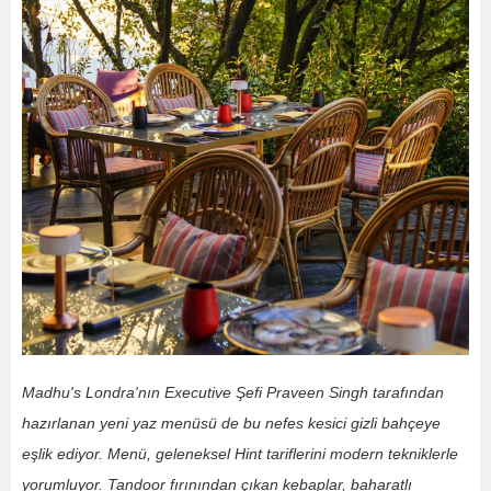
Madhu's Londra'nın Executive Şefi Praveen Singh tarafından
hazırlanan yeni yaz menüsü de bu nefes kesici gizli bahçeye
eşlik ediyor. Menü, geleneksel Hint tariflerini modern tekniklerle
yorumluyor. Tandoor fırınından çıkan kebaplar, baharatlı