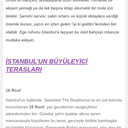
akşam yemeği ya da tek başına kitap okumalık bir mola için
birebir. Samimi servisi, sakin ortamı ve küçük detaylara verdiği
önemle burası, yazın en içten gelen “iyi ki geldim”lerinden biri
olabilir. Ege ruhunu İstanbul’a taşıyan bu özel bahçeyi rotanıza
mutlaka ekleyin.
İSTANBUL'UN BÜYÜLEYİCİ
TERASLARI
16 Roof
İstanbul'un kalbinde, Swissôtel The Bosphorus’un en üst katında
konumlanan
16 Roof
, yaz gecelerinin vazgeçilmez
adreslerinden biri. Gündüz şehri ayaklar altına seren
manzarasıyla büyüleyen bu teras, gecceyle birlikte bambaşka
bir kimliğe bürünüyor. Panoramik Boğaz manzarası, göz alıcı bir