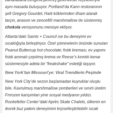
aynı masada buluşuyor. Portland’da Kann restoranının
şefi Gregory Gourdet, Haiti köklerinden ilham alarak
tarçın, anason ve zencefilli marshmallow ile süslenmiş
chokola
versiyonunu menüye ekliyor.
Atlanta’daki Saints + Council ise bu deneyimi ev
sıcaklığıyla birleştiriyor. Özel şöminelerin önünde sunulan
Peanut Buttercup hot chocolate; fıstık kreması, ev yapımı
fıstık aromalı çırpılmış krema ve Reese’s kırıntılı kenar
süslemesiyle adeta bir “freakshake” estetiği taşıyor.
New York’tan Missouri’ye: Viral Trendlerin Peşinde
New York City’de sezon başlamadan kuyruklar oluştu
bile. Kavrulmuş marshmallow çemberleri ve sınırlı üretim
Frrrozen karışımları yine sosyal medyanın yıldızı.
Rockefeller Center’daki Après Skate Chalets, ülkenin en
ikonik buz pateni deneyimini kişiselleştirilebilir sıcak