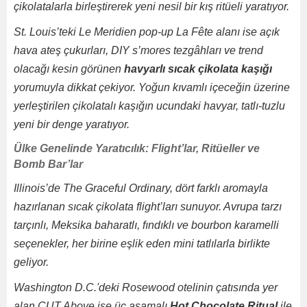
çikolatalarla birleştirerek yeni nesil bir kış ritüeli yaratıyor.
St. Louis’teki Le Meridien pop-up La Fête alanı ise açık
hava ateş çukurları, DIY s’mores tezgâhları ve trend
olacağı kesin görünen
havyarlı sıcak çikolata kaşığı
yorumuyla dikkat çekiyor. Yoğun kıvamlı içeceğin üzerine
yerleştirilen çikolatalı kaşığın ucundaki havyar, tatlı-tuzlu
yeni bir denge yaratıyor.
Ülke Genelinde Yaratıcılık: Flight’lar, Ritüeller ve
Bomb Bar’lar
Illinois’de The Graceful Ordinary, dört farklı aromayla
hazırlanan sıcak çikolata flight’ları sunuyor. Avrupa tarzı
tarçınlı, Meksika baharatlı, fındıklı ve bourbon karamelli
seçenekler, her birine eşlik eden mini tatlılarla birlikte
geliyor.
Washington D.C.'deki Rosewood otelinin çatısında yer
alan CUT Above ise üç aşamalı
Hot Chocolate Ritual
ile