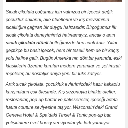
Sıcak çikolata çoğumuz için yalnızca bir içecek değil;
çocukluk anılarını, aile ritüellerini ve kış mevsiminin
sıcaklığını çağıran bir duygu hafızasıdır. Birçoğumuz ilk
sıcak çikolata deneyimimizi hatırlamayız, ancak o anın
sıcak çikolata ritüeli
belleğimizde hep canlı kalır. Yıllar
geçtikçe bu basit içecek, hem bir teselli hem de bir kaçış
yolu haline gelir. Bugün Amerika’nın dört bir yanında, eski
klasiklerin üzerine kurulan modern yorumlar ve şef imzalı
reçeteler, bu nostaljik anıya yeni bir lüks katıyor.
Artık sıcak çikolata, çocukluk evlerimizdeki hazır kakaolu
karışımların çok ötesinde. Kış sezonuyla birlikte oteller,
restoranlar, pop-up barlar ve patisserieler, içeceği adeta
haute couture seviyesine taşıyor. Wisconsin’deki Grand
Geneva Hotel & Spa’daki Tinsel & Tonic pop-up bar,
yetişkinlere özel boozy versiyonlarıyla fark yaratıyor.