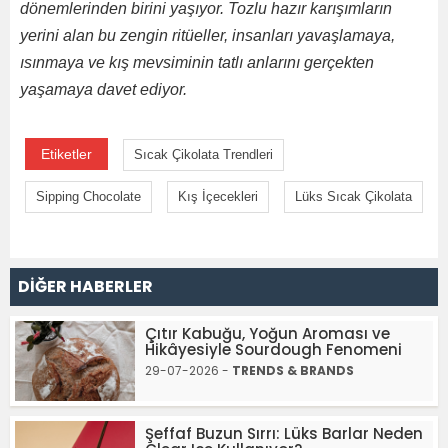
dönemlerinden birini yaşıyor. Tozlu hazır karışımların
yerini alan bu zengin ritüeller, insanları yavaşlamaya,
ısınmaya ve kış mevsiminin tatlı anlarını gerçekten
yaşamaya davet ediyor.
Etiketler
Sıcak Çikolata Trendleri
Sipping Chocolate
Kış İçecekleri
Lüks Sıcak Çikolata
DİĞER HABERLER
Çıtır Kabuğu, Yoğun Aroması ve
Hikâyesiyle Sourdough Fenomeni
29-07-2026 -
TRENDS & BRANDS
Şeffaf Buzun Sırrı: Lüks Barlar Neden